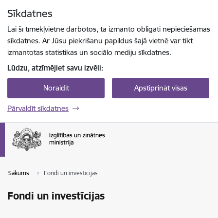
Pāriet uz lapas saturu
Sīkdatnes
Spied
lai meklētu
Enter
Lai šī tīmekļvietne darbotos, tā izmanto obligāti nepieciešamās
sīkdatnes. Ar Jūsu piekrišanu papildus šajā vietnē var tikt
izmantotas statistikas un sociālo mediju sīkdatnes.
Lūdzu, atzīmējiet savu izvēli:
Noraidīt
Apstiprināt visas
Pārvaldīt sīkdatnes
Sākums
Fondi un investīcijas
Fondi un investīcijas