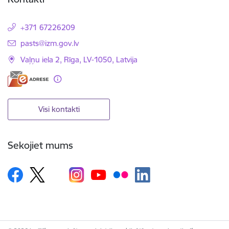
+371 67226209
E-pasts:
pasts@izm.gov.lv
Vaļņu iela 2, Rīga, LV-1050, Latvija
Visi kontakti
Sekojiet mums