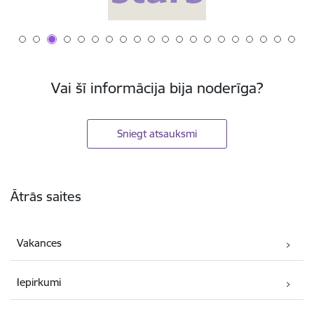
Vai šī informācija bija noderīga?
Sniegt atsauksmi
Kājene
Ātrās saites
Vakances
Iepirkumi