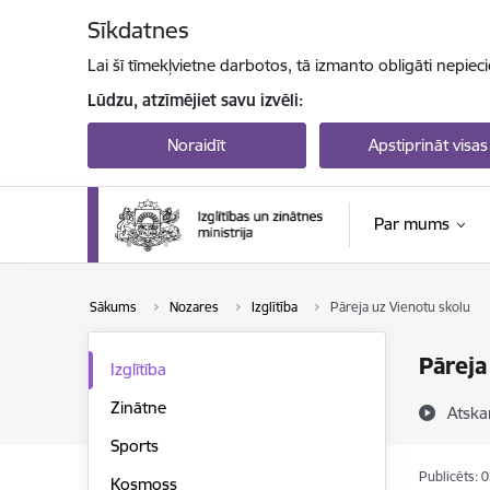
Pāriet uz lapas saturu
Sīkdatnes
Lai šī tīmekļvietne darbotos, tā izmanto obligāti nepiec
Lūdzu, atzīmējiet savu izvēli:
Noraidīt
Apstiprināt visas
Par mums
Sākums
Nozares
Izglītība
Pāreja uz Vienotu skolu
Pāreja
Izglītība
Zinātne
Atska
Sports
Publicēts: 
Kosmoss