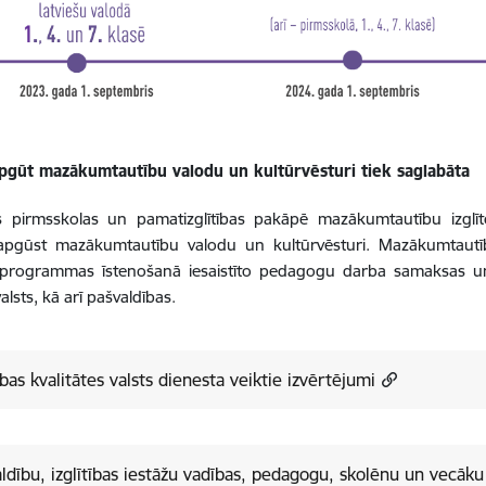
apgūt mazākumtautību valodu un kultūrvēsturi tiek saglabāta
us pirmsskolas un pamatizglītības pakāpē mazākumtautību izglīt
 apgūst mazākumtautību valodu un kultūrvēsturi. Mazākumtautīb
as programmas īstenošanā iesaistīto pedagogu darba samaksas u
alsts, kā arī pašvaldības.
tības kvalitātes valsts dienesta veiktie izvērtējumi
ldību, izglītības iestāžu vadības, pedagogu, skolēnu un vecāku