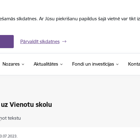
iešamās sīkdatnes. Ar Jūsu piekrišanu papildus šajā vietnē var tikt i
Pārvaldīt sīkdatnes
Nozares
Aktualitātes
Fondi un investīcijas
Konta
 uz Vienotu skolu
ņot tekstu
03.07.2023.