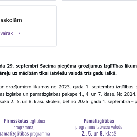
msskolām
 vairāk
da 29. septembrī Saeima pieņēma grozījumus Izglītības likumā 
reju uz mācībām tikai latviešu valodā trīs gadu laikā.
r grozījumiem likumos no 2023. gada 1. septembra izglītības pro
as izglītībā un pamatizglītības pakāpē 1., 4. un 7. klasē. No 2024
sāka 2., 5. un 8. klašu skolēni, bet no 2025. gada 1. septembra – pie