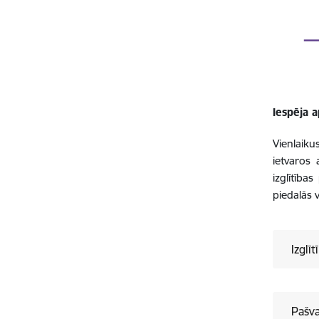
Iespēja 
Vienlaik
ietvaros
izglītīb
piedalās v
Izglī
Pašva