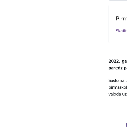
Pir
Skatīt
2022. ga
paredz pā
Saskaņā a
pirmsskol
valodā uz