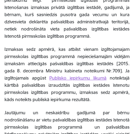
pienākumu segt pirmsskolas izglītības programmas
īstenošanas izmaksas privātā izglītības iestādē, gadījumā, ja
bērnam, kurš sasniedzis pusotra gada vecumu un kura
dzīvesvieta deklarēta pašvaldības administratīvajā teritorijā,
netiek nodrošināta vieta pašvaldības izglītības iestādes
īstenotā pirmsskolas izglītības programmā.
Izmaksas sedz apmērā, kas atbilst vienam izglītojamajam
pirmsskolas izglītības programmā nepieciešamajām vidējām
izmaksām attiecīgās pašvaldības izglītības iestādēs [2015.
gada 8. decembra Ministru kabineta noteikumi Nr.709]. Ja
izglītojamais apgūst
Publisko iepirkumu likumā
noteiktajā
kārtībā pašvaldības izraudzītās izglītības iestādes īstenotu
pirmsskolas izglītības programmu, izmaksas sedz apmērā,
kāds noteikts publiskā iepirkuma rezultātā.
Jautājumu un neskaidrību gadījumā par bērnu
nodrošināšanu ar vietu pašvaldības izglītības iestādes īstenotā
pirmsskolas izglītības programmā un pašvaldības