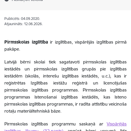
Publicēts: 04.09.2020.
Atjaunināts: 12.06.2026.
Pirmsskolas izglītība
ir izglītības, vispārējās izglītības pirmā
pakāpe.
Latvijā bērni skolai tiek sagatavoti pirmsskolas izglītības
iestādēs un pirmsskolas izglītības grupās pie izglītības
iestādēm (skolās, interešu izglītības iestādēs, u.c.), kas ir
reģistrētas Izglītības iestāžu reģistrā un licencējušas
pirmsskolas izglītības programmas. Pirmsskolas izglītības
programmas īstenošanai izglītības iestādēs, kas īsteno
pirmsskolas izglītības programmas, ir radīta attīstību veicinoša
rotaļu materiāltehniskā bāze.
Pirmsskolas izglītības programmu saskaņā ar
Vispārējās
izglītības likumu (32.pants)
apgūst bērni vecumā līdz