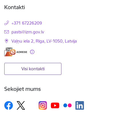
Kontakti
+371 67226209
E-pasts:
pasts@izm.gov.lv
Vaļņu iela 2, Rīga, LV-1050, Latvija
Visi kontakti
Sekojiet mums