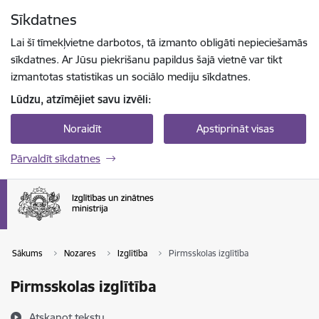
Pāriet uz lapas saturu
Sīkdatnes
Spied
lai meklētu
Enter
Lai šī tīmekļvietne darbotos, tā izmanto obligāti nepieciešamās
sīkdatnes. Ar Jūsu piekrišanu papildus šajā vietnē var tikt
izmantotas statistikas un sociālo mediju sīkdatnes.
Lūdzu, atzīmējiet savu izvēli:
Noraidīt
Apstiprināt visas
Pārvaldīt sīkdatnes
Sākums
Nozares
Izglītība
Pirmsskolas izglītība
Pirmsskolas izglītība
Atskaņot tekstu