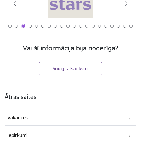
Vai šī informācija bija noderīga?
Sniegt atsauksmi
Kājene
Ātrās saites
Vakances
Iepirkumi