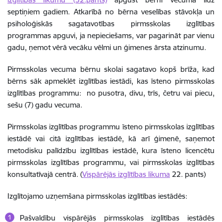
septiņiem gadiem. Atkarībā no bērna veselības stāvokļa un
psiholoģiskās sagatavotības pirmsskolas izglītības
programmas apguvi, ja nepieciešams, var pagarināt par vienu
gadu, ņemot vērā vecāku vēlmi un ģimenes ārsta atzinumu.
Pirmsskolas vecuma bērnu skolai sagatavo kopš brīža, kad
bērns sāk apmeklēt izglītības iestādi, kas īsteno pirmsskolas
izglītības programmu: no pusotra, divu, trīs, četru vai piecu,
sešu (7) gadu vecuma.
Pirmsskolas izglītības programmu īsteno pirmsskolas izglītības
iestādē vai citā izglītības iestādē, kā arī ģimenē, saņemot
metodisku palīdzību izglītības iestādē, kura īsteno licencētu
pirmsskolas izglītības programmu, vai pirmsskolas izglītības
konsultatīvajā centrā. (
Vispārējās izglītības likuma
22. pants)
Izglītojamo uzņemšana pirmsskolas izglītības iestādēs:
Pašvaldību vispārējās pirmsskolas izglītības iestādēs