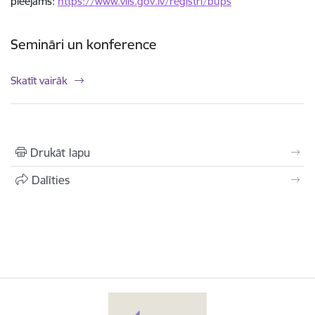
pieejams:
https://www.viis.gov.lv/registri/bups
Semināri un konference
Skatīt vairāk
Drukāt lapu
Dalīties