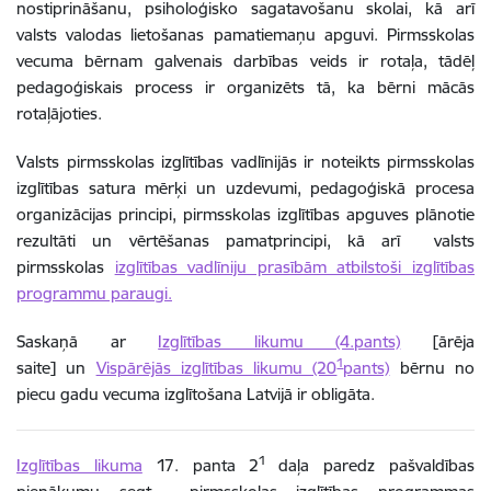
nostiprināšanu, psiholoģisko sagatavošanu skolai, kā arī
valsts valodas lietošanas pamatiemaņu apguvi. Pirmsskolas
vecuma bērnam galvenais darbības veids ir rotaļa, tādēļ
pedagoģiskais process ir organizēts tā, ka bērni mācās
rotaļājoties.
Valsts pirmsskolas izglītības vadlīnijās ir noteikts pirmsskolas
izglītības satura mērķi un uzdevumi, pedagoģiskā procesa
organizācijas principi, pirmsskolas izglītības apguves plānotie
rezultāti un vērtēšanas pamatprincipi, kā arī valsts
pirmsskolas
izglītības vadlīniju prasībām atbilstoši izglītības
programmu paraugi.
Saskaņā ar
Izglītības likumu (4.pants)
[ārēja
1
saite] un
Vispārējās izglītības likumu (20
pants)
bērnu no
piecu gadu vecuma izglītošana Latvijā ir obligāta.
1
Izglītības likuma
17. panta 2
daļa paredz pašvaldības