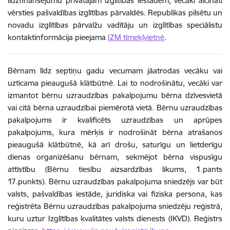
līdzfinansējumu privātajām izglītības iestādēm, vecāki aicināti
vērsties pašvaldības izglītības pārvaldēs.
Republikas pilsētu un
novadu izglītības pārvalžu vadītāju un izglītības speciālistu
kontaktinformācija pieejama
IZM tīmekļvietnē
.
Bērnam līdz septiņu gadu vecumam jāatrodas vecāku vai
uzticama pieaugušā klātbūtnē. Lai to nodrošinātu, vecāki var
izmantot bērnu uzraudzības pakalpojumu bērna dzīvesvietā
vai citā bērna uzraudzībai piemērotā vietā. Bērnu uzraudzības
pakalpojums ir kvalificēts uzraudzības un aprūpes
pakalpojums, kura mērķis ir nodrošināt bērna atrašanos
pieaugušā klātbūtnē, kā arī drošu, saturīgu un lietderīgu
dienas organizēšanu bērnam, sekmējot bērna vispusīgu
attīstību (Bērnu tiesību aizsardzības likums, 1.pants
17.punkts). Bērnu uzraudzības pakalpojuma sniedzējs var būt
valsts, pašvaldības iestāde, juridiska vai fiziska persona, kas
reģistrēta Bērnu uzraudzības pakalpojuma sniedzēju reģistrā,
kuru uztur Izglītības kvalitātes valsts dienests (IKVD). Reģistrs