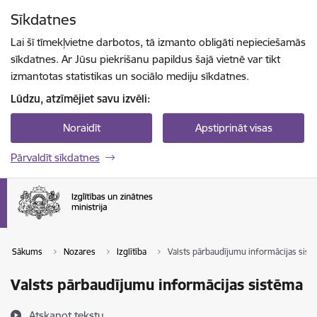
Pāriet uz lapas saturu
Sīkdatnes
Spied
lai meklētu
Enter
Lai šī tīmekļvietne darbotos, tā izmanto obligāti nepieciešamās
sīkdatnes. Ar Jūsu piekrišanu papildus šajā vietnē var tikt
izmantotas statistikas un sociālo mediju sīkdatnes.
Lūdzu, atzīmējiet savu izvēli:
Noraidīt
Apstiprināt visas
Pārvaldīt sīkdatnes
Sākums
Nozares
Izglītība
Valsts pārbaudījumu informācijas sist
Valsts pārbaudījumu informācijas sistēma
Atskaņot tekstu