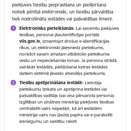
piekļuves tiesību pieprasīšana un piešķiršana
notiek pilnībā elektroniski, un tiesību pārvaldība
tiek nodrošināta iestādes vai pašvaldības līmenī:
Elektroniska pieteikšanās:
Lai saņemtu piekļuves
tiesības, personai jāautentificējas portālā
viis.gov.lv
, izmantojot drošus e-identifikācijas
rīkus, un elektroniski jāiesniedz pieteikums,
norādot savam amatam atbilstošo pieteikuma
veidu un nepieciešamās lomas. Ja persona strādā
vairākās iestādēs, piekļūšanai katras iestādes
datiem sistēmā jāveido atsevišķs pieteikums.
Tiesību apstiprināšana iestādē:
Lietotāja
pieteikumu izskata un apstiprina iestādes vai
pašvaldības vadītājs (vai viņa pilnvarota persona).
Izglītības un zinātnes ministrija piekļuves tiesības
centralizēti vairs nepiešķir, kā arī iestādēm
ministrijai vairs nav jāsūta papīra vai e-parakstīti
iesniegumu un saistību raksti.