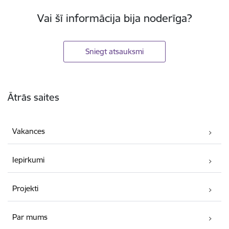
Vai šī informācija bija noderīga?
Sniegt atsauksmi
Kājene
Ātrās saites
Vakances
Iepirkumi
Projekti
Par mums