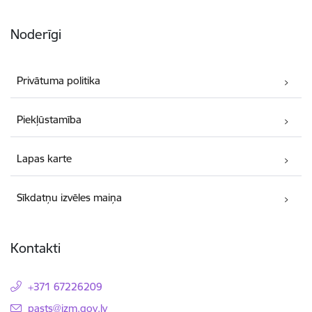
Noderīgi
Privātuma politika
Piekļūstamība
Lapas karte
Sīkdatņu izvēles maiņa
Kontakti
+371 67226209
E-pasts:
pasts@izm.gov.lv