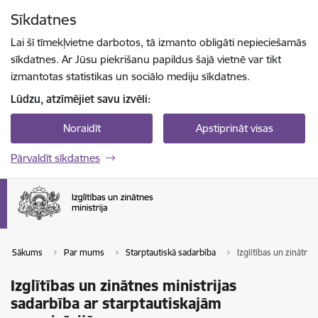
Pāriet uz lapas saturu
Sīkdatnes
Spied
lai meklētu
Enter
Lai šī tīmekļvietne darbotos, tā izmanto obligāti nepieciešamās
sīkdatnes. Ar Jūsu piekrišanu papildus šajā vietnē var tikt
izmantotas statistikas un sociālo mediju sīkdatnes.
Lūdzu, atzīmējiet savu izvēli:
Noraidīt
Apstiprināt visas
Pārvaldīt sīkdatnes
Sākums
Par mums
Starptautiskā sadarbība
Izglītības un zinātne
Izglītības un zinātnes ministrijas
sadarbība ar starptautiskajām