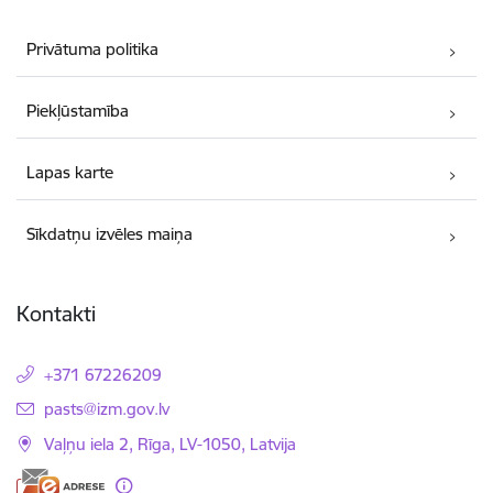
Privātuma politika
Piekļūstamība
Lapas karte
Sīkdatņu izvēles maiņa
Kontakti
+371 67226209
E-pasts:
pasts@izm.gov.lv
Vaļņu iela 2, Rīga, LV-1050, Latvija