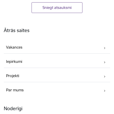
Sniegt atsauksmi
Kājene
Ātrās saites
Vakances
Iepirkumi
Projekti
Par mums
Noderīgi