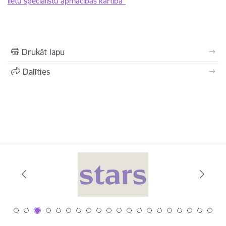
lietu speciālistu apmācības kārtība"
Drukāt lapu
Dalīties