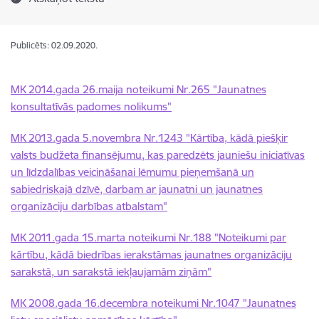
Publicēts: 02.09.2020.
MK 2014.gada 26.maija noteikumi Nr.265 "Jaunatnes
konsultatīvās padomes nolikums"
MK 2013.gada 5.novembra Nr.1243 "Kārtība, kādā piešķir
valsts budžeta finansējumu, kas paredzēts jauniešu iniciatīvas
un līdzdalības veicināšanai lēmumu pieņemšanā un
sabiedriskajā dzīvē, darbam ar jaunatni un jaunatnes
organizāciju darbības atbalstam"
MK 2011.gada 15.marta noteikumi Nr.188 "Noteikumi par
kārtību, kādā biedrības ierakstāmas jaunatnes organizāciju
sarakstā, un sarakstā iekļaujamām ziņām"
MK 2008.gada 16.decembra noteikumi Nr.1047 "Jaunatnes