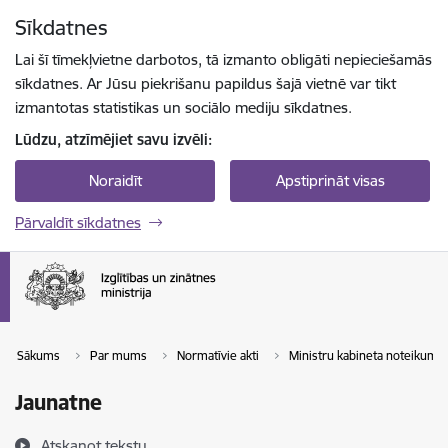
Pāriet uz lapas saturu
Sīkdatnes
Spied
lai meklētu
Enter
Lai šī tīmekļvietne darbotos, tā izmanto obligāti nepieciešamās
sīkdatnes. Ar Jūsu piekrišanu papildus šajā vietnē var tikt
izmantotas statistikas un sociālo mediju sīkdatnes.
Lūdzu, atzīmējiet savu izvēli:
Noraidīt
Apstiprināt visas
Pārvaldīt sīkdatnes
Sākums
Par mums
Normatīvie akti
Ministru kabineta noteikumi
Jaunatne
Atskaņot tekstu