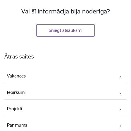
Vai šī informācija bija noderīga?
Sniegt atsauksmi
Kājene
Ātrās saites
Vakances
Iepirkumi
Projekti
Par mums