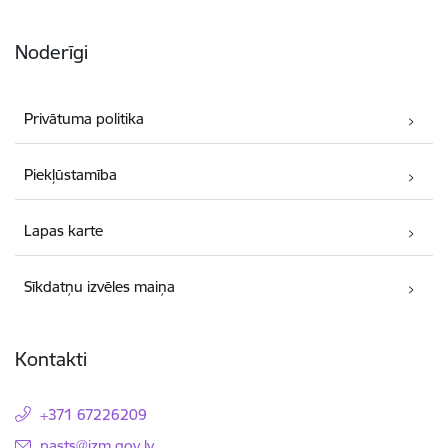
Noderīgi
Privātuma politika
Piekļūstamība
Lapas karte
Sīkdatņu izvēles maiņa
Kontakti
+371 67226209
E-pasts:
pasts@izm.gov.lv