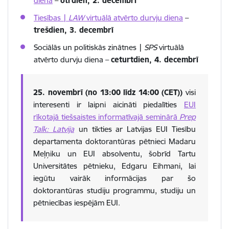
diena
–
otrdien, 2. decembrī
Tiesības |
LAW
virtuālā atvērto durvju diena
–
trešdien, 3. decembrī
Sociālās un politiskās zinātnes |
SPS
virtuālā
atvērto durvju diena –
ceturtdien, 4. decembrī
25. novembrī (no 13:00 līdz 14:00 (CET))
visi
i
nteresenti ir laipni aicināti piedalīties
EUI
rīkotajā
tiešsaistes informatīvajā seminārā
Prep
Talk: Latvija
un tikties ar Latvijas EUI
Tiesību
departamenta doktorantūras pētnieci Madaru
Meļņiku un EUI absolventu, šobrīd Tartu
Universitātes pētnieku, Edgaru Eihmani
, lai
iegūtu vairāk informācijas par šo
doktorantūras studiju programmu, studiju un
pētniecības iespējām EUI.