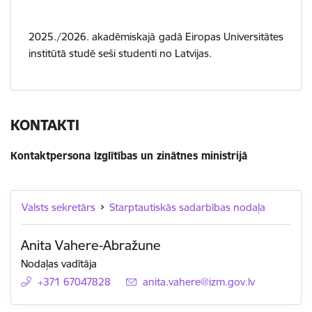
2025./2026. akadēmiskajā gadā Eiropas Universitātes
institūtā studē seši studenti no Latvijas.
KONTAKTI
Kontaktpersona Izglītības un zinātnes ministrijā
Valsts sekretārs
Starptautiskās sadarbības nodaļa
Anita Vahere-Abražune
Nodaļas vadītāja
+371 67047828
E-pasts:
anita.vahere@izm.gov.lv