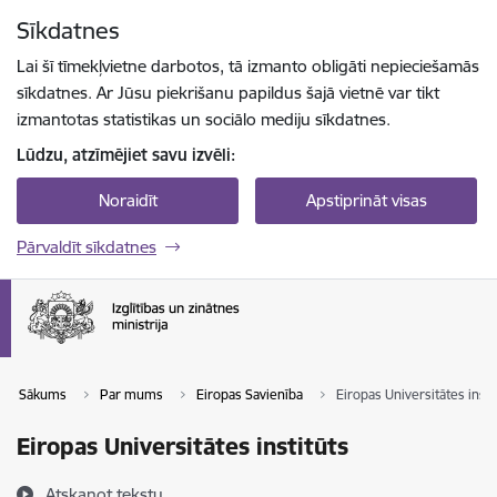
Pāriet uz lapas saturu
Sīkdatnes
Spied
lai meklētu
Enter
Lai šī tīmekļvietne darbotos, tā izmanto obligāti nepieciešamās
sīkdatnes. Ar Jūsu piekrišanu papildus šajā vietnē var tikt
izmantotas statistikas un sociālo mediju sīkdatnes.
Lūdzu, atzīmējiet savu izvēli:
Noraidīt
Apstiprināt visas
Pārvaldīt sīkdatnes
Sākums
Par mums
Eiropas Savienība
Eiropas Universitātes insti
Eiropas Universitātes institūts
Atskaņot tekstu