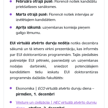
Februāra otrajā pusē:
Florencē notiek kandidātu
priekšatlases sanāksmes.
Marta otrajā pusē:
Florencē notiek intervijas ar
izvēlētajiem kandidātiem.
Aprīļa sākumā:
uzņemšanas komisija pieņem
galīgo lēmumu.
EUI virtuālā atvērto durvju nedēļa
notiks decembra
sākumā un tā ietvers virkni prezentāciju, kas informēs
par EUI doktorantūras programmām. Tajās piedalīsies
pašreizējie EUI pētnieki, pasniedzēji un uzņemšanas
nodaļas darbinieki, sniedzot potenciālajiem
kandidātiem tiešu ieskatu EUI doktorantūras
programmās dažādās fakultātēs:
Ekonomika |
ECO
virtuālā atvērto durvju diena –
pirmdien, 1. decembrī
Vēsture un civilizācija |
HEC
virtuālā atvērto durvju