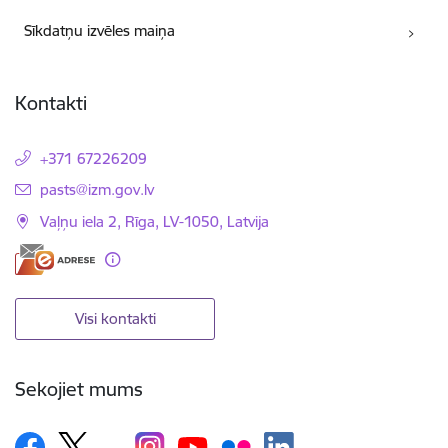
Sīkdatņu izvēles maiņa
Kontakti
+371 67226209
E-pasts:
pasts@izm.gov.lv
Vaļņu iela 2, Rīga, LV-1050, Latvija
Visi kontakti
Sekojiet mums