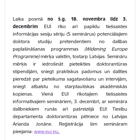
Laika posmā
no š.g. 18. novembra līdz 3.
decembrim
EUI rīko arī papildu tiešsaistes
informācijas sesiju sēriju (5 seminārus) potenciālajiem
doktora studiju pretendentiem no dalības
paplašināšanas programmas
(Widening Europe
Programme)
mērķa valstīm, tostarp Latvijas. Semināru
mērķis ir iedrošināt pieteikties doktorantūras
stipendijām, sniegt praktiskus padomus un dalīties
pieredzē par pieteikuma sagatavošanu un intervijām,
sniegt atbalstu no starptautiskas akadēmiskās
kopienas. Vienā EUI rīkotajiem tiešsaistes
informatīvajiem semināriem, 3. decembrī, ar semināra
dalībniekiem runās arī pašreizējā EUI Tiesību
departamenta doktorantūras pētniece no Latvijas
Arianda Jonāne. Reģistrācija šim semināram
pieejama:
www.eui.eu
.