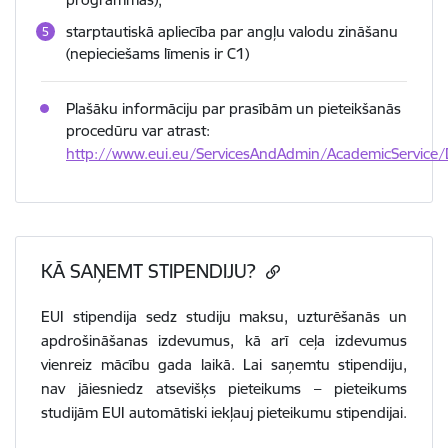
starptautiskā apliecība par angļu valodu zināšanu
(nepieciešams līmenis ir C1)
Plašāku informāciju par prasībām un pieteikšanās
procedūru var atrast:
http://www.eui.eu/ServicesAndAdmin/AcademicService
KĀ SAŅEMT STIPENDIJU?
EUI stipendija sedz studiju maksu, uzturēšanās un
apdrošināšanas izdevumus, kā arī ceļa izdevumus
vienreiz mācību gada laikā. Lai saņemtu stipendiju,
nav jāiesniedz atsevišķs pieteikums – pieteikums
studijām EUI automātiski iekļauj pieteikumu stipendijai.