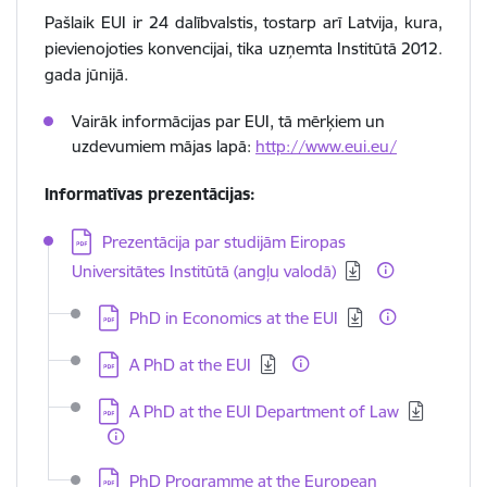
Pašlaik EUI ir 24 dalībvalstis, tostarp arī Latvija, kura,
pievienojoties konvencijai, tika uzņemta Institūtā 2012.
gada jūnijā.
Vairāk informācijas par EUI, tā mērķiem un
uzdevumiem mājas lapā:
http://www.eui.eu/
Informatīvas prezentācijas:
Lejupielādēt:
Prezentācija par studijām Eiropas
Universitātes Institūtā (angļu valodā)
Lejupielādēt:
PhD in Economics at the EUI
Lejupielādēt:
A PhD at the EUI
Lejupielādēt:
A PhD at the EUI Department of Law
Lejupielādēt:
PhD Programme at the European