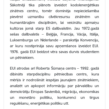
Sākotnēji tika plānots izveidot kodolenerģētikas
zinātnes centru, tomēr dominēja nepieciešamība
pievērst uzmanību cilvēkresursu zinātnēm un
humanitārajām disciplīnām, lai veicinātu apmaiņu
kultūras jomā starp ES dalībvalstīm. Jau 1972.gadā
sešas dalībvalstis – Beļģija, Francija, Vācija, Itālija,
Luksemburga un Nīderlande – parakstīja Konvenciju,
ar kuru nostiprināja savu apņemšanos izveidot EUI.
1976. gadā EUI beidzot vēra savas durvis studentiem
un pētniekiem.
EUI atrodas arī Roberta Šūmaņa centrs – 1992. gadā
dibināts starpdisciplīnu pētniecības centrs, kura
mērķis ir nodrošināt iespējas jaunajiem zinātniekiem,
analizēt un apkopot informāciju par pārvaldību un
demokrātiju Eiropas Savienībā, migrāciju, ekonomikas
un monetāro politiku, konkurenci un tirgus
regulēšanu, enerģētikas politiku utt.