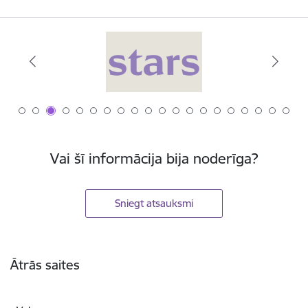
Vai šī informācija bija noderīga?
Sniegt atsauksmi
Kājene
Ātrās saites