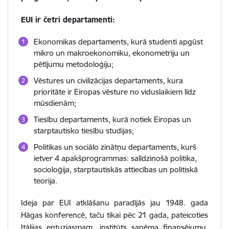
EUI ir četri departamenti:
Ekonomikas departaments, kurā studenti apgūst
mikro un makroekonomiku, ekonometriju un
pētījumu metodoloģiju;
Vēstures un civilizācijas departaments, kura
prioritāte ir Eiropas vēsture no viduslaikiem līdz
mūsdienām;
Tiesību departaments, kurā notiek Eiropas un
starptautisko tiesību studijas;
Politikas un sociālo zinātņu departaments, kurš
ietver 4 apakšprogrammas: salīdzinošā politika,
socioloģija, starptautiskās attiecības un politiskā
teorija.
Ideja par EUI atklāšanu paradījās jau 1948. gada
Hāgas konferencē, taču tikai pēc 21 gada, pateicoties
Itālijas entuziasmam, institūts saņēma finansējumu.