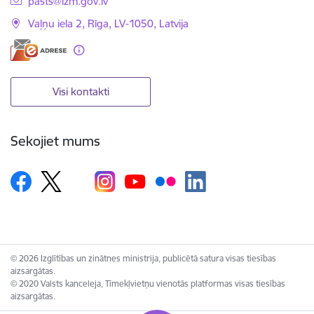
E-pasts:
pasts@izm.gov.lv
Vaļņu iela 2, Rīga, LV-1050, Latvija
Visi kontakti
Sekojiet mums
© 2026 Izglītības un zinātnes ministrija, publicētā satura visas tiesības
aizsargātas.
© 2020 Valsts kanceleja, Tīmekļvietņu vienotās platformas visas tiesības
aizsargātas.