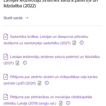
Latvijas iedzīvotāju zinātnes satura patēriņš un
līdzdalība (2022)
Skatīt vairāk
Lejupielādēt:
Sadarbība izcilībai. Latvijas un diasporas pētnieku
skatījums uz savstarpējo sadarbību (2021)
Lejupielādēt:
Latvijas iedzīvotāju zinātnes satura patēriņš un līdzdalība
(2021)
Lejupielādēt:
Pētījums par atvērto zinātni un rīcībpolitikas ceļa kartes
izstrādi (.pdf) (2020)
Lejupielādēt:
Pētījums par pētniecības un inovācijas cilvēkkapitāla
attīstību Latvijā (2019) (angļu val.)