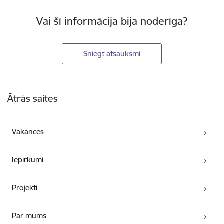
Vai šī informācija bija noderīga?
Sniegt atsauksmi
Kājene
Ātrās saites
Vakances
Iepirkumi
Projekti
Par mums