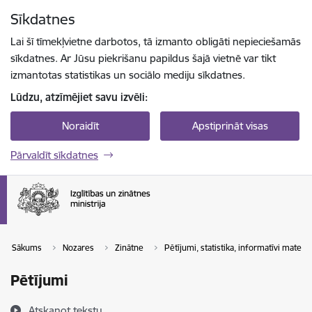
Pāriet uz lapas saturu
Sīkdatnes
Spied
lai meklētu
Enter
Lai šī tīmekļvietne darbotos, tā izmanto obligāti nepieciešamās
sīkdatnes. Ar Jūsu piekrišanu papildus šajā vietnē var tikt
izmantotas statistikas un sociālo mediju sīkdatnes.
Lūdzu, atzīmējiet savu izvēli:
Noraidīt
Apstiprināt visas
Pārvaldīt sīkdatnes
Sākums
Nozares
Zinātne
Pētījumi, statistika, informatīvi materiāl
Pētījumi
Atskaņot tekstu