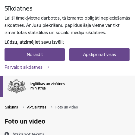
Pāriet uz lapas saturu
Sīkdatnes
Spied
lai meklētu
Enter
Lai šī tīmekļvietne darbotos, tā izmanto obligāti nepieciešamās
sīkdatnes. Ar Jūsu piekrišanu papildus šajā vietnē var tikt
izmantotas statistikas un sociālo mediju sīkdatnes.
Lūdzu, atzīmējiet savu izvēli:
Noraidīt
Apstiprināt visas
Pārvaldīt sīkdatnes
Sākums
Aktualitātes
Foto un video
Foto un video
Atskaņot tekstu