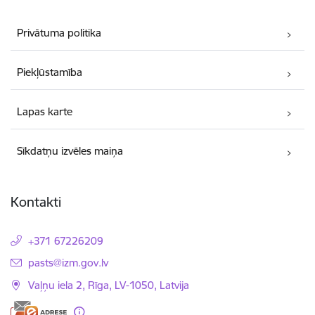
Privātuma politika
Piekļūstamība
Lapas karte
Sīkdatņu izvēles maiņa
Kontakti
+371 67226209
E-pasts:
pasts@izm.gov.lv
Vaļņu iela 2, Rīga, LV-1050, Latvija