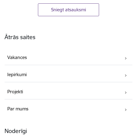
Sniegt atsauksmi
Kājene
Ātrās saites
Vakances
Iepirkumi
Projekti
Par mums
Noderīgi