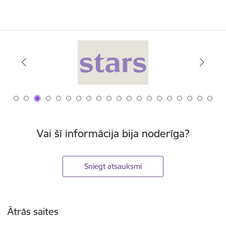
Vai šī informācija bija noderīga?
Sniegt atsauksmi
Kājene
Ātrās saites