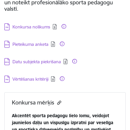
un noteikt profesionālāko sporta pedagogu
valstī.
Lejupielādēt:
Konkursa nolikums
Lejupielādēt:
Pieteikuma anketa
Lejupielādēt:
Datu subjekta piekrišana
Lejupielādēt:
Vērtēšanas kritēriji
Konkursa mērķis
Akcentēt sporta pedagogu lielo lomu, veidojot
jauniešos dziļu un vispusīgu izpratni par veselīga
un sportiska dzīvesveida nozīmību un motivējot