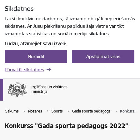
Pāriet uz lapas saturu
Sīkdatnes
Spied
lai meklētu
Enter
Lai šī tīmekļvietne darbotos, tā izmanto obligāti nepieciešamās
sīkdatnes. Ar Jūsu piekrišanu papildus šajā vietnē var tikt
izmantotas statistikas un sociālo mediju sīkdatnes.
Lūdzu, atzīmējiet savu izvēli:
Noraidīt
Apstiprināt visas
Pārvaldīt sīkdatnes
Sākums
Nozares
Sports
Gada sporta pedagogs
Konkurss "
Konkurss "Gada sporta pedagogs 2022"