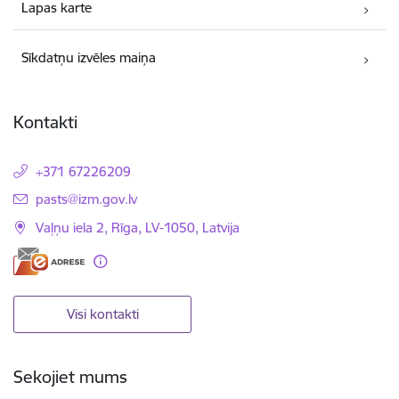
Lapas karte
Sīkdatņu izvēles maiņa
Kontakti
+371 67226209
E-pasts:
pasts@izm.gov.lv
Vaļņu iela 2, Rīga, LV-1050, Latvija
Visi kontakti
Sekojiet mums