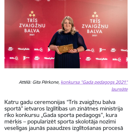
Attēlā: Gita Pērkone,
konkursa "Gada pedagogs 2021"
laureāte
Katru gadu ceremonijas “Trīs zvaigžņu balva
sportā” ietvaros Izglītības un zinātnes ministrija
rīko konkursu „Gada sporta pedagogs”, kura
mērķis – popularizēt sporta skolotāja nozīmi
veselīgas jaunās paaudzes izglītošanas procesā