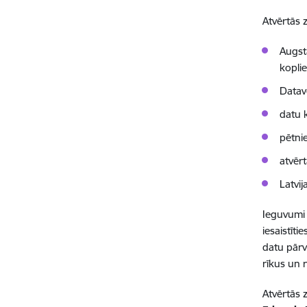
Atvērtās 
Augst
kopli
Datave
datu 
pētni
atvēr
Latvij
Ieguvumi 
iesaistīt
datu pārv
rīkus un r
Atvērtās 