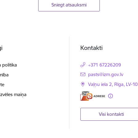
Sniegt atsauksmi
i
Kontakti
 politika
+371 67226209
E-pasts:
pasts@izm.gov.lv
mība
Vaļņu iela 2, Rīga, LV-10
te
izvēles maiņa
Visi kontakti