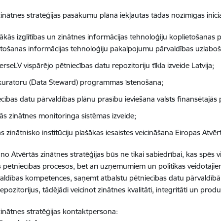
zinātnes stratēģijas pasākumu plānā iekļautas tādas nozīmīgas inicia
ākās izglītības un zinātnes informācijas tehnoloģiju koplietošanas 
etošanas informācijas tehnoloģiju pakalpojumu pārvaldības uzlaboš
rseLV vispārējo pētniecības datu repozitoriju tīkla izveide Latvija;
kuratoru (Data Steward) programmas īstenošana;
ecības datu pārvaldības plānu prasību ieviešana valsts finansētajā
tās zinātnes monitoringa sistēmas izveide;
as zinātnisko institūciju plašākas iesaistes veicināšana Eiropas Atvē
no Atvērtās zinātnes stratēģijas būs ne tikai sabiedrībai, kas spēs v
ies pētniecības procesos, bet arī uzņēmumiem un politikas veidotāji
aldības kompetences, saņemt atbalstu pētniecības datu pārvaldībā
epozitorijus, tādējādi veicinot zinātnes kvalitāti, integritāti un produk
zinātnes stratēģijas kontaktpersona: