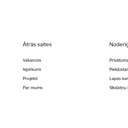
Kājene
Ātrās saites
Noderīg
Vakances
Privātuma
Iepirkumi
Piekļūsta
Projekti
Lapas kar
Par mums
Sīkdatņu 