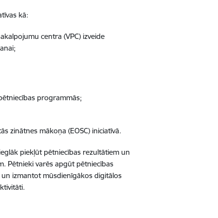
tīvas kā:
pakalpojumu centra (VPC) izveide
anai;
s pētniecības programmās;
rtās zinātnes mākoņa (EOSC) iniciatīvā.
ieglāk piekļūt pētniecības rezultātiem un
em. Pētnieki varēs apgūt pētniecības
 un izmantot mūsdienīgākos digitālos
tivitāti.