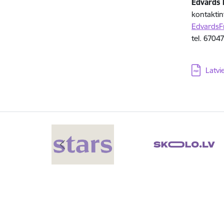
Edvards 
kontaktin
EdvardsF
tel. 6704
Lejupielā
Latvi