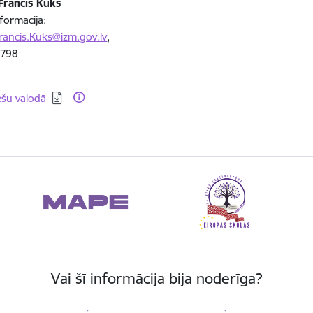
Francis Kuks
formācija:
rancis.Kuks@izm.gov.lv
,
7798
dēt:
ešu valodā
Vai šī informācija bija noderīga?