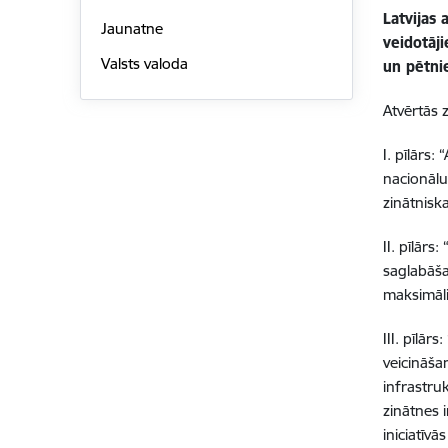
Latvijas 
Jaunatne
veidotāj
Valsts valoda
un pētnie
Atvērtās z
I. pīlārs
nacionālu
zinātnisk
II. pīlār
saglabāša
maksimāli
III. pīlār
veicināša
infrastru
zinātnes i
iniciatīvās