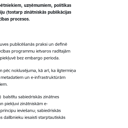
, pētniekiem, uzņēmumiem, politikas
u (tostarp zinātniskās publikācijas
cības procesos.
kļuves publicēšanās praksi un definē
niecības programmu ietvaros radītajām
jā piekļuvē bez embargo perioda.
iem pēc noklusējuma, kā arī, ka ilgtermiņa
o metadatiem un e-infrastruktūrām
piem.
) balstītu sabiedriskās zinātnes
un piekļuvi zinātniskām e-
 principu ieviešanu; sabiedriskās
s dalībnieku iesaisti starptautiskās