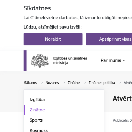
Pāriet uz lapas saturu
Sīkdatnes
Lai šī tīmekļvietne darbotos, tā izmanto obligāti nepiec
Lūdzu, atzīmējiet savu izvēli:
Noraidīt
Apstiprināt visas
Par mums
Sākums
Nozares
Zinātne
Zinātnes politika
Atvēr
Atvērt
Izglītība
Zinātne
Sports
Publicēts: 
Kosmoss