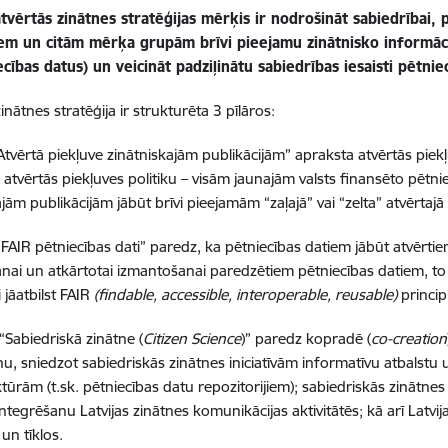
atvērtās zinātnes stratēģijas mērķis ir nodrošināt sabiedrībai
iem un citām mērķa grupām brīvi pieejamu zinātnisko informācij
cības datus) un veicināt padziļinātu sabiedrības iesaisti pētnie
inātnes stratēģija ir strukturēta 3 pīlāros:
: “Atvērtā piekļuve zinātniskajām publikācijām” apraksta atvērtās pie
 atvērtās piekļuves politiku – visām jaunajām valsts finansēto pēt
ajām publikācijām jābūt brīvi pieejamām “zaļajā” vai “zelta” atvērta
s: “FAIR pētniecības dati” paredz, ka pētniecības datiem jābūt atvērt
nai un atkārtotai izmantošanai paredzētiem pētniecības datiem, t
 jāatbilst FAIR
(findable, accessible, interoperable, reusable)
princi
s: “Sabiedriskā zinātne (
Citizen Science
)” paredz kopradē (
co-creation
nu, sniedzot sabiedriskās zinātnes iniciatīvām informatīvu atbalstu 
ktūrām (t.sk. pētniecības datu repozitorijiem); sabiedriskās zinātnes
ntegrēšanu Latvijas zinātnes komunikācijas aktivitātēs; kā arī Latvija
 un tīklos.