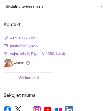
Sīkdatņu izvēles maiņa
Kontakti
+371 67226209
E-pasts:
pasts@izm.gov.lv
Vaļņu iela 2, Rīga, LV-1050, Latvija
Visi kontakti
Sekojiet mums