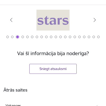
Vai šī informācija bija noderīga?
Sniegt atsauksmi
Kājene
Ātrās saites
Vakances