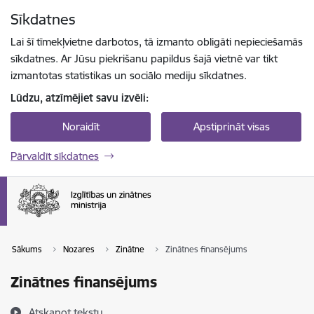
Pāriet uz lapas saturu
Sīkdatnes
Spied
lai meklētu
Enter
Lai šī tīmekļvietne darbotos, tā izmanto obligāti nepieciešamās
sīkdatnes. Ar Jūsu piekrišanu papildus šajā vietnē var tikt
izmantotas statistikas un sociālo mediju sīkdatnes.
Lūdzu, atzīmējiet savu izvēli:
Noraidīt
Apstiprināt visas
Pārvaldīt sīkdatnes
Sākums
Nozares
Zinātne
Zinātnes finansējums
Zinātnes finansējums
Atskaņot tekstu