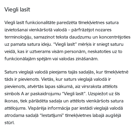
Viegli lasīt
Viegli lasīt funkcionalitāte paredzēta tīmekļvietnes satura
izvietošanai vienkāršotā valodā – pārfrāzējot nozares
terminoloģiju, samazinot teksta daudzumu un koncentrējoties
uz pamata satura ideju. “Viegli lasīt” mērķis ir sniegt saturu
veidā, kas ir uztverams visām personām, neskatoties uz to
funkcionālajām spējām vai valodas zināšanām.
Saturs vieglajā valodā pieejams tajās sadaļās, kur tīmekļvietnē
tāds ir pievienots. Vietās, kur saturs vieglajā valodā ir
pievienots, atvērtās lapas sākumā, aiz virsraksta attēlots
simbols A ar paskaidrojumu “Viegli lasīt”. Uzspiežot uz šīs
ikonas, tiek pārlādēta sadaļa un attēlots vienkāršots satura
attēlojums. Vispārēja informācija par iestādi vieglajā valodā
atrodama sadaļā “Iestatījumi” tīmekļvietnes labajā augšējā
stūrī.