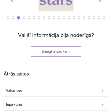
Vai šī informācija bija noderīga?
Sniegt atsauksmi
Kājene
Ātrās saites
Vakances
Iepirkumi