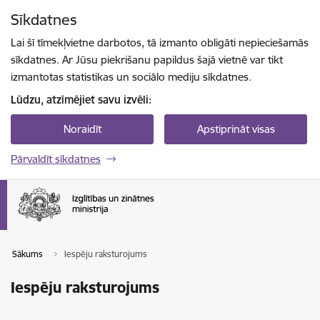
Pāriet uz lapas saturu
Sīkdatnes
Spied
lai meklētu
Enter
Lai šī tīmekļvietne darbotos, tā izmanto obligāti nepieciešamās
sīkdatnes. Ar Jūsu piekrišanu papildus šajā vietnē var tikt
izmantotas statistikas un sociālo mediju sīkdatnes.
Lūdzu, atzīmējiet savu izvēli:
Noraidīt
Apstiprināt visas
Pārvaldīt sīkdatnes
Sākums
Iespēju raksturojums
Iespēju raksturojums