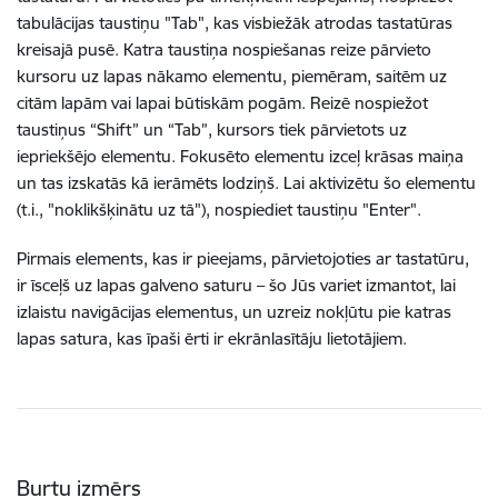
tabulācijas taustiņu "Tab", kas visbiežāk atrodas tastatūras
kreisajā pusē. Katra taustiņa nospiešanas reize pārvieto
kursoru uz lapas nākamo elementu, piemēram, saitēm uz
citām lapām vai lapai būtiskām pogām. Reizē nospiežot
taustiņus “Shift” un “Tab”, kursors tiek pārvietots uz
iepriekšējo elementu. Fokusēto elementu izceļ krāsas maiņa
un tas izskatās kā ierāmēts lodziņš. Lai aktivizētu šo elementu
(t.i., "noklikšķinātu uz tā"), nospiediet taustiņu "Enter".
Pirmais elements, kas ir pieejams, pārvietojoties ar tastatūru,
ir īsceļš uz lapas galveno saturu – šo Jūs variet izmantot, lai
izlaistu navigācijas elementus, un uzreiz nokļūtu pie katras
lapas satura, kas īpaši ērti ir ekrānlasītāju lietotājiem.
Burtu izmērs