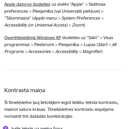
Apple datoros dodieties
uz izvēlni “Apple” > Sistēmas
preferences > Pieejamība (vai Universālā piekļuve) >
“Tālummaiņa” (
Apple menu > System Preferences >
Accessibility (or Universal Access) > Zoom
).
Operētājsistēmā Windows XP
dodieties uz “Sākt” > Visas
programmas > Piederumi > Pieejamība > Lupas (
Start > All
Programs > Accessories > Accessibility > Magnifier
).
Kontrasta maiņa
Šī tīmekļvietne ļauj lietotājiem iegūt lielāku teksta kontrastu,
mainot satura krāsas. Tīmekļvietnes kontrastu iespējams
nomainīt trīs dažādās kombinācijās:
balts teksts uz melna fona,