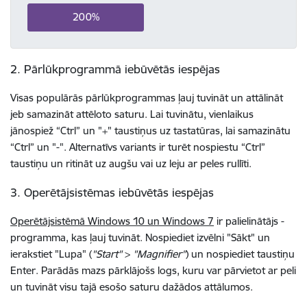
200%
2. Pārlūkprogrammā iebūvētās iespējas
Visas populārās pārlūkprogrammas ļauj tuvināt un attālināt
jeb samazināt attēloto saturu. Lai tuvinātu, vienlaikus
jānospiež “Ctrl” un "+" taustiņus uz tastatūras, lai samazinātu
“Ctrl” un "-". Alternatīvs variants ir turēt nospiestu “Ctrl”
taustiņu un ritināt uz augšu vai uz leju ar peles rullīti.
3. Operētājsistēmas iebūvētās iespējas
Operētājsistēmā Windows 10 un Windows 7
ir palielinātājs -
programma, kas ļauj tuvināt. Nospiediet izvēlni "Sākt" un
ierakstiet "Lupa" (
"Start"
>
"Magnifier"
) un nospiediet taustiņu
Enter. Parādās mazs pārklājošs logs, kuru var pārvietot ar peli
un tuvināt visu tajā esošo saturu dažādos attālumos.