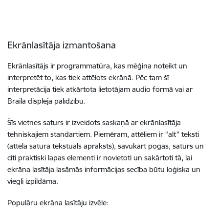
Ekrānlasītāja izmantošana
Ekrānlasītājs ir programmatūra, kas mēģina noteikt un
interpretēt to, kas tiek attēlots ekrānā. Pēc tam šī
interpretācija tiek atkārtota lietotājam audio formā vai ar
Braila displeja palīdzību.
Šīs vietnes saturs ir izveidots saskaņā ar ekrānlasītāja
tehniskajiem standartiem. Piemēram, attēliem ir “alt” teksti
(attēla satura tekstuāls apraksts), savukārt pogas, saturs un
citi praktiski lapas elementi ir novietoti un sakārtoti tā, lai
ekrāna lasītāja lasāmās informācijas secība būtu loģiska un
viegli izpildāma.
Populāru ekrāna lasītāju izvēle: