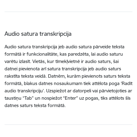
Audio satura transkripcija
Audio satura transkripcija jeb audio satura pārveide teksta
formātā ir funkcionalitāte, kas paredzēta, lai audio saturu
varētu izlasīt. Vietās, kur tīmekļvietnē ir audio saturs, šai
datnei pievienota arī satura transkripcija jeb audio saturs
rakstīta teksta veidā. Datnēm, kurām pievienots saturs teksta
formātā, blakus datnes nosaukumam tiek attēlota poga ‘Radīt
audio transkripciju’. Uzspiežot ar datorpeli vai pārvietojoties ar
taustiņu “Tab” un nospiežot “Enter” uz pogas, tiks attēlots šīs
datnes saturs teksta formātā.