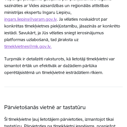
sazināties ar Vides aizsardzības un reģionālās attīstības
ministrijas ekspertu Ingaru Liepiņu,
ingars.liepins@varam.gov.lv
. Ja vēlaties noskaidrot par
konkrētas tīmekļvietnes piekļūstamību, jāsazinās ar konkrēto
iestādi. Savukārt, ja Jūs vēlaties sniegt ierosinājumus
platformas uzlabošanā, tad jāraksta uz
timeklvietnes@mk.gov.lv.
Turpmāk ir detalizēti raksturots, kā lietotāji tīmekļvietni var
izmantot ērtāk un efektīvāk ar dažādiem pārlūka
operētājsistēmā un tīmekļvietnē iestrādātiem rīkiem.
Pārvietošanās vietnē ar tastatūru
Šī tīmekļvietne ļauj lietotājiem pārvietoties, izmantojot tikai
tastatūru. Pārvietoties pa tīmekļvietni iespējams, nospiežot