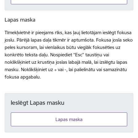
Lapas maska
Tīmekļvietnē ir pieejams rīks, kas ļauj lietotājam ieslēgt fokusa
joslu. Pārējā lapas daļa tikmēr ir aptumšota. Fokusa josla seko
peles kursoram, lai vienlaikus būtu vieglāk fokusēties uz
konkrēto teksta daļu. Nospiediet “Esc” taustiņu vai
noklikšķiniet uz krustiņa joslas labajā malā, lai izslēgtu lapas
masku. Noklikšķiniet uz + vai -, lai palielinātu vai samazinātu
fokusa apgabalu.
Ieslēgt Lapas masku
Lapas maska