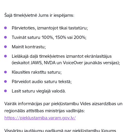
Šajā tīmekļvietnē Jums ir iespējams:
Pārvietoties, izmantojot tikai tastatūru;
Tuvināt saturu 100%, 150% vai 200%;
Mainīt kontrastu;
Lielākajā daļā tīmekļvietnes izmantot ekrānlasītājus
(ieskaitot JAWS, NVDA un VoiceOver jaunākās versijas);
Klausīties rakstītu saturu;
Pārveidot audio saturu tekstā;
Lasīt saturu vieglajā valodā.
Vairāk informācijas par piekļūstamību Vides aizsardzības un
reģionālās attīstības ministrijas vadlīnijās:
https://pieklustamiba.varam.gov.lv/
Vispārīgu jautājumu gadījumā par piekļūstamību lūgums