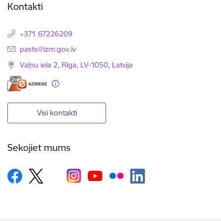
Kontakti
+371 67226209
E-pasts:
pasts@izm.gov.lv
Vaļņu iela 2, Rīga, LV-1050, Latvija
Visi kontakti
Sekojiet mums