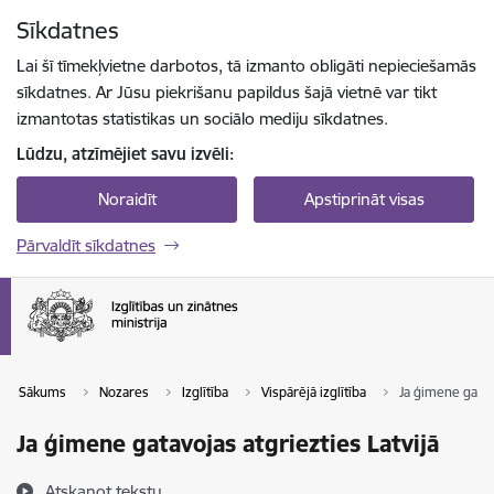
Pāriet uz lapas saturu
Sīkdatnes
Spied
lai meklētu
Enter
Lai šī tīmekļvietne darbotos, tā izmanto obligāti nepieciešamās
sīkdatnes. Ar Jūsu piekrišanu papildus šajā vietnē var tikt
izmantotas statistikas un sociālo mediju sīkdatnes.
Lūdzu, atzīmējiet savu izvēli:
Noraidīt
Apstiprināt visas
Pārvaldīt sīkdatnes
Sākums
Nozares
Izglītība
Vispārējā izglītība
Ja ģimene gatavo
Ja ģimene gatavojas atgriezties Latvijā
Atskaņot tekstu