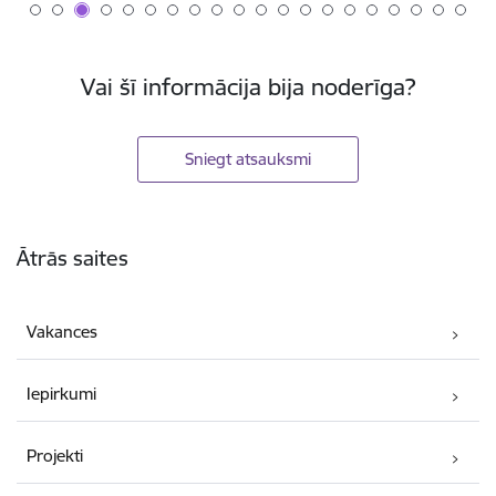
Vai šī informācija bija noderīga?
Sniegt atsauksmi
Kājene
Ātrās saites
Vakances
Iepirkumi
Projekti