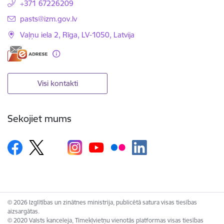
+371 67226209
E-pasts:
pasts@izm.gov.lv
Vaļņu iela 2, Rīga, LV-1050, Latvija
Visi kontakti
Sekojiet mums
© 2026 Izglītības un zinātnes ministrija, publicētā satura visas tiesības
aizsargātas.
© 2020 Valsts kanceleja, Tīmekļvietņu vienotās platformas visas tiesības