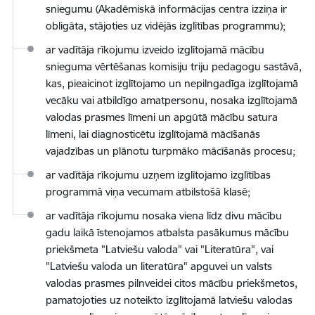
sniegumu (Akadēmiskā informācijas centra izziņa ir
obligāta, stājoties uz vidējās izglītības programmu);
ar vadītāja rīkojumu izveido izglītojamā mācību
snieguma vērtēšanas komisiju triju pedagogu sastāvā,
kas, pieaicinot izglītojamo un nepilngadīga izglītojamā
vecāku vai atbildīgo amatpersonu, nosaka izglītojamā
valodas prasmes līmeni un apgūtā mācību satura
līmeni, lai diagnosticētu izglītojamā mācīšanās
vajadzības un plānotu turpmāko mācīšanās procesu;
ar vadītāja rīkojumu uzņem izglītojamo izglītības
programmā viņa vecumam atbilstošā klasē;
ar vadītāja rīkojumu nosaka viena līdz divu mācību
gadu laikā īstenojamos atbalsta pasākumus mācību
priekšmeta "Latviešu valoda" vai "Literatūra", vai
"Latviešu valoda un literatūra" apguvei un valsts
valodas prasmes pilnveidei citos mācību priekšmetos,
pamatojoties uz noteikto izglītojamā latviešu valodas