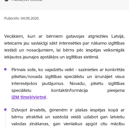
Publicēts: 04.09.2020.
Vecākiem, kuri ar bērniem gatavojas atgriezties Latvijā,
ieteicams jau savlaicīgi sākt interesēties par nākamo izglītības
iestādi un nosacījumiem, lai bērns pēc iespējas veiksmīgāk
iekļautos jaunajos apstākļos un izglītības sistēmā.
Pirmais solis, ko vajadzētu veikt - sazinieties ar konkrētās
pilsētas/novada izglītības speciālistu un izrunājiet visus
interesējošos jautājumus. Novadu, pilsētu izglītības
speciālistu kontaktinformācija pieejama
IZM tīmekļvietnē
.
Dzīvojot ārvalstīs, ģimenēm ir plašas iespējas kopā ar
bērnu atraktīvā un saistošā veidā uzlabot gan latviešu
valodas zināšanas, gan vienlaikus apgūt citu mācību