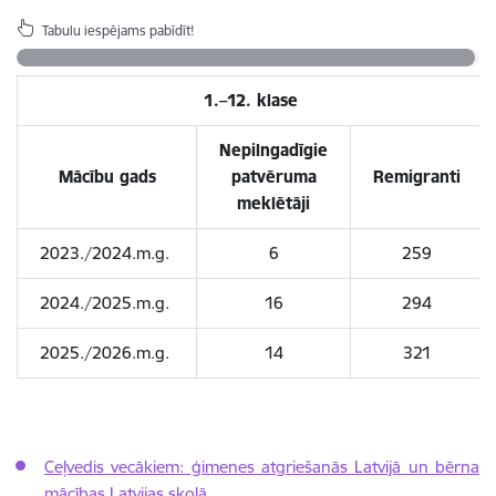
Tabulu iespējams pabīdīt!
1.–12. klase
Nepilngadīgie
Mācību gads
patvēruma
Remigranti
meklētāji
2023./2024.m.g.
6
259
2024./2025.m.g.
16
294
2025./2026.m.g.
14
321
Ceļvedis vecākiem: ģimenes atgriešanās Latvijā un bērna
mācības Latvijas skolā