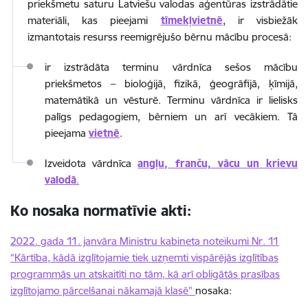
priekšmetu saturu Latviešu valodas aģentūras izstrādātie
materiāli, kas pieejami
tīmekļvietnē
, ir visbiežāk
izmantotais resurss reemigrējušo bērnu mācību procesā:
ir izstrādāta terminu vārdnīca sešos mācību
priekšmetos – bioloģijā, fizikā, ģeogrāfijā, ķīmijā,
matemātikā un vēsturē. Terminu vārdnīca ir lielisks
palīgs pedagogiem, bērniem un arī vecākiem. Tā
pieejama
vietnē
.
Izveidota vārdnīca
angļu, franču, vācu un krievu
valodā
.
Ko nosaka normatīvie akti:
2022. gada 11. janvāra Ministru kabineta noteikumi Nr. 11
“Kārtība, kādā izglītojamie tiek uzņemti vispārējās izglītības
programmās un atskaitīti no tām, kā arī obligātās prasības
izglītojamo pārcelšanai nākamajā klasē”
nosaka: