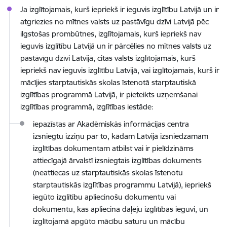
Ja izglītojamais, kurš iepriekš ir ieguvis izglītību Latvijā un ir
atgriezies no mītnes valsts uz pastāvīgu dzīvi Latvijā pēc
ilgstošas prombūtnes, izglītojamais, kurš iepriekš nav
ieguvis izglītību Latvijā un ir pārcēlies no mītnes valsts uz
pastāvīgu dzīvi Latvijā, citas valsts izglītojamais, kurš
iepriekš nav ieguvis izglītību Latvijā, vai izglītojamais, kurš ir
mācījies starptautiskās skolas īstenotā starptautiskā
izglītības programmā Latvijā, ir pieteikts uzņemšanai
izglītības programmā, izglītības iestāde:
iepazīstas ar Akadēmiskās informācijas centra
izsniegtu izziņu par to, kādam Latvijā izsniedzamam
izglītības dokumentam atbilst vai ir pielīdzināms
attiecīgajā ārvalstī izsniegtais izglītības dokuments
(neattiecas uz starptautiskās skolas īstenotu
starptautiskās izglītības programmu Latvijā), iepriekš
iegūto izglītību apliecinošu dokumentu vai
dokumentu, kas apliecina daļēju izglītības ieguvi, un
izglītojamā apgūto mācību saturu un mācību