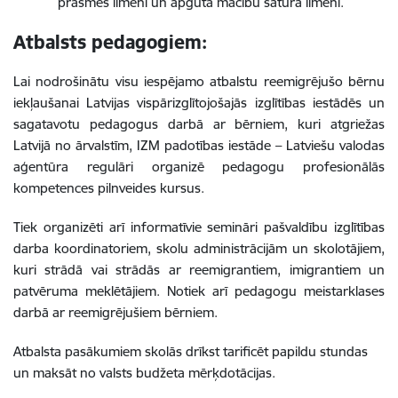
prasmes līmeni un apgūtā mācību satura līmeni.
Atbalsts pedagogiem:
Lai nodrošinātu visu iespējamo atbalstu reemigrējušo bērnu
iekļaušanai Latvijas vispārizglītojošajās izglītības iestādēs un
sagatavotu pedagogus darbā ar bērniem, kuri atgriežas
Latvijā no ārvalstīm, IZM padotības iestāde – Latviešu valodas
aģentūra regulāri organizē pedagogu profesionālās
kompetences pilnveides kursus.
Tiek organizēti arī informatīvie semināri pašvaldību izglītības
darba koordinatoriem, skolu administrācijām un skolotājiem,
kuri strādā vai strādās ar reemigrantiem, imigrantiem un
patvēruma meklētājiem. Notiek arī pedagogu meistarklases
darbā ar reemigrējušiem bērniem.
Atbalsta pasākumiem skolās drīkst tarificēt papildu stundas
un maksāt no valsts budžeta mērķdotācijas.