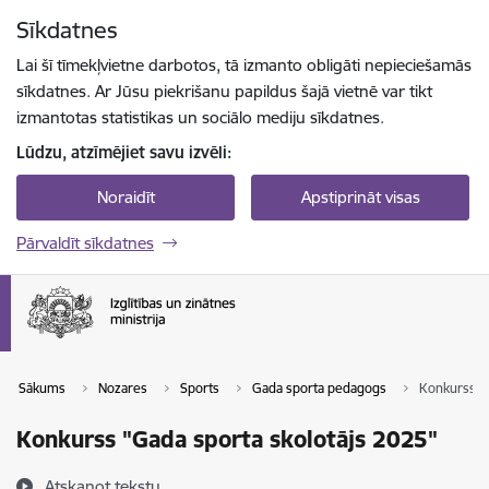
Pāriet uz lapas saturu
Sīkdatnes
Spied
lai meklētu
Enter
Lai šī tīmekļvietne darbotos, tā izmanto obligāti nepieciešamās
sīkdatnes. Ar Jūsu piekrišanu papildus šajā vietnē var tikt
izmantotas statistikas un sociālo mediju sīkdatnes.
Lūdzu, atzīmējiet savu izvēli:
Noraidīt
Apstiprināt visas
Pārvaldīt sīkdatnes
Sākums
Nozares
Sports
Gada sporta pedagogs
Konkurss "G
Konkurss "Gada sporta skolotājs 2025"
Atskaņot tekstu