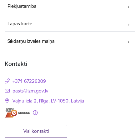
Piekļūstamība
Lapas karte
Sīkdatņu izvēles maiņa
Kontakti
+371 67226209
E-pasts:
pasts@izm.gov.lv
Vaļņu iela 2, Rīga, LV-1050, Latvija
Visi kontakti