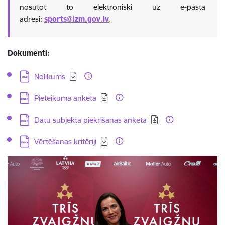
nosūtot to elektroniski uz e-pasta
adresi:
sports@izm.gov.lv
.
Dokumenti:
Lejupielādēt:
Nolikums
Lejupielādēt:
Pieteikuma anketa
Lejupielādēt:
Datu subjekta piekrišanas anketa
Lejupielādēt:
Vērtēšanas kritēriji