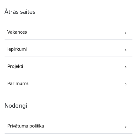
Kājene
Ātrās saites
Vakances
Iepirkumi
Projekti
Par mums
Noderīgi
Privātuma politika