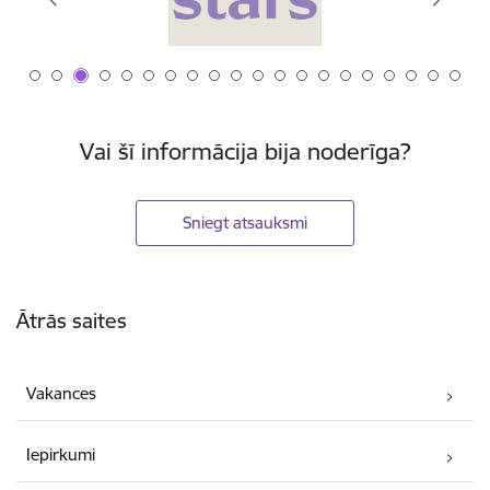
Vai šī informācija bija noderīga?
Sniegt atsauksmi
Kājene
Ātrās saites
Vakances
Iepirkumi