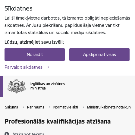
Pāriet uz lapas saturu
Sīkdatnes
Spied
lai meklētu
Enter
Lai šī tīmekļvietne darbotos, tā izmanto obligāti nepieciešamās
sīkdatnes. Ar Jūsu piekrišanu papildus šajā vietnē var tikt
izmantotas statistikas un sociālo mediju sīkdatnes.
Lūdzu, atzīmējiet savu izvēli:
Noraidīt
Apstiprināt visas
Pārvaldīt sīkdatnes
Sākums
Par mums
Normatīvie akti
Ministru kabineta noteikumi
Profesionālās kvalifikācijas atzīšana
Atskaņot tekstu