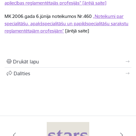
apliecības reglamentētajās profesijās" [ārējā saite]
MK 2006.gada 6.jūnija noteikumos Nr.460
„Noteikumi par
specialitāšu, apakšspecialitāšu un papildspecialitāšu sarakstu
reglamentētajām profesijām”
[ārējā saite]
Drukāt lapu
Dalīties