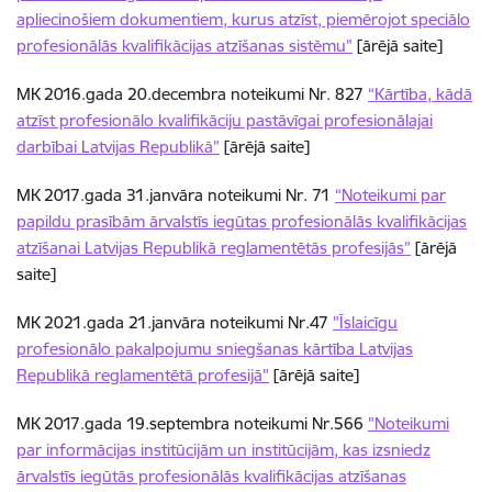
apliecinošiem dokumentiem, kurus atzīst, piemērojot speciālo
profesionālās kvalifikācijas atzīšanas sistēmu"
[ārējā saite]
MK 2016.gada 20.decembra noteikumi Nr. 827
“Kārtība, kādā
atzīst profesionālo kvalifikāciju pastāvīgai profesionālajai
darbībai Latvijas Republikā”
[ārējā saite]
MK 2017.gada 31.janvāra noteikumi Nr. 71
“Noteikumi par
papildu prasībām ārvalstīs iegūtas profesionālās kvalifikācijas
atzīšanai Latvijas Republikā reglamentētās profesijās”
[ārējā
saite]
MK 2021.gada 21.janvāra noteikumi Nr.47
"Īslaicīgu
profesionālo pakalpojumu sniegšanas kārtība Latvijas
Republikā reglamentētā profesijā"
[ārējā saite]
MK 2017.gada 19.septembra noteikumi Nr.566
"Noteikumi
par informācijas institūcijām un institūcijām, kas izsniedz
ārvalstīs iegūtās profesionālās kvalifikācijas atzīšanas