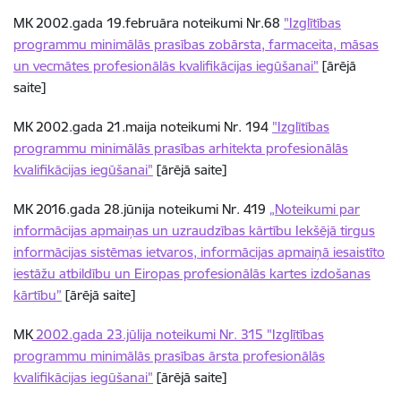
MK 2002.gada 19.februāra noteikumi Nr.68
"Izglītības
programmu minimālās prasības zobārsta, farmaceita, māsas
un vecmātes profesionālās kvalifikācijas iegūšanai"
[ārējā
saite]
MK 2002.gada 21.maija noteikumi Nr. 194
"Izglītības
programmu minimālās prasības arhitekta profesionālās
kvalifikācijas iegūšanai"
[ārējā saite]
MK 2016.gada 28.jūnija noteikumi Nr. 419
„Noteikumi par
informācijas apmaiņas un uzraudzības kārtību Iekšējā tirgus
informācijas sistēmas ietvaros, informācijas apmaiņā iesaistīto
iestāžu atbildību un Eiropas profesionālās kartes izdošanas
kārtību”
[ārējā saite]
MK
2002.gada 23.jūlija noteikumi Nr. 315 "Izglītības
programmu minimālās prasības ārsta profesionālās
kvalifikācijas iegūšanai"
[ārējā saite]