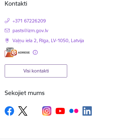
Kontakti
+371 67226209
E-pasts:
pasts@izm.gov.lv
Vaļņu iela 2, Rīga, LV-1050, Latvija
Visi kontakti
Sekojiet mums