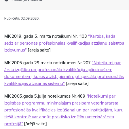
Publicēts: 02.09.2020.
MK 2019. gada 5. marta noteikumi Nr. 103
“
Kārtība, kādā
sedz ar personas profesionālās kvalifikācijas atzīšanu saistītos
izdevumus”
[ārējā saite]
MK 2005.gada 29.marta noteikumos Nr.207
"Noteikumi par
ārsta izglītību un profesionālo kvalifikāciju apliecinošiem
dokumentiem, kurus atzīst, piemērojot speciālo profesionālās
kvalifikācijas atzīšanas sistēmu"
[ārējā saite]
MK 2005.gada 5.jūlija noteikumos Nr.489
"Noteikumi par
izglītības programmu minimālajām prasībām veterinārārsta
profesionālās kvalifikācijas iegūšanai un par institūcijām, kuru
tiešā kontrolē var apgūt praktisko izglītību veterinārārsta
profesijā"
[ārējā saite]