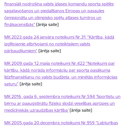
finansiāli nodrošina valsts izlases komandu sporta spēlēs
sagatavošanos un piedalīšanos Eiropas un pasaules
čempionātu un olimpisko spēļu atlases turnīros un
finālsacensībās"
[ārēja saite]
MK 2023.gada 24.janvāra noteikumi Nr.31 "Kārtība, kādā
izglītojamie atbrīvojami no noteiktajiem valsts
pārbaudījumiem"
[ārēja saite]
MK 2009.gada 12.maija noteikumi Nr.422 "Noteikumi par
kārtību, kādā norāda informāciju par sporta pasākuma
līdzfinansēšanu no valsts budžeta, un minētās informācijas
saturu"
[ārēja saite]
MK 2016. gada 6. septembra noteikumi Nr.594 ’Sportistu un
bērnu ar paaugstinātu fizisko slodzi veselības aprūpes un
medicīniskās uzraudzības kārtība’
[ārēja saite]
MK 2005.gada 20.decembra noteikumi Nr.959 "Labturības