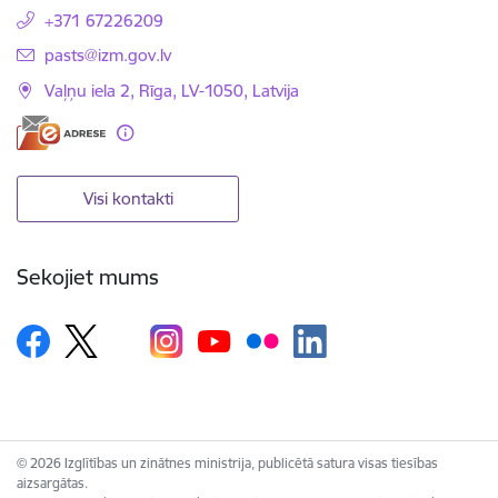
+371 67226209
E-pasts:
pasts@izm.gov.lv
Vaļņu iela 2, Rīga, LV-1050, Latvija
Visi kontakti
Sekojiet mums
© 2026 Izglītības un zinātnes ministrija, publicētā satura visas tiesības
aizsargātas.