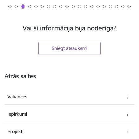
Vai šī informācija bija noderīga?
Sniegt atsauksmi
Kājene
Ātrās saites
Vakances
Iepirkumi
Projekti