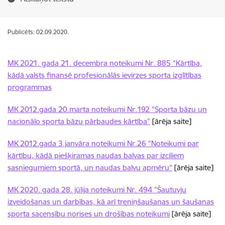
Publicēts: 02.09.2020.
MK 2021. gada 21. decembra noteikumi Nr. 885 “Kārtība,
kādā valsts finansē profesionālās ievirzes sporta izglītības
programmas
MK 2012.gada 20.marta noteikumi Nr.192 "Sporta bāzu un
nacionālo sporta bāzu pārbaudes kārtība"
[ārēja saite]
MK 2012.gada 3.janvāra noteikumi Nr.26 "Noteikumi par
kārtību, kādā piešķiramas naudas balvas par izciliem
sasniegumiem sportā, un naudas balvu apmēru"
[ārēja saite]
MK 2020. gada 28. jūlija noteikumi Nr. 494 "Šautuvju
izveidošanas un darbības, kā arī treniņšaušanas un šaušanas
sporta sacensību norises un drošības noteikumi
[ārēja saite]