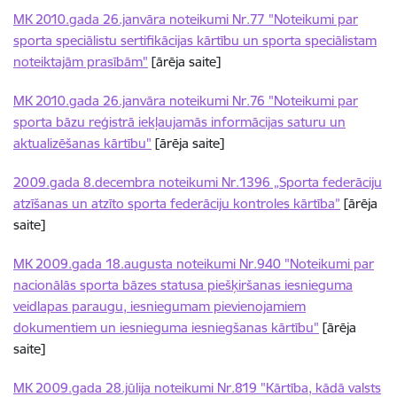
MK 2010.gada 26.janvāra noteikumi Nr.77 "Noteikumi par
sporta speciālistu sertifikācijas kārtību un sporta speciālistam
noteiktajām prasībām"
[ārēja saite]
MK 2010.gada 26.janvāra noteikumi Nr.76 "Noteikumi par
sporta bāzu reģistrā iekļaujamās informācijas saturu un
aktualizēšanas kārtību"
[ārēja saite]
2009.gada 8.decembra noteikumi Nr.1396 „Sporta federāciju
atzīšanas un atzīto sporta federāciju kontroles kārtība”
[ārēja
saite]
MK 2009.gada 18.augusta noteikumi Nr.940 "Noteikumi par
nacionālās sporta bāzes statusa piešķiršanas iesnieguma
veidlapas paraugu, iesniegumam pievienojamiem
dokumentiem un iesnieguma iesniegšanas kārtību"
[ārēja
saite]
MK 2009.gada 28.jūlija noteikumi Nr.819 "Kārtība, kādā valsts