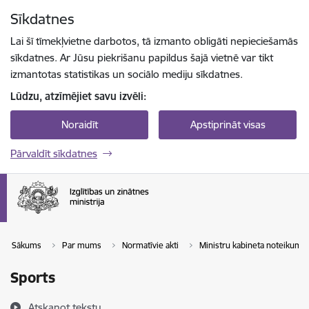
Pāriet uz lapas saturu
Sīkdatnes
Spied
lai meklētu
Enter
Lai šī tīmekļvietne darbotos, tā izmanto obligāti nepieciešamās
sīkdatnes. Ar Jūsu piekrišanu papildus šajā vietnē var tikt
izmantotas statistikas un sociālo mediju sīkdatnes.
Lūdzu, atzīmējiet savu izvēli:
Noraidīt
Apstiprināt visas
Pārvaldīt sīkdatnes
Sākums
Par mums
Normatīvie akti
Ministru kabineta noteikumi
Sports
Atskaņot tekstu