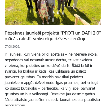
Rēzeknes jaunieši projektā “PROTI un DARI 2.0”
mācās rakstīt veiksmīgu dzīves scenāriju
07.08.2026.
Ir jaunieši, kuri vienā brīdī apstājas – neinteresē skola,
nepadodas vai nesanāk atrast darbu, trūkst skaidra
virziena, kurp doties un ko dzīvē darīt. Šādā brīdī ir
svarīgi, ka blakus ir kāds, kas uzklausa un palīdz
pārvarēt grūtības. Tā mērķis nav tikai palīdzēt
jauniešiem apgūt dzīvei noderīgas prasmes, bet sniegt
ko daudz būtiskāku – pārliecību, ka viņi spēj pārvarēt
grūtības un būt veiksmīgi. Rēzeknē jau desmit gadus
šādu atbalstu jauniešiem sniedz Jaunatnes starptautisko
programmu…