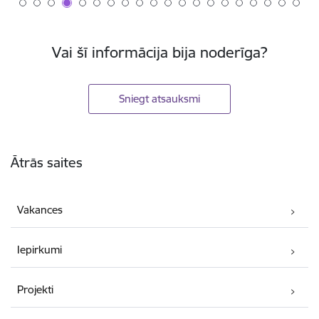
Vai šī informācija bija noderīga?
Sniegt atsauksmi
Kājene
Ātrās saites
Vakances
Iepirkumi
Projekti