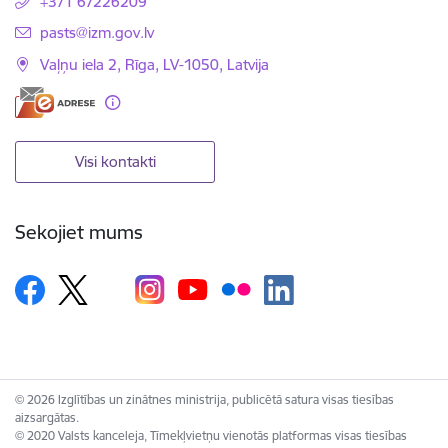
+371 67226209
E-pasts:
pasts@izm.gov.lv
Vaļņu iela 2, Rīga, LV-1050, Latvija
Visi kontakti
Sekojiet mums
© 2026 Izglītības un zinātnes ministrija, publicētā satura visas tiesības
aizsargātas.
© 2020 Valsts kanceleja, Tīmekļvietņu vienotās platformas visas tiesības