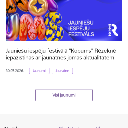
Jauniešu iespēju festivālā "Kopums" Rēzeknē
iepazīstinās ar jaunatnes jomas aktualitātēm
30.07.2026.
Jaunumi
Jaunatne
Visi jaunumi