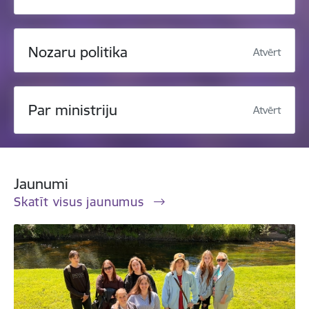
Nozaru politika
Atvērt
Par ministriju
Atvērt
Jaunumi
Skatīt visus jaunumus