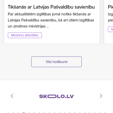
Tikšanās ar Latvijas Pašvaldību savienību
Pi
Par aktualitātēm izglītības jomā notiks tikšanās ar
Izg
Latvijas Pašvaldību savienību, kā arī citiem Izglītības
pi
un zinātnes ministrijas…
M
Ministres aktivitātes
Visi notikumi