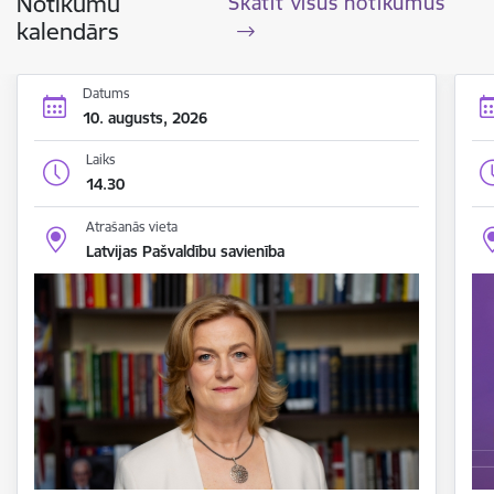
Notikumu
Skatīt visus notikumus
kalendārs
Datums
10. augusts, 2026
Laiks
14.30
Atrašanās vieta
Latvijas Pašvaldību savienība