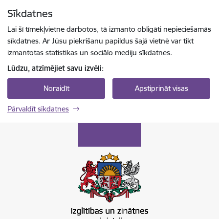
Pāriet uz lapas saturu
Sīkdatnes
Spied
lai meklētu
Enter
Lai šī tīmekļvietne darbotos, tā izmanto obligāti nepieciešamās
sīkdatnes. Ar Jūsu piekrišanu papildus šajā vietnē var tikt
izmantotas statistikas un sociālo mediju sīkdatnes.
Lūdzu, atzīmējiet savu izvēli:
Noraidīt
Apstiprināt visas
Pārvaldīt sīkdatnes
Izglītības un zinātnes ministrija