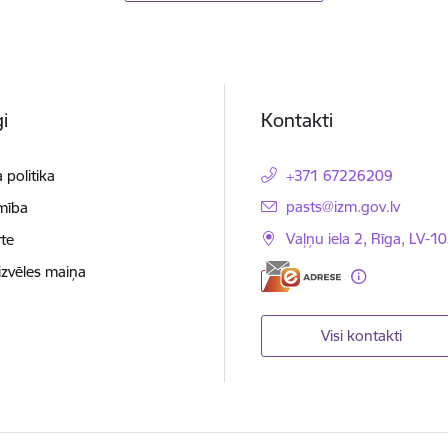
i
Kontakti
 politika
+371 67226209
E-pasts:
pasts@izm.gov.lv
mība
Vaļņu iela 2, Rīga, LV-10
te
izvēles maiņa
Visi kontakti