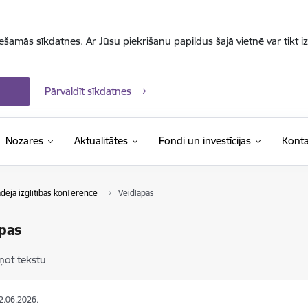
iešamās sīkdatnes. Ar Jūsu piekrišanu papildus šajā vietnē var tikt i
Pārvaldīt sīkdatnes
Nozares
Aktualitātes
Fondi un investīcijas
Konta
adējā izglītības konference
Veidlapas
pas
ņot tekstu
12.06.2026.