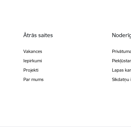
Kājene
Ātrās saites
Noderīg
Vakances
Privātuma
Iepirkumi
Piekļūsta
Projekti
Lapas kar
Par mums
Sīkdatņu 