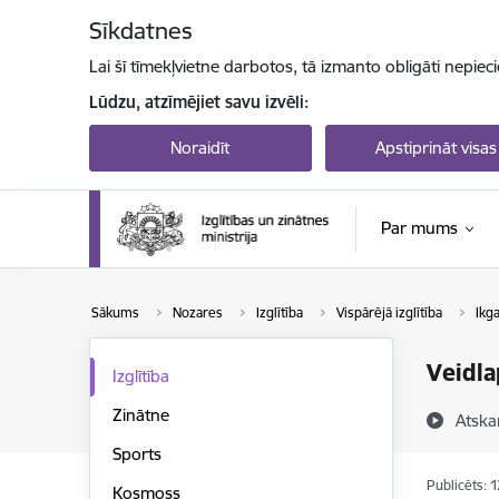
Pāriet uz lapas saturu
Sīkdatnes
Lai šī tīmekļvietne darbotos, tā izmanto obligāti nepiec
Lūdzu, atzīmējiet savu izvēli:
Noraidīt
Apstiprināt visas
Par mums
Sākums
Nozares
Izglītība
Vispārējā izglītība
Ikg
Veidla
Izglītība
Zinātne
Atska
Sports
Publicēts: 
Kosmoss