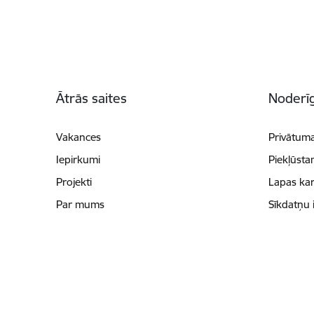
Kājene
Ātrās saites
Noderīg
Vakances
Privātuma
Iepirkumi
Piekļūsta
Projekti
Lapas kar
Par mums
Sīkdatņu 