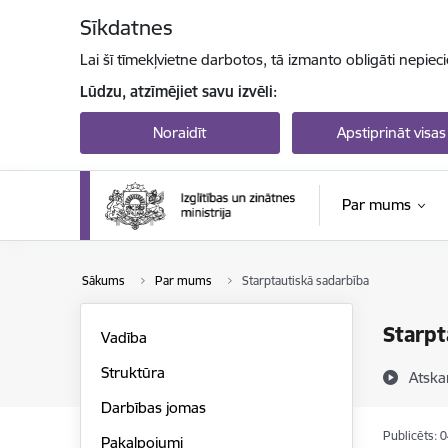
Pāriet uz lapas saturu
Sīkdatnes
Lai šī tīmekļvietne darbotos, tā izmanto obligāti nepiec
Lūdzu, atzīmējiet savu izvēli:
Noraidīt
Apstiprināt visas
Par mums
Sākums
Par mums
Starptautiskā sadarbība
Starpt
Vadība
Struktūra
Atska
Darbības jomas
Publicēts: 
Pakalpojumi