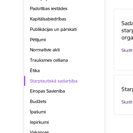
Padotības iestādes
Kapitālsabiedrības
Sada
Publikācijas un pārskati
star
orga
Pētījumi
Normatīvie akti
Skatīt
Trauksmes celšana
Ētika
Starptautiskā sadarbība
Star
Eiropas Savienība
Budžets
Skatīt
Īpašumi
Iepirkumi
Vakances