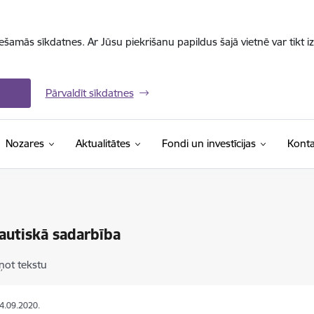
iešamās sīkdatnes. Ar Jūsu piekrišanu papildus šajā vietnē var tikt i
Pārvaldīt sīkdatnes
Nozares
Aktualitātes
Fondi un investīcijas
Konta
autiskā sadarbība
ņot tekstu
04.09.2020.