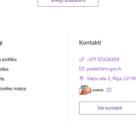
Sniegt atsauksmi
i
Kontakti
 politika
+371 67226209
E-pasts:
pasts@izm.gov.lv
mība
Vaļņu iela 2, Rīga, LV-10
te
izvēles maiņa
Visi kontakti