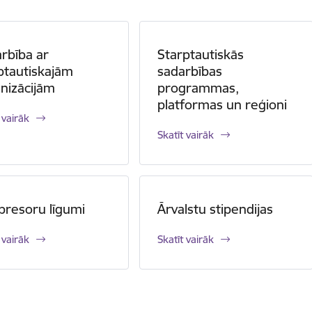
rbība ar
Starptautiskās
ptautiskajām
sadarbības
nizācijām
programmas,
platformas un reģioni
 vairāk
Skatīt vairāk
presoru līgumi
Ārvalstu stipendijas
 vairāk
Skatīt vairāk