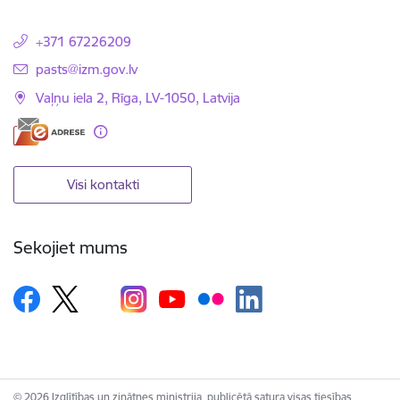
+371 67226209
E-pasts:
pasts@izm.gov.lv
Vaļņu iela 2, Rīga, LV-1050, Latvija
Visi kontakti
Sekojiet mums
© 2026 Izglītības un zinātnes ministrija, publicētā satura visas tiesības