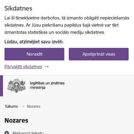
Pāriet uz lapas saturu
Sīkdatnes
Spied
lai meklētu
Enter
Lai šī tīmekļvietne darbotos, tā izmanto obligāti nepieciešamās
sīkdatnes. Ar Jūsu piekrišanu papildus šajā vietnē var tikt
izmantotas statistikas un sociālo mediju sīkdatnes.
Lūdzu, atzīmējiet savu izvēli:
Noraidīt
Apstiprināt visas
Pārvaldīt sīkdatnes
Sākums
Nozares
Nozares
Atskaņot tekstu