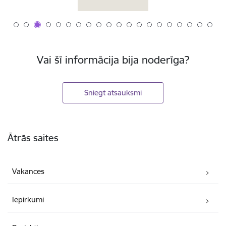
Vai šī informācija bija noderīga?
Sniegt atsauksmi
Kājene
Ātrās saites
Vakances
Iepirkumi