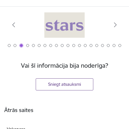
Vai šī informācija bija noderīga?
Sniegt atsauksmi
Kājene
Ātrās saites