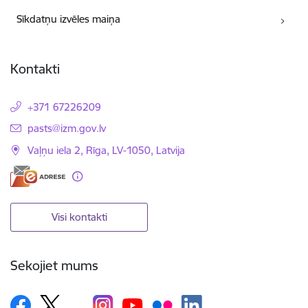
Sīkdatņu izvēles maiņa
Kontakti
+371 67226209
E-pasts:
pasts@izm.gov.lv
Vaļņu iela 2, Rīga, LV-1050, Latvija
Visi kontakti
Sekojiet mums