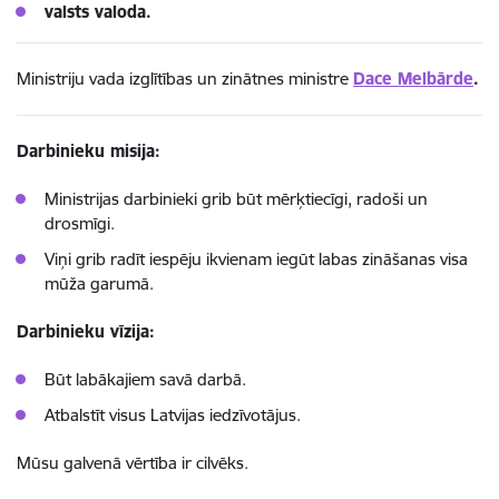
valsts valoda.
Ministriju vada izglītības un zinātnes ministre
Dace Melbārde
.
Darbinieku misija:
Ministrijas darbinieki grib būt mērķtiecīgi, radoši un
drosmīgi.
Viņi grib radīt iespēju ikvienam iegūt labas zināšanas visa
mūža garumā.
Darbinieku vīzija:
Būt labākajiem savā darbā.
Atbalstīt visus Latvijas iedzīvotājus.
Mūsu galvenā vērtība ir cilvēks.