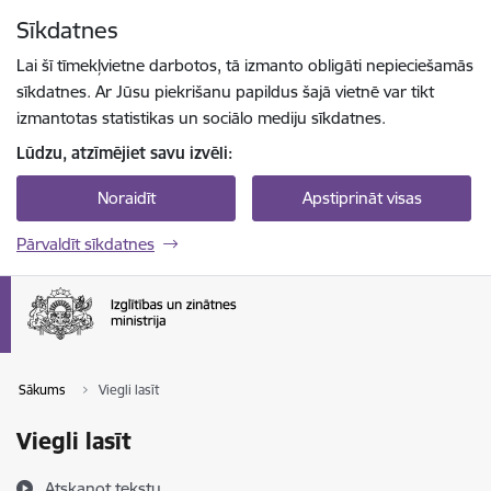
Pāriet uz lapas saturu
Sīkdatnes
Spied
lai meklētu
Enter
Lai šī tīmekļvietne darbotos, tā izmanto obligāti nepieciešamās
sīkdatnes. Ar Jūsu piekrišanu papildus šajā vietnē var tikt
izmantotas statistikas un sociālo mediju sīkdatnes.
Lūdzu, atzīmējiet savu izvēli:
Noraidīt
Apstiprināt visas
Pārvaldīt sīkdatnes
Sākums
Viegli lasīt
Viegli lasīt
Atskaņot tekstu