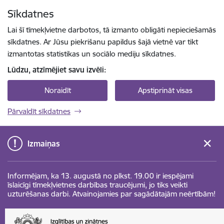
Pāriet uz lapas saturu
Sīkdatnes
Spied
lai meklētu
Enter
Lai šī tīmekļvietne darbotos, tā izmanto obligāti nepieciešamās
sīkdatnes. Ar Jūsu piekrišanu papildus šajā vietnē var tikt
izmantotas statistikas un sociālo mediju sīkdatnes.
Lūdzu, atzīmējiet savu izvēli:
Noraidīt
Apstiprināt visas
Pārvaldīt sīkdatnes
Izmaiņas
Informējam, ka 13. augustā no plkst. 19.00 ir iespējami
īslaicīgi tīmekļvietnes darbības traucējumi, jo tiks veikti
uzturēšanas darbi. Atvainojamies par sagādātajām neērtībām!