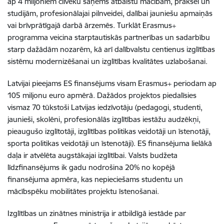
ap 4 miljoniem cilvēku saņems atbalstu mācībām, praksei un
studijām, profesionālajai pilnveidei, dalībai jauniešu apmaiņās
vai brīvprātīgajā darbā ārzemēs. Turklāt Erasmus+
programma veicina starptautiskās partnerības un sadarbību
starp dažādām nozarēm, kā arī dalībvalstu centienus izglītības
sistēmu modernizēšanai un izglītības kvalitātes uzlabošanai.
Latvijai pieejams ES finansējums visam Erasmus+ periodam ap
105 miljonu euro apmērā. Dažādos projektos piedalīsies
vismaz 70 tūkstoši Latvijas iedzīvotāju (pedagogi, studenti,
jaunieši, skolēni, profesionālās izglītības iestāžu audzēkņi,
pieaugušo izglītotāji, izglītības politikas veidotāji un īstenotāji,
sporta politikas veidotāji un īstenotāji). ES finansējuma lielākā
daļa ir atvēlēta augstākajai izglītībai. Valsts budžeta
līdzfinansējums ik gadu nodrošina 20% no kopējā
finansējuma apmēra, kas nepieciešams studentu un
mācībspēku mobilitātes projektu īstenošanai.
Izglītības un zinātnes ministrija ir atbildīgā iestāde par