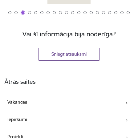
Vai šī informācija bija noderīga?
Sniegt atsauksmi
Kājene
Ātrās saites
Vakances
Iepirkumi
Projekti