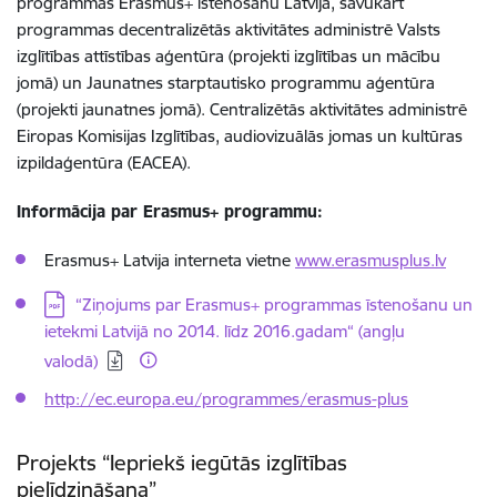
programmas Erasmus+ īstenošanu Latvijā, savukārt
programmas decentralizētās aktivitātes administrē Valsts
izglītības attīstības aģentūra (projekti izglītības un mācību
jomā) un Jaunatnes starptautisko programmu aģentūra
(projekti jaunatnes jomā). Centralizētās aktivitātes administrē
Eiropas Komisijas Izglītības, audiovizuālās jomas un kultūras
izpildaģentūra (EACEA).
Informācija par Erasmus+ programmu:
Erasmus+ Latvija interneta vietne
www.erasmusplus.lv
Lejupielādēt:
“Ziņojums par Erasmus+ programmas īstenošanu un
ietekmi Latvijā no 2014. līdz 2016.gadam“ (angļu
valodā)
http://ec.europa.eu/programmes/erasmus-plus
Projekts “Iepriekš iegūtās izglītības
pielīdzināšana”