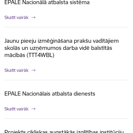
EPALE Nacionālā atbalsta sistēma
Skatīt vairāk
Jaunu pieeju izmēģināšana prakšu vadītājiem
skolās un uzņēmumos darba vidē balstītās
mācībās (TTT4WBL)
Skatīt vairāk
EPALE Nacionālais atbalsta dienests
Skatīt vairāk
Projekts cikliskas augstākās izglītības institūciju