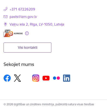
+371 67226209
E-pasts:
pasts@izm.gov.lv
Vaļņu iela 2, Rīga, LV-1050, Latvija
Visi kontakti
Sekojiet mums
© 2026 Izglītības un zinātnes ministrija, publicētā satura visas tiesības