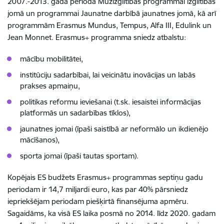
2007.-2013. gada perioda Mūžizglītības programmai izglītības
jomā un programmai Jaunatne darbībā jaunatnes jomā, kā arī
programmām Erasmus Mundus, Tempus, Alfa III, Edulink un
Jean Monnet. Erasmus+ programma sniedz atbalstu:
mācību mobilitātei,
institūciju sadarbībai, lai veicinātu inovācijas un labās
prakses apmaiņu,
politikas reformu ieviešanai (t.sk. iesaistei informācijas
platformās un sadarbības tīklos),
jaunatnes jomai (īpaši saistībā ar neformālo un ikdienējo
mācīšanos),
sporta jomai (īpaši tautas sportam).
Kopējais ES budžets Erasmus+ programmas septiņu gadu
periodam ir 14,7 miljardi euro, kas par 40% pārsniedz
iepriekšējam periodam piešķirtā finansējuma apmēru.
Sagaidāms, ka visā ES laika posmā no 2014. līdz 2020. gadam