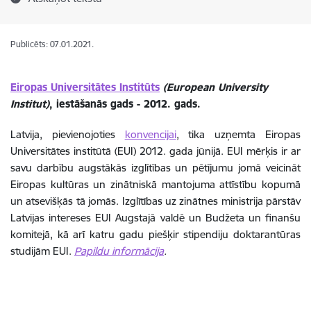
Publicēts: 07.01.2021.
Eiropas Universitātes Institūts
(European University
Institut)
, iestāšanās gads - 2012. gads.
Latvija, pievienojoties
konvencijai
, tika uzņemta Eiropas
Universitātes institūtā (EUI) 2012. gada jūnijā. EUI mērķis ir ar
savu darbību augstākās izglītības un pētījumu jomā veicināt
Eiropas kultūras un zinātniskā mantojuma attīstību kopumā
un atsevišķās tā jomās. Izglītības uz zinātnes ministrija pārstāv
Latvijas intereses EUI Augstajā valdē un Budžeta un finanšu
komitejā, kā arī katru gadu piešķir stipendiju doktarantūras
studijām EUI.
Papildu informācija
.