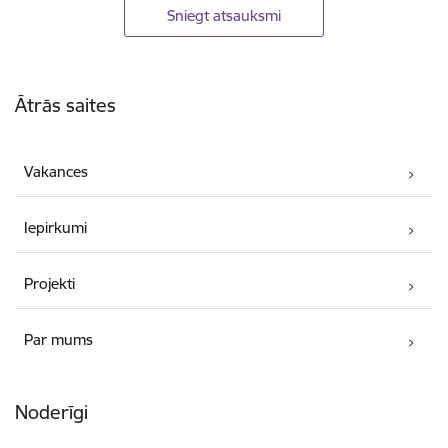
Sniegt atsauksmi
Kājene
Ātrās saites
Vakances
Iepirkumi
Projekti
Par mums
Noderīgi