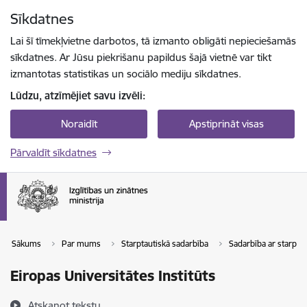
Pāriet uz lapas saturu
Sīkdatnes
Spied
lai meklētu
Enter
Lai šī tīmekļvietne darbotos, tā izmanto obligāti nepieciešamās
sīkdatnes. Ar Jūsu piekrišanu papildus šajā vietnē var tikt
izmantotas statistikas un sociālo mediju sīkdatnes.
Lūdzu, atzīmējiet savu izvēli:
Noraidīt
Apstiprināt visas
Pārvaldīt sīkdatnes
Sākums
Par mums
Starptautiskā sadarbība
Sadarbība ar starpta
Eiropas Universitātes Institūts
Atskaņot tekstu