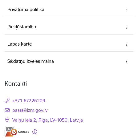
Privātuma politika
Piekļūstamība
Lapas karte
Sīkdatņu izvēles maiņa
Kontakti
+371 67226209
E-pasts:
pasts@izm.gov.lv
Vaļņu iela 2, Rīga, LV-1050, Latvija