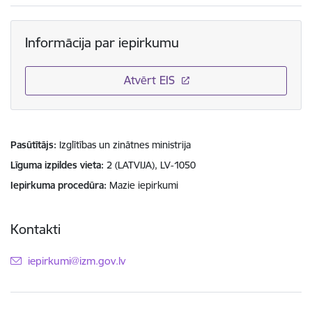
Informācija par iepirkumu
Atvērt EIS
Pasūtītājs
Izglītības un zinātnes ministrija
Līguma izpildes vieta
2 (LATVIJA), LV-1050
Iepirkuma procedūra
Mazie iepirkumi
Kontakti
E-pasts:
iepirkumi@izm.gov.lv