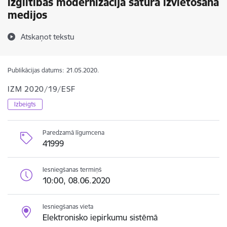
izglītības modernizācijā satura izvietošana
medijos
Atskaņot tekstu
Publikācijas datums:
21.05.2020.
IZM 2020/19/ESF
Izbeigts
Paredzamā līgumcena
41999
Iesniegšanas termiņš
10:00, 08.06.2020
Iesniegšanas vieta
Elektronisko iepirkumu sistēmā