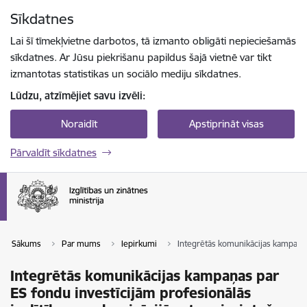
Pāriet uz lapas saturu
Sīkdatnes
Spied
lai meklētu
Enter
Lai šī tīmekļvietne darbotos, tā izmanto obligāti nepieciešamās
sīkdatnes. Ar Jūsu piekrišanu papildus šajā vietnē var tikt
izmantotas statistikas un sociālo mediju sīkdatnes.
Lūdzu, atzīmējiet savu izvēli:
Noraidīt
Apstiprināt visas
Pārvaldīt sīkdatnes
Sākums
Par mums
Iepirkumi
Integrētās komunikācijas kampaņas 
Integrētās komunikācijas kampaņas par
ES fondu investīcijām profesionālās