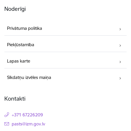
Noderīgi
Privātuma politika
Piekļūstamība
Lapas karte
Sīkdatņu izvēles maiņa
Kontakti
+371 67226209
E-pasts:
pasts@izm.gov.lv