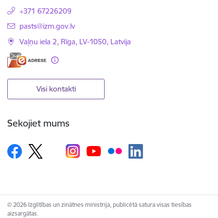
+371 67226209
E-pasts:
pasts@izm.gov.lv
Vaļņu iela 2, Rīga, LV-1050, Latvija
Visi kontakti
Sekojiet mums
© 2026 Izglītības un zinātnes ministrija, publicētā satura visas tiesības
aizsargātas.