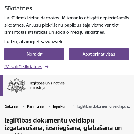
Pāriet uz lapas saturu
Sīkdatnes
Spied
lai meklētu
Enter
Lai šī tīmekļvietne darbotos, tā izmanto obligāti nepieciešamās
sīkdatnes. Ar Jūsu piekrišanu papildus šajā vietnē var tikt
izmantotas statistikas un sociālo mediju sīkdatnes.
Lūdzu, atzīmējiet savu izvēli:
Noraidīt
Apstiprināt visas
Pārvaldīt sīkdatnes
Sākums
Par mums
Iepirkumi
Izglītības dokumentu veidlapu izg
Izglītības dokumentu veidlapu
izgatavošana, izsniegšana, glabāšana un