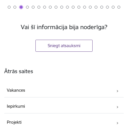
Vai šī informācija bija noderīga?
Sniegt atsauksmi
Kājene
Ātrās saites
Vakances
Iepirkumi
Projekti