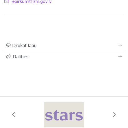
E-pasts:
iepirkumi@izm.gov.lv
Drukāt lapu
Dalīties