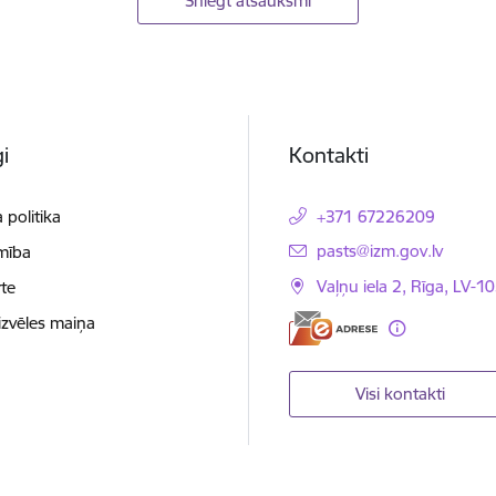
Sniegt atsauksmi
i
Kontakti
 politika
+371 67226209
E-pasts:
pasts@izm.gov.lv
mība
Vaļņu iela 2, Rīga, LV-10
te
izvēles maiņa
Visi kontakti