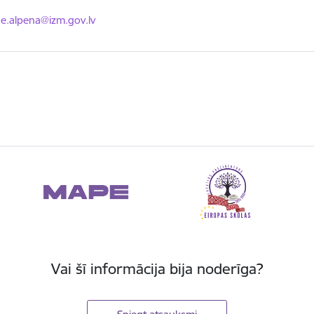
ts:
ine.alpena@izm.gov.lv
Vai šī informācija bija noderīga?