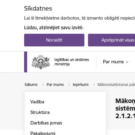
Pāriet uz lapas saturu
Sīkdatnes
Lai šī tīmekļvietne darbotos, tā izmanto obligāti nepiec
Lūdzu, atzīmējiet savu izvēli:
Noraidīt
Apstiprināt visas
Par mums
Sākums
Par mums
Iepirkumi
Mākoņskaitļošanas paka
Mākoņs
Vadība
sistēm
Struktūra
2.1.2.
Darbības jomas
Pakalpojumi