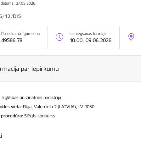
s datums:
27.05.2026.
6/12/DIS
Paredzamā līgumcena
Iesniegšanas termiņš
49586.78
10:00, 09.06.2026
ormācija par iepirkumu
Izglītības un zinātnes ministrija
ildes vieta
Rīga, Vaļņu iela 2 (LATVIJA), LV-1050
 procedūra
Slēgts konkurss
i