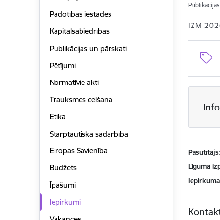
Publikācija
Padotības iestādes
IZM 202
Kapitālsabiedrības
Publikācijas un pārskati
Pētījumi
Normatīvie akti
Trauksmes celšana
Inf
Ētika
Starptautiskā sadarbība
Eiropas Savienība
Pasūtītājs
Līguma izp
Budžets
Iepirkuma
Īpašumi
Iepirkumi
Kontakt
Vakances