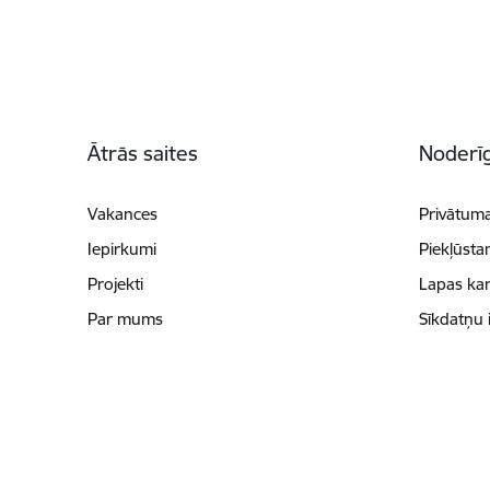
Kājene
Ātrās saites
Noderīg
Vakances
Privātuma
Iepirkumi
Piekļūsta
Projekti
Lapas kar
Par mums
Sīkdatņu 