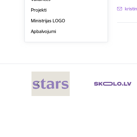
E-pas
krist
Projekti
Ministrijas LOGO
Apbalvojumi