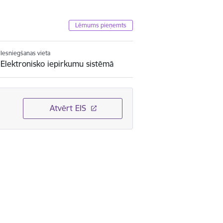
Lēmums pieņemts
Iesniegšanas vieta
Elektronisko iepirkumu sistēmā
Atvērt EIS