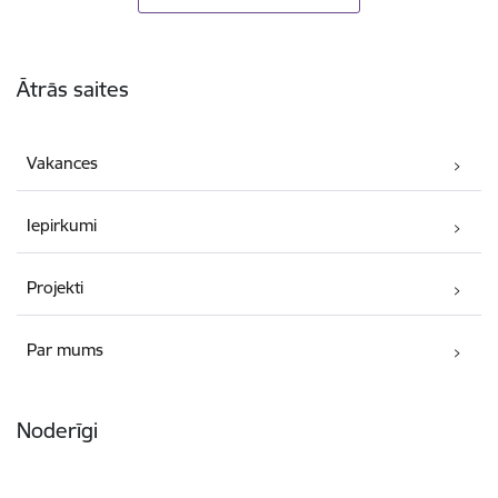
Kājene
Ātrās saites
Vakances
Iepirkumi
Projekti
Par mums
Noderīgi