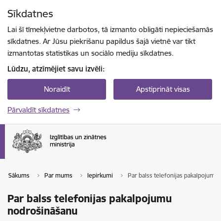
Pāriet uz lapas saturu
Sīkdatnes
Spied
lai meklētu
Enter
Lai šī tīmekļvietne darbotos, tā izmanto obligāti nepieciešamās
sīkdatnes. Ar Jūsu piekrišanu papildus šajā vietnē var tikt
izmantotas statistikas un sociālo mediju sīkdatnes.
Lūdzu, atzīmējiet savu izvēli:
Noraidīt
Apstiprināt visas
Pārvaldīt sīkdatnes
Sākums
Par mums
Iepirkumi
Par balss telefonijas pakalpojumu
Par balss telefonijas pakalpojumu
nodrošināšanu