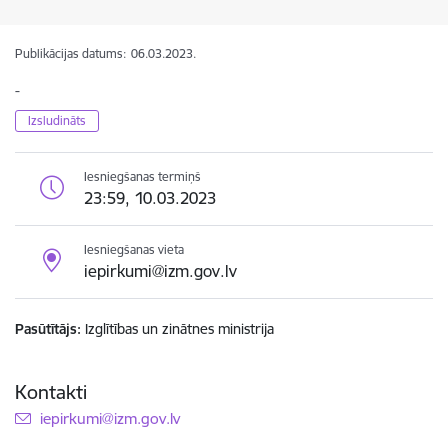
Publikācijas datums:
06.03.2023.
-
Izsludināts
Iesniegšanas termiņš
23:59, 10.03.2023
Iesniegšanas vieta
iepirkumi@izm.gov.lv
Pasūtītājs
Izglītības un zinātnes ministrija
Kontakti
E-pasts:
iepirkumi@izm.gov.lv