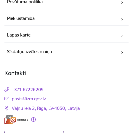
Privātuma politika
Piekļūstamība
Lapas karte
Sīkdatņu izvēles maiņa
Kontakti
+371 67226209
E-pasts:
pasts@izm.gov.lv
Vaļņu iela 2, Rīga, LV-1050, Latvija