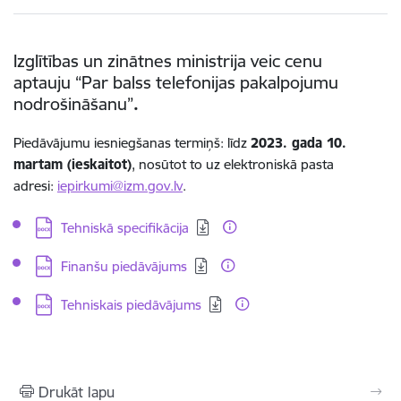
Izglītības un zinātnes ministrija veic cenu
aptauju
“
Par balss telefonijas pakalpojumu
nodrošināšanu”
.
Piedāvājumu iesniegšanas termiņš: līdz
2023. gada 10.
martam (ieskaitot)
, nosūtot to uz elektroniskā pasta
adresi:
iepirkumi@izm.gov.lv
.
Lejupielādēt:
Tehniskā specifikācija
Lejupielādēt:
Finanšu piedāvājums
Lejupielādēt:
Tehniskais piedāvājums
Drukāt lapu