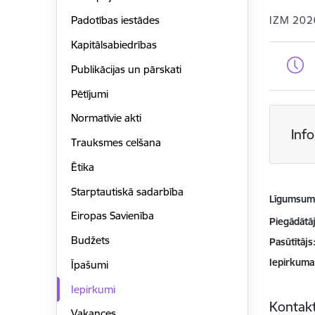
IZM 202
Padotības iestādes
Kapitālsabiedrības
Publikācijas un pārskati
Pētījumi
Normatīvie akti
Inf
Trauksmes celšana
Ētika
Starptautiskā sadarbība
Līgumsu
Eiropas Savienība
Piegādātājs
Budžets
Pasūtītājs
Iepirkuma
Īpašumi
Iepirkumi
Kontakt
Vakances