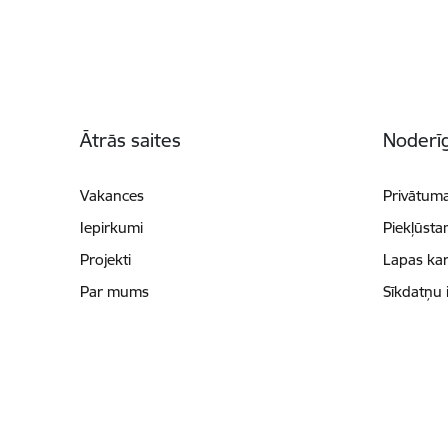
Kājene
Ātrās saites
Noderīg
Vakances
Privātuma
Iepirkumi
Piekļūsta
Projekti
Lapas kar
Par mums
Sīkdatņu 