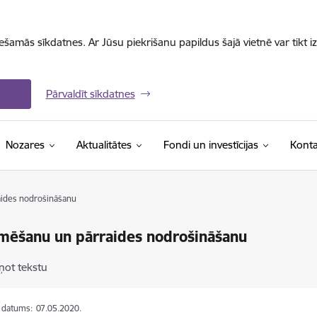
iešamās sīkdatnes. Ar Jūsu piekrišanu papildus šajā vietnē var tikt i
Pārvaldīt sīkdatnes
Nozares
Aktualitātes
Fondi un investīcijas
Konta
aides nodrošināšanu
lmēšanu un pārraides nodrošināšanu
ņot tekstu
s datums:
07.05.2020.