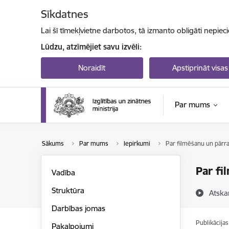
Pāriet uz lapas saturu
Sīkdatnes
Lai šī tīmekļvietne darbotos, tā izmanto obligāti nepiec
Lūdzu, atzīmējiet savu izvēli:
Noraidīt
Apstiprināt visas
Par mums
Sākums
Par mums
Iepirkumi
Par filmēšanu un pārr
Par fi
Vadība
Struktūra
Atska
Darbības jomas
Publikācija
Pakalpojumi