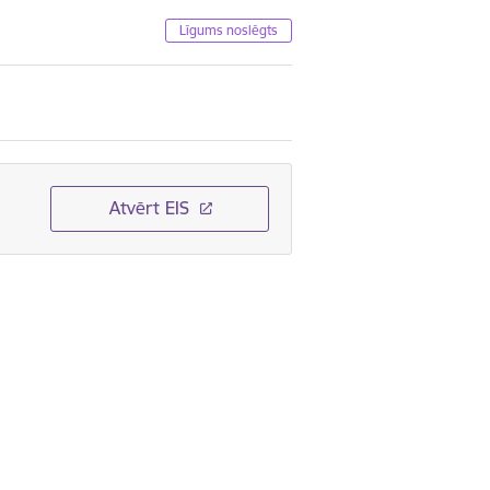
Līgums noslēgts
Atvērt EIS