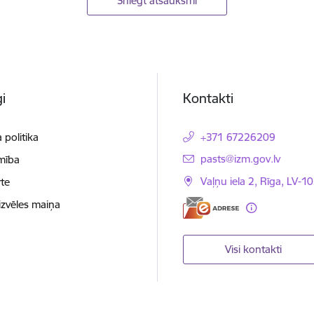
Sniegt atsauksmi
i
Kontakti
 politika
+371 67226209
E-pasts:
pasts@izm.gov.lv
mība
Vaļņu iela 2, Rīga, LV-10
te
izvēles maiņa
Visi kontakti