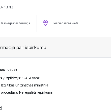
0/13/IZ
Iesniegšanas termiņš
Iesniegšanas vieta
ormācija par iepirkumu
mma
68600
 / izpildītājs:
SIA '4.vara'
Izglītības un zinātnes ministrija
 procedūra
Neregulēts iepirkums
i