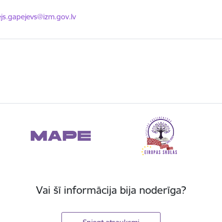
ts:
ejs.gapejevs@izm.gov.lv
Vai šī informācija bija noderīga?