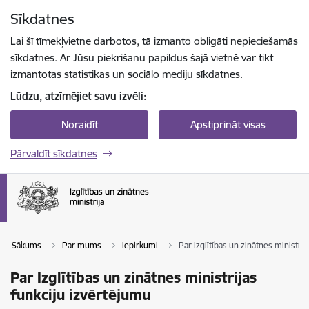
Pāriet uz lapas saturu
Sīkdatnes
Spied
lai meklētu
Enter
Lai šī tīmekļvietne darbotos, tā izmanto obligāti nepieciešamās
sīkdatnes. Ar Jūsu piekrišanu papildus šajā vietnē var tikt
izmantotas statistikas un sociālo mediju sīkdatnes.
Lūdzu, atzīmējiet savu izvēli:
Noraidīt
Apstiprināt visas
Pārvaldīt sīkdatnes
Sākums
Par mums
Iepirkumi
Par Izglītības un zinātnes ministri
Par Izglītības un zinātnes ministrijas
funkciju izvērtējumu