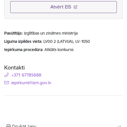
Atvērt EIS
Pasūtītājs
Izglītības un zinātnes ministrija
Līguma izpildes vieta
LV00 2 (LATVIJA), LV-1050
Iepirkuma procedūra
Atklāts konkurss
Kontakti
+371 67785688
E-pasts:
iepirkumi@izm.gov.lv
Drukāt lapu