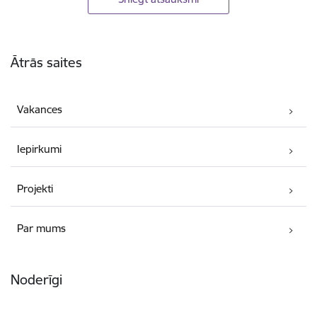
Kājene
Ātrās saites
Vakances
Iepirkumi
Projekti
Par mums
Noderīgi