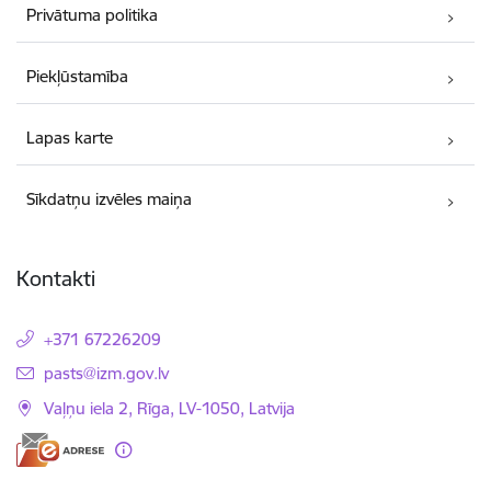
Privātuma politika
Piekļūstamība
Lapas karte
Sīkdatņu izvēles maiņa
Kontakti
+371 67226209
E-pasts:
pasts@izm.gov.lv
Vaļņu iela 2, Rīga, LV-1050, Latvija