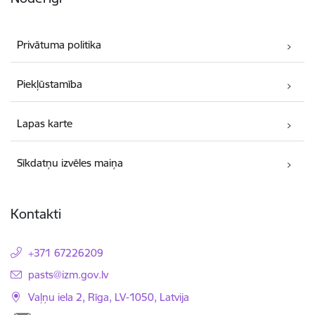
Privātuma politika
Piekļūstamība
Lapas karte
Sīkdatņu izvēles maiņa
Kontakti
+371 67226209
E-pasts:
pasts@izm.gov.lv
Vaļņu iela 2, Rīga, LV-1050, Latvija