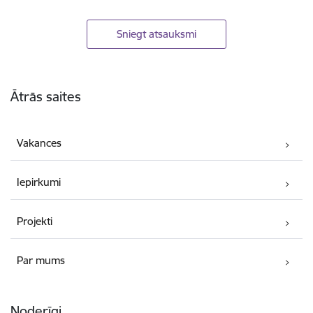
Sniegt atsauksmi
Kājene
Ātrās saites
Vakances
Iepirkumi
Projekti
Par mums
Noderīgi