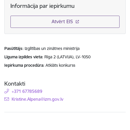
Informācija par iepirkumu
Atvērt EIS
Pasūtītājs
Izglītības un zinātnes ministrija
Līguma izpildes vieta
Rīga 2 (LATVIJA), LV-1050
Iepirkuma procedūra
Atklāts konkurss
Kontakti
+371 67785689
E-pasts:
Kristine.Alpena@izm.gov.lv