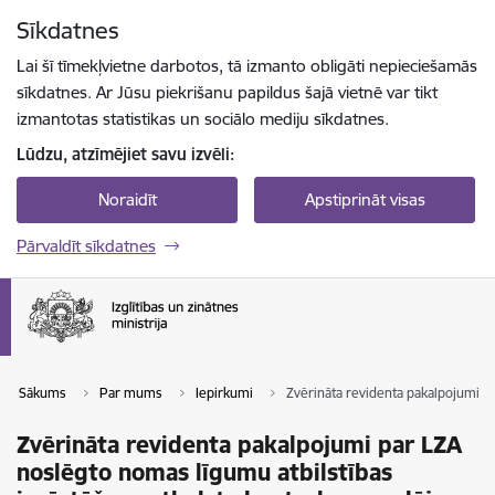
Pāriet uz lapas saturu
Sīkdatnes
Spied
lai meklētu
Enter
Lai šī tīmekļvietne darbotos, tā izmanto obligāti nepieciešamās
sīkdatnes. Ar Jūsu piekrišanu papildus šajā vietnē var tikt
izmantotas statistikas un sociālo mediju sīkdatnes.
Lūdzu, atzīmējiet savu izvēli:
Noraidīt
Apstiprināt visas
Pārvaldīt sīkdatnes
Sākums
Par mums
Iepirkumi
Zvērināta revidenta pakalpojumi p
Zvērināta revidenta pakalpojumi par LZA
noslēgto nomas līgumu atbilstības