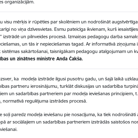
s organizācijām.
 visu mērķis ir rūpēties par skolēniem un nodrošināt augstvērtīga
arīgi no viņa dzīvesvietas. Esmu pateicīga ikvienam, kurš iesaist
” izstrādē un pilnveides procesā. Izmaiņas pedagogu darba samaks
ciešamas, un tās ir nepieciešamas tagad. Ar informatīvā ziņojuma 
 sistēmas sakārtošanai, taisnīgākam pedagogu atalgojumam un kvalita
ītības un zinātnes ministre Anda Čakša.
uzsver, ka modeļa izstrāde ilgusi pusotru gadu, un šajā laikā uzklau
ības partneru ierosinājumu, turklāt diskusijas un sadarbība turpin
ajiem un sadarbības partneriem par modeļa ieviešanas principiem, t.s
em, normatīvā regulējuma izstrādes procesā.
 soļi paredz modeļa ieviešanu pie nosacījuma, ka tiek nodrošināti at
pā ar sociālajiem un sadarbības partneriem izstrādās saistošos no
viešanai.