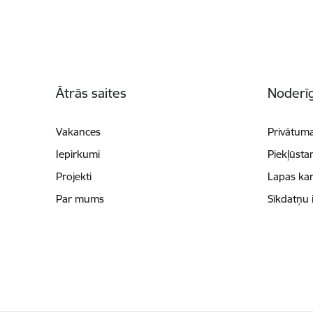
Kājene
Ātrās saites
Noderīg
Vakances
Privātuma
Iepirkumi
Piekļūsta
Projekti
Lapas kar
Par mums
Sīkdatņu 