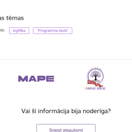
tas tēmas
es:
Izglītība
"Programma skolā"
Vai šī informācija bija noderīga?
Sniegt atsauksmi