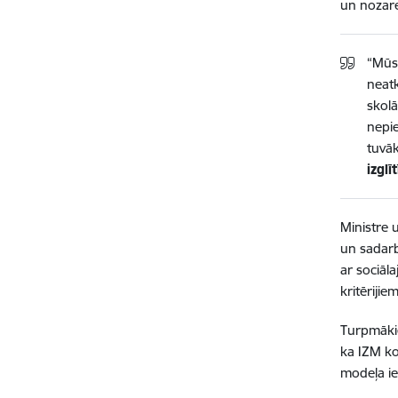
un nozare
“
Mūsu
neatk
skolā
nepie
tuvāk
izgl
Ministre 
un sadarb
ar sociāl
kritēriji
Turpmākie
ka IZM ko
modeļa ie