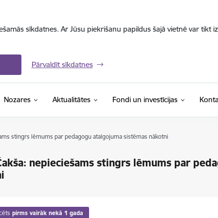
iešamās sīkdatnes. Ar Jūsu piekrišanu papildus šajā vietnē var tikt i
Pārvaldīt sīkdatnes
Nozares
Aktualitātes
Fondi un investīcijas
Konta
ams stingrs lēmums par pedagogu atalgojuma sistēmas nākotni
akša: nepieciešams stingrs lēmums par ped
i
cēts
pirms vairāk nekā 1 gada