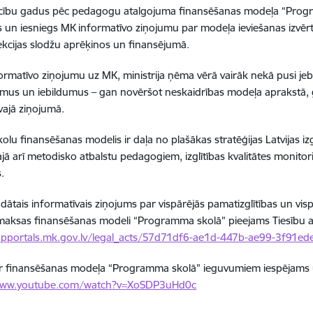
cību gadus pēc pedagogu atalgojuma finansēšanas modeļa “Progra
 un iesniegs MK informatīvo ziņojumu par modeļa ieviešanas izvē
ekcijas slodžu aprēķinos un finansējumā.
formatīvo ziņojumu uz MK, ministrija ņēma vērā vairāk nekā pusi je
umus un iebildumus – gan novēršot neskaidrības modeļa aprakstā, 
vajā ziņojumā.
kolu finansēšanas modelis ir daļa no plašākas stratēģijas Latvijas i
tajā arī metodisko atbalstu pedagogiem, izglītības kvalitātes monitor
s.
ādātais informatīvais ziņojums par vispārējās pamatizglītības un vis
aksas finansēšanas modeli “Programma skolā” pieejams Tiesību ak
tapportals.mk.gov.lv/legal_acts/57d71df6-ae1d-447b-ae99-3f91e
r finansēšanas modeļa “Programma skolā” ieguvumiem iespējams uz
www.youtube.com/watch?v=XoSDP3uHd0c