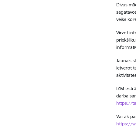
Divus mā
sagatavos
veiks kor
Virzot in
priekšlik
informatī
Jaunais s
ietverot 
aktivitāte
IZM izstr
darba sam
https://
Vairāk pa
https://