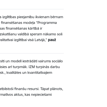
s izglītības pieejamību ikvienam bērnam
ījies finansēšanas modeļa “Programma
as finansēšanas kārtībā ir
izskatīšanu valdībā speram nākamo soli
tīvai izglītībai visā Latvijā,”
pauž
sīti un modelī iestrādāti vairums sociālo
āsies arī turpmāk. IZM turpinās darbu
k., kvalitātes un kvantitatīvajiem
bilstoši finanšu resursi. Tāpat plānots,
rmatīvos aktus, kas nepieciešami