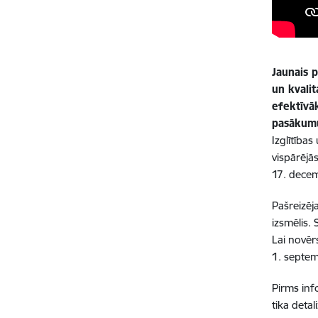
Jaunais 
un kvalit
efektīvā
pasākumu
Izglītības
vispārējā
17. decemb
Pašreizēj
izsmēlis.
Lai novēr
1. septem
P
irms inf
tika detal