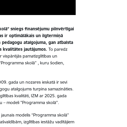
lā” sniegs finansējumu pilnvērtīgai
Tas ir optimālākais un ilgtermiņā
n pedagogu atalgojuma, gan atbalsta
s kvalitātes jautājumos.
To paredz
r vispārējās pamatizglītības un
 “Programma skolā” , kuru šodien,
09. gada un nozares ieskatā ir sevi
dagogu atalgojums turpina samazināties.
ītības kvalitāti, IZM ar 2025. gada
bu – modeli "Programma skolā".
), jaunais modelis “Programma skolā”
ašvaldībām, izglītības iestāžu vadītājiem