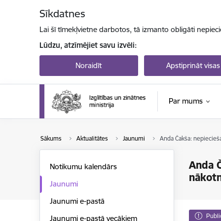
Pāriet uz lapas saturu
Sīkdatnes
Lai šī tīmekļvietne darbotos, tā izmanto obligāti nepiec
Lūdzu, atzīmējiet savu izvēli:
Noraidīt
Apstiprināt visas
Par mums
Sākums
Aktualitātes
Jaunumi
Anda Čakša: nepiecieš
Anda Č
Notikumu kalendārs
nākotn
Jaunumi
Jaunumi e-pastā
Publi
Jaunumi e-pastā vecākiem