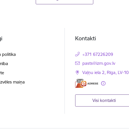
i
Kontakti
 politika
+371 67226209
E-pasts:
pasts@izm.gov.lv
mība
Vaļņu iela 2, Rīga, LV-10
te
izvēles maiņa
Visi kontakti