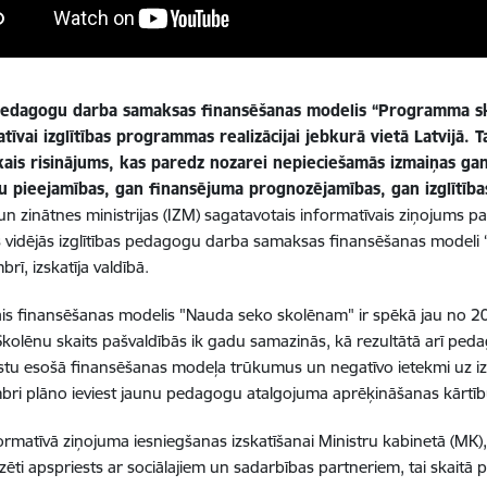
pedagogu darba samaksas finansēšanas modelis “Programma sko
atīvai izglītības programmas realizācijai jebkurā vietā Latvijā. 
kais risinājums, kas paredz nozarei nepieciešamās izmaiņas ga
 pieejamības, gan finansējuma prognozējamības, gan izglītība
 un zinātnes ministrijas (IZM) sagatavotais informatīvais ziņojums p
a
s vidējās izglītības pedagogu darba samaksas finansēšanas modeli
rī, izskatīja valdībā.
ais finansēšanas modelis "Nauda seko skolēnam" ir spēkā jau no 20
 Skolēnu skaits pašvaldībās ik gadu samazinās, kā rezultātā arī pe
stu esošā finansēšanas modeļa trūkumus un negatīvo ietekmi uz izgl
bri plāno ieviest jaunu pedagogu atalgojuma aprēķināšanas kārtī
ormatīvā ziņojuma iesniegšanas izskatīšanai Ministru kabinetā (MK
izēti apspriests ar sociālajiem un sadarbības partneriem, tai skaitā p