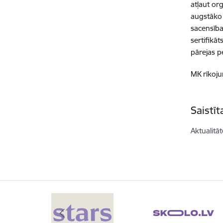
atļaut or
augstāko l
sacensība
sertifikā
pārejas p
MK rīkoj
Saistī
Aktualitāt