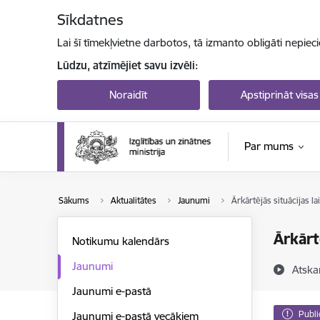
Pāriet uz lapas saturu
Sīkdatnes
Lai šī tīmekļvietne darbotos, tā izmanto obligāti nepiec
Lūdzu, atzīmējiet savu izvēli:
Noraidīt
Apstiprināt visas
Par mums
Sākums
Aktualitātes
Jaunumi
Ārkārtējās situācijas l
Ārkārt
Notikumu kalendārs
Jaunumi
Atska
Jaunumi e-pastā
Publi
Jaunumi e-pastā vecākiem