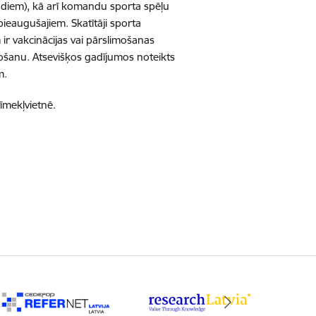
diem), kā arī
komandu sporta spēļu
 pieaugušajiem. Skatītāji sporta
ir vakcinācijas vai pārslimošanas
košanu. Atsevišķos gadījumos noteikts
m.
īmekļvietnē.