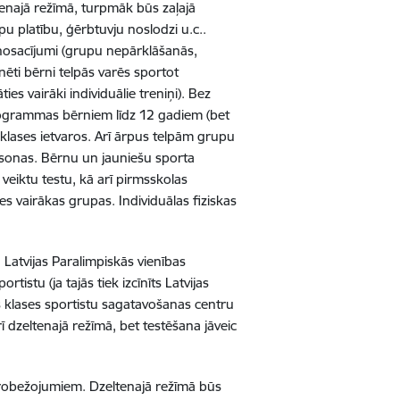
ltenajā režīmā, turpmāk būs zaļajā
pu platību, ģērbtuvju noslodzi u.c..
as nosacījumi (grupu nepārklāšanās,
nēti bērni telpās varēs sportot
ies vairāki individuālie treniņi). Bez
ogrammas bērniem līdz 12 gadiem (bet
 klases ietvaros. Arī ārpus telpām grupu
rsonas. Bērnu un jauniešu sporta
 veiktu testu, kā arī pirmsskolas
ies vairākas grupas. Individuālas fiziskas
n Latvijas Paralimpiskās vienības
stu (ja tajās tiek izcīnīts Latvijas
s klases sportistu sagatavošanas centru
rī dzeltenajā režīmā, bet testēšana jāveic
ierobežojumiem. Dzeltenajā režīmā būs