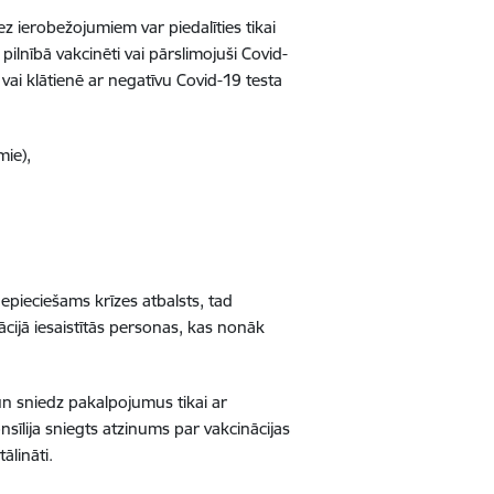
ez ierobežojumiem var piedalīties tikai
 pilnībā vakcinēti vai pārslimojuši Covid-
 vai klātienē ar negatīvu Covid-19 testa
mie),
nepieciešams krīzes atbalsts, tad
zācijā iesaistītās personas, kas nonāk
un sniedz pakalpojumus tikai ar
nsīlija sniegts atzinums par vakcinācijas
tālināti.