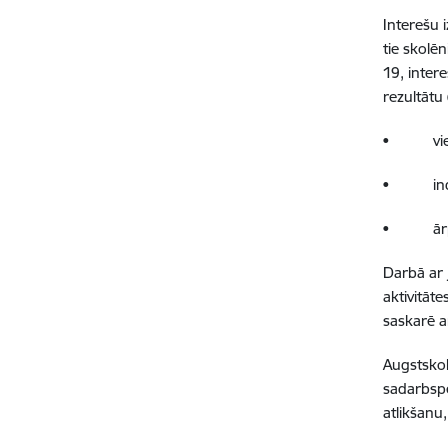
Interešu 
tie skolēn
19, inter
rezultātu
• vienas 
• individ
• ārpus 
Darbā ar 
aktivitāt
saskarē a
Augstskol
sadarbspē
atlikšanu,