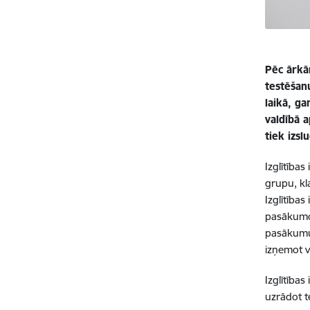
Pēc ārkār
testēšan
laikā, g
valdībā a
tiek izs
Izglītība
grupu, kla
Izglītība
pasākumos
pasākumus
izņemot v
Izglītība
uzrādot te