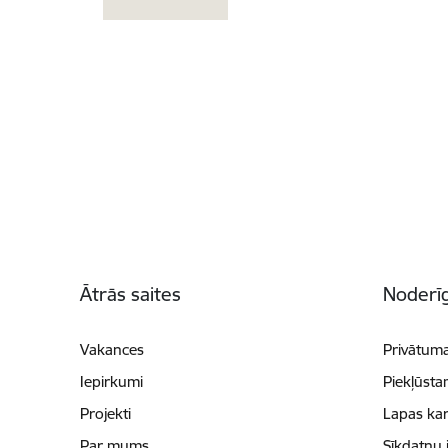
Kājene
Ātrās saites
Noderīg
Vakances
Privātuma
Iepirkumi
Piekļūsta
Projekti
Lapas kar
Par mums
Sīkdatņu 