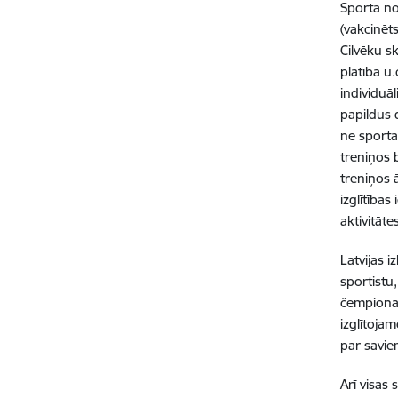
Sportā no
(vakcinēt
Cilvēku sk
platība u
individuāl
papildus
ne sporta
treniņos 
treniņos ā
izglītības
aktivitāt
Latvijas i
sportistu
čempiona 
izglītojam
par savie
Arī visas