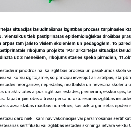
tējās situācijas izsludināšanas izglītības process turpināsies k
u. Vienlaikus tiek pastiprinātas epidemioloģiskās drošības pra
an ārpus tām jālieto visiem skolēniem un pedagogiem. To pared
pstiprinātais rīkojuma projekts “
Par ārkārtējās situācijas izslud
ludināta uz 3 mēnešiem, rīkojums stāsies spēkā pirmdien, 11.ok
s iestādei ir jānodrošina, ka izglītības procesā un pasākumos skolā 
šu vai kursu izglītojamie, šo principu ievērojot arī ārtelpās, starpbr
s iestādes neorganizē, nepiedalās, neatbalsta un neveicina skolēnu
 un aktivitātēs ārpus izglītības iestādes, piemēram, ekskursijas, 
. Tāpat ir jāierobežo trešo personu uzturēšanās izglītības iestāde
alsts aizsardzības mācības nometnes, kas tiek organizētas epidemi
s iestāžu darbinieki, kam nav vakcinācijas vai pārslimošanas sertifik
stēšanas sertifikātu vai izglītības iestādes skrīninga ietvarā veiktu 