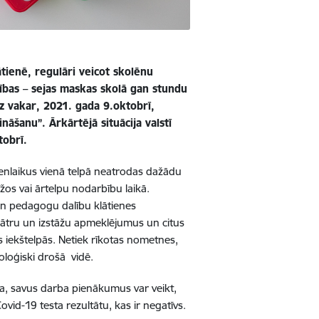
lātienē, regulāri veicot skolēnu
sības – sejas maskas skolā gan stundu
z vakar, 2021. gada 9.oktobrī,
ināšanu”. Ārkārtējā situācija valstī
tobrī.
vienlaikus vienā telpā neatrodas
dažādu
īžos vai ārtelpu nodarbību laikā.
 un pedagogu dalību klātienes
teātru un izstāžu apmeklējumus un citus
s iekštelpās. Netiek rīkotas nometnes,
oloģiski drošā vidē.
āta, savus darba pienākumus var veikt,
Covid-19 testa rezultātu, kas ir negatīvs.