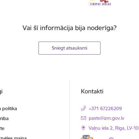
Vai šī informācija bija noderīga?
Sniegt atsauksmi
i
Kontakti
 politika
+371 67226209
E-pasts:
pasts@izm.gov.lv
mība
Vaļņu iela 2, Rīga, LV-10
te
izvēles maiņa