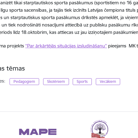
ganizēt tikai starptautiskos sporta pasākumus (sportistiem no 16 ga
īgu sporta sacensības, ja tajās tiek izcīnīts Latvijas čempiona tituls
s un starptautiskus sporta pasākumus drīkstēs apmeklēt, ja viņiem 
ts un tiek nodrošināti nosacījumi attiecībā uz publisku pasākumu rī
eriods līdz 18.oktobrim, kas attiecas uz jau izziņotajiem pasākumie
uma projekts
“
Par ārkārtējās situācijas izsludināšanu”
pieejams MK t
tas tēmas
es:
Pedagogiem
Skolēniem
Sports
Vecākiem