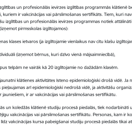
izglītības un profesionālās ievirzes izglītības programmās klātienē b
i, kuriem ir vakcinācijas vai pārslimošanas sertifikāts. Tiem, kuri nav
ešu izglītības un profesionālās ievirzes programmas notiek attālināti
 (izņemot pirmsskolas izglītojamos):
klases ietvaros (ja izglītojamie vienlaikus nav citu klašu izglītoja
uāli (izņemot bērnus, kuri dzīvo vienā mājsaimniecībā),
telpām ne vairāk kā 20 izglītojamie no dažādām klasēm.
jaunatni klātienes aktivitātes īsteno epidemioloģiski drošā vidē. Ja 
es pieļaujamas arī epidemioloģiski nedrošā vidē, ja aktivitāšu organi
r jauniešiem, ir ar vakcinācijas vai pārslimošanas sertifikātu.
ās un koledžās klātienē studiju procesā piedalās, tiek nodarbināti 
jīgu vakcinācijas vai pārslimošanas sertifikātu. Personas, kam ir ko
 līdz vakcinācijas kursa pabeigšanai studiju procesā piedalās tikai at