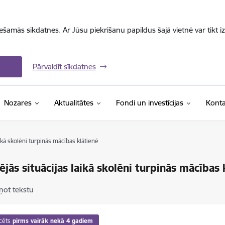
iešamās sīkdatnes. Ar Jūsu piekrišanu papildus šajā vietnē var tikt i
Pārvaldīt sīkdatnes
Nozares
Aktualitātes
Fondi un investīcijas
Konta
aikā skolēni turpinās mācības klātienē
ējās situācijas laikā skolēni turpinās mācības 
ņot tekstu
cēts
pirms vairāk nekā 4 gadiem