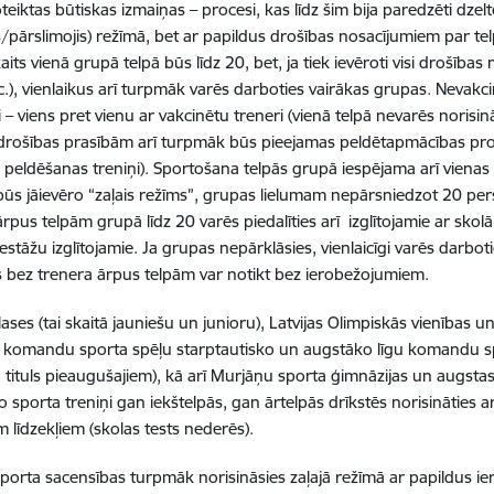
teiktas būtiskas izmaiņas – procesi, kas līdz šim bija paredzēti dze
s/pārslimojis) režīmā, bet ar papildus drošības nosacījumiem par tel
aits vienā grupā telpā būs līdz 20, bet, ja tiek ievēroti visi drošīb
.c.), vienlaikus arī turpmāk varēs darboties vairākas grupas. Nevakci
i – viens pret vienu ar vakcinētu treneri (vienā telpā nevarēs norisināt
 drošības prasībām arī turpmāk būs pieejamas peldētapmācības pr
 peldēšanas treniņi). Sportošana telpās grupā iespējama arī vienas
būs jāievēro “zaļais režīms”, grupas lielumam nepārsniedzot 20 pe
rpus telpām grupā līdz 20 varēs piedalīties arī izglītojamie ar skolā
 iestāžu izglītojamie. Ja grupas nepārklāsies, vienlaicīgi varēs darbot
es bez trenera ārpus telpām var notikt bez ierobežojumiem.
zlases (tai skaitā jauniešu un junioru), Latvijas Olimpiskās vienības u
, komandu sporta spēļu starptautisko un augstāko līgu komandu sporti
tituls pieaugušajiem), kā arī Murjāņu sporta ģimnāzijas un augsta
o sporta treniņi gan iekštelpās, gan ārtelpās drīkstēs norisināties a
m līdzekļiem (skolas tests nederēs).
 sporta sacensības turpmāk norisināsies zaļajā režīmā ar papildus 