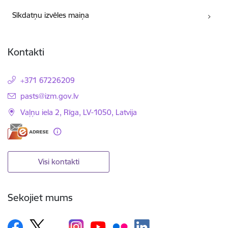
Sīkdatņu izvēles maiņa
Kontakti
+371 67226209
E-pasts:
pasts@izm.gov.lv
Vaļņu iela 2, Rīga, LV-1050, Latvija
Visi kontakti
Sekojiet mums