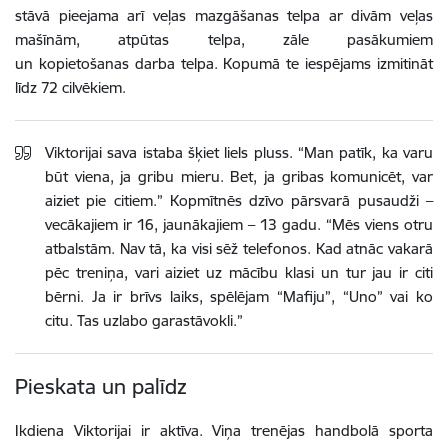
stāvā pieejama arī veļas mazgāšanas telpa ar divām veļas
mašīnām, atpūtas telpa, zāle pasākumiem
un kopietošanas darba telpa. Kopumā te iespējams izmitināt
līdz 72 cilvēkiem.
Viktorijai sava istaba šķiet liels pluss. “Man patīk, ka varu
būt viena, ja gribu mieru. Bet, ja gribas komunicēt, var
aiziet pie citiem.” Kopmītnēs dzīvo pārsvarā pusaudži –
vecākajiem ir 16, jaunākajiem – 13 gadu. “Mēs viens otru
atbalstām. Nav tā, ka visi sēž telefonos. Kad atnāc vakarā
pēc treniņa, vari aiziet uz mācību klasi un tur jau ir citi
bērni. Ja ir brīvs laiks, spēlējam “Mafiju”, “Uno” vai ko
citu. Tas uzlabo garastāvokli.”
Pieskata un palīdz
Ikdiena Viktorijai ir aktīva. Viņa trenējas handbolā sporta