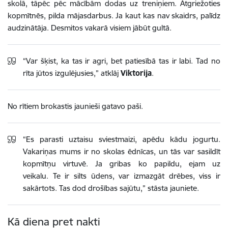
skolā, tāpēc pēc mācībām dodas uz treniņiem. Atgriežoties
kopmītnēs, pilda mājasdarbus. Ja kaut kas nav skaidrs, palīdz
audzinātāja. Desmitos vakarā visiem jābūt gultā.
“Var šķist, ka tas ir agri, bet patiesībā tas ir labi. Tad no
rīta jūtos izgulējusies,” atklāj
Viktorija
.
No rītiem brokastis jaunieši gatavo paši.
“Es parasti uztaisu sviestmaizi, apēdu kādu jogurtu.
Vakariņas mums ir no skolas ēdnīcas, un tās var sasildīt
kopmītņu virtuvē. Ja gribas ko papildu, ejam uz
veikalu. Te ir silts ūdens, var izmazgāt drēbes, viss ir
sakārtots. Tas dod drošības sajūtu,” stāsta jauniete.
Kā diena pret nakti