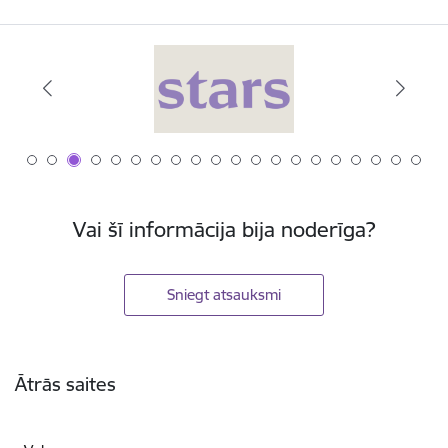
Vai šī informācija bija noderīga?
Sniegt atsauksmi
Kājene
Ātrās saites