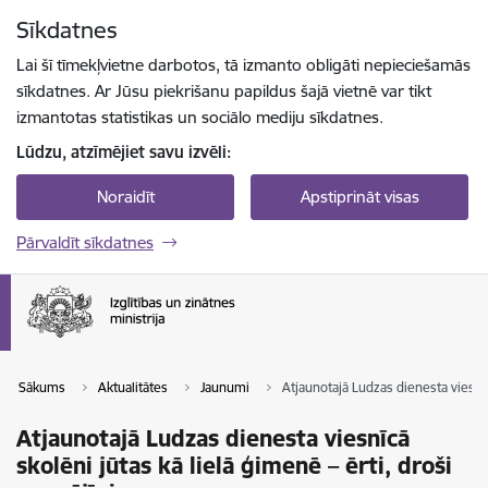
Pāriet uz lapas saturu
Sīkdatnes
Spied
lai meklētu
Enter
Lai šī tīmekļvietne darbotos, tā izmanto obligāti nepieciešamās
sīkdatnes. Ar Jūsu piekrišanu papildus šajā vietnē var tikt
izmantotas statistikas un sociālo mediju sīkdatnes.
Lūdzu, atzīmējiet savu izvēli:
Noraidīt
Apstiprināt visas
Pārvaldīt sīkdatnes
Sākums
Aktualitātes
Jaunumi
Atjaunotajā Ludzas dienesta viesnīc
Atjaunotajā Ludzas dienesta viesnīcā
skolēni jūtas kā lielā ģimenē – ērti, droši