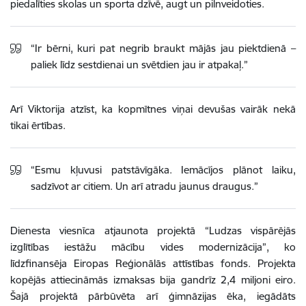
piedalīties skolas un sporta dzīvē, augt un pilnveidoties.
“Ir bērni, kuri pat negrib braukt mājās jau piektdienā –
paliek līdz sestdienai un svētdien jau ir atpakaļ.”
Arī Viktorija atzīst, ka kopmītnes viņai devušas vairāk nekā
tikai ērtības.
“Esmu kļuvusi patstāvīgāka. Iemācījos plānot laiku,
sadzīvot ar citiem. Un arī atradu jaunus draugus.”
Dienesta viesnīca atjaunota projektā “Ludzas vispārējās
izglītības iestāžu mācību vides modernizācija”, ko
līdzfinansēja Eiropas Reģionālās attīstības fonds. Projekta
kopējās attiecināmās izmaksas bija gandrīz 2,4 miljoni eiro.
Šajā projektā pārbūvēta arī ģimnāzijas ēka, iegādāts