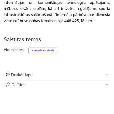
informācijas un komunikācijas tehnoloģiju aprīkojums,
mēbeles divām skolām, kā arī ir veikts ieguldījums sporta
infrastruktūras sakārtošanā. “Internāta pārbūve par dienesta
viesnīcu” būvniecības izmaksas bija 448 425,18 eiro.
Saistītas tēmas
Aktualitātes:
Pieredzes stāsti
Drukāt lapu
Dalīties