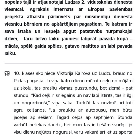
nopelns tajā ir atjaunotajai Ludzas 2. vidusskolas dienesta
viesnīcai. Agrākais internāts ar Eiropas Savienības
projekta atbalstu pārbūvēts par mūsdienīgu dienesta
viesnīcu bērniem no apkārtējiem pagastiem. Te katram ir
sava istaba un iespēja apgūt patstāvību turpmākajai
dzīvei, taču brīvo laiku jaunieši labprāt pavada kopā –
mācās, spēlē galda spēles, gatavo maltītes un labi pavada
laiku.
10. klases skolniece Viktorija Kairova uz Ludzu brauc no
Pildas pagasta. Ja viņa katru dienu mērotu ceļu no mājām
uz skolu, tas prasītu vismaz pusstundu, bet ziemā - pat
stundu. “Kad ceļš ir sniegains un nav labi iztīrīts, tas ir ilgi
un nogurdinoši,” viņa saka. Turklāt tas nozīmē arī ļoti
agru celšanos. “Ja brauktu ar autobusu, man būtu
jāceļas ap sešiem. Tagad ceļos ap septiņiem. Stunda
varbūt neliekas daudz, bet man tas ir tiešām svarīgi, jo
visu dienu nejūtos nogurusi, varu vakarā arī iet uz sporta