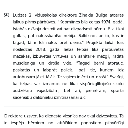
Ludzas 2. vidusskolas direktore Zinaīda Buliga atceras
laikus pirms pārbūves. “Kopmītnes bija celtas 1974. gadā.
Istabās dzīvoja desmit vai pat divpadsmit bērnu. Bija tikai
gultas, pat naktsskapīšu nebija. Salīdzinot ar to, kas ir
tagad, tā ir kā nakts pret dienu.” Projekta laikā, kas
noslēdzās 2018. gadā, lielās telpas tika pārbūvētas
mazākās, izbūvētas virtuves un sanitārie mezgli, radīta
mūsdienīga un droša vide. “Tagad bērni atbrauc,
paskatās un labprāt paliek. Īpaši tie, kuriem līdz
autobusam jāiet tālāk. Te viņiem ir ērti un droši.” Svarīgi,
ka telpas var izmantot ne tikai vispārizglītojošo skolu
audzēkņu vajadzībām, bet arī, piemēram, sporta
sacensību dalībnieku izmitināšanai u.c.
Direktore uzsver, ka dienesta viesnīca nav tikai dzīvesvieta. Tā
ir iespēja bērniem no attālākiem pagastiem pilnvērtīgi