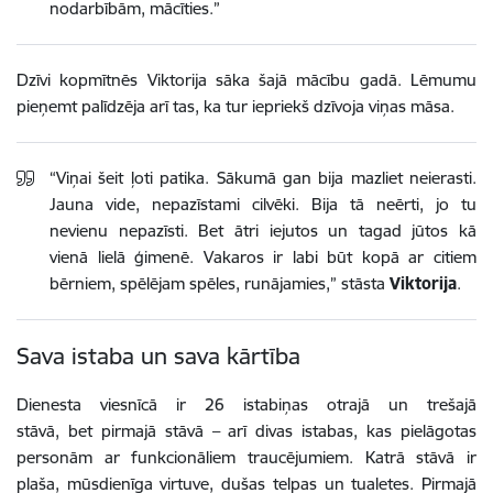
nodarbībām, mācīties.”
Dzīvi kopmītnēs Viktorija sāka šajā mācību gadā. Lēmumu
pieņemt palīdzēja arī tas, ka tur iepriekš dzīvoja viņas māsa.
“Viņai šeit ļoti patika. Sākumā gan bija mazliet neierasti.
Jauna vide, nepazīstami cilvēki. Bija tā neērti, jo tu
nevienu nepazīsti. Bet ātri iejutos un tagad jūtos kā
vienā lielā ģimenē. Vakaros ir labi būt kopā ar citiem
bērniem, spēlējam spēles, runājamies,” stāsta
Viktorija
.
Sava istaba un sava kārtība
Dienesta viesnīcā ir 26 istabiņas otrajā un trešajā
stāvā, bet pirmajā stāvā – arī divas istabas, kas pielāgotas
personām ar funkcionāliem traucējumiem. Katrā stāvā ir
plaša, mūsdienīga virtuve, dušas telpas un tualetes. Pirmajā