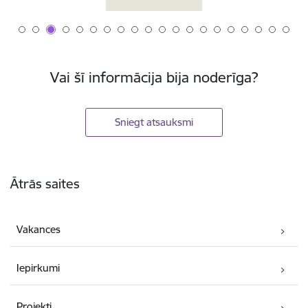
Vai šī informācija bija noderīga?
Sniegt atsauksmi
Kājene
Ātrās saites
Vakances
Iepirkumi
Projekti