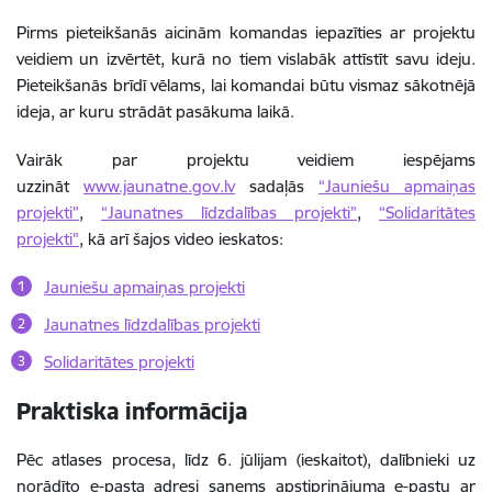
Pirms pieteikšanās aicinām komandas iepazīties ar projektu
veidiem un izvērtēt, kurā no tiem vislabāk attīstīt savu ideju.
Pieteikšanās brīdī vēlams, lai komandai būtu vismaz sākotnējā
ideja, ar kuru strādāt pasākuma laikā.
Vairāk par projektu veidiem iespējams
uzzināt
www.jaunatne.gov.lv
sadaļās
“Jauniešu apmaiņas
projekti”
,
“Jaunatnes līdzdalības projekti”
,
“Solidaritātes
projekti"
, kā arī šajos video ieskatos:
Jauniešu apmaiņas projekti
Jaunatnes līdzdalības projekti
Solidaritātes projekti
Praktiska informācija
Pēc atlases procesa, līdz 6. jūlijam (ieskaitot), dalībnieki uz
norādīto e-pasta adresi saņems apstiprinājuma e-pastu ar