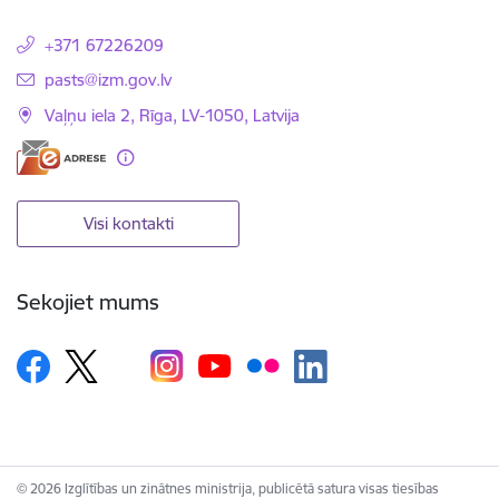
+371 67226209
E-pasts:
pasts@izm.gov.lv
Vaļņu iela 2, Rīga, LV-1050, Latvija
Visi kontakti
Sekojiet mums
© 2026 Izglītības un zinātnes ministrija, publicētā satura visas tiesības