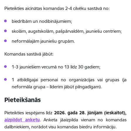
Pieteikties aicinātas komandas 2-4 cilvēku sastāvā no:
biedrībām un nodibinājumiem;
skolām, augstskolām, pašpārvaldēm, jauniešu centriem;
neformālajām jauniešu grupām.
Komandas sastāvā jābūt:
1-3 jauniešiem vecumā no 13 līdz 30 gadiem;
1 atbildīgajai personai no organizācijas vai grupas (ja
neformāla grupa – līderim jābūt pilngadīgam).
Pieteikšanās
Pieteikties iespējams līdz
2026. gada 28. jūnijam (ieskaitot),
aizpildot anketu
. Anketa jāaizpilda vienam no komandas
dalībniekiem, norādot visu komandas biedru informāciju.