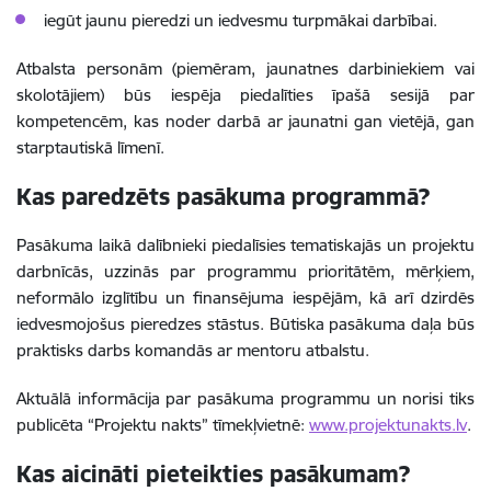
iegūt jaunu pieredzi un iedvesmu turpmākai darbībai.
Atbalsta personām (piemēram, jaunatnes darbiniekiem vai
skolotājiem) būs iespēja piedalīties īpašā sesijā par
kompetencēm, kas noder darbā ar jaunatni gan vietējā, gan
starptautiskā līmenī.
Kas paredzēts pasākuma programmā?
Pasākuma laikā dalībnieki piedalīsies tematiskajās un projektu
darbnīcās, uzzinās par programmu prioritātēm, mērķiem,
neformālo izglītību un finansējuma iespējām, kā arī dzirdēs
iedvesmojošus pieredzes stāstus. Būtiska pasākuma daļa būs
praktisks darbs komandās ar mentoru atbalstu.
Aktuālā informācija par pasākuma programmu un norisi tiks
publicēta “Projektu nakts” tīmekļvietnē:
www.projektunakts.lv
.
Kas aicināti pieteikties pasākumam?