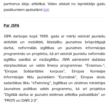
partnerus ideju attīstībai. Video atskati no iepriekšējo gadu
pasākumiem apskatāmi
šeit
.
Par JSPA
JSPA darbojas kopš 1999. gada ar mērķi veicināt jauniešu
aktivitāti un mobilitāti, līdzdalību jaunatnes brīvprātīgajā
darbā, neformālās izglītības un jaunatnes informācijas
programmās un projektos, kā arī veicināt jauniešu neformālo
izglītību saistībā ar mūžizglītību. JSPA administrē dažādas
starptautiskas un valsts līmeņa programmas: “Erasmus+”;
“Eiropas Solidaritātes korpuss”, Eiropas Komisijas
informācijas tīklu jauniešiem “Eurodesk”, Eiropas skolu
sadarbības tīklu “eTwinning”, Izglītības un zinātnes ministrijas
Jaunatnes politikas valsts programmu, kā arī projektus
“Digitālā darba ar jaunatni sistēmas attīstība pašvaldībās” un
“PROTI un DARI 2.0”.