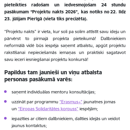
pieteikties radošam un iedvesmojošam 24 stundu
pasākumam “Projektu nakts 2026”, kas notiks no 22. līdz
23. jūlijam Pierīgā (vieta tiks precizēta).
“Projektu nakts” ir vieta, kur soli pa solim attīstīt savu ideju un
pārvērst to pirmajā projekta pieteikumā! Dalībniekiem
neformālā vidē būs iespēja saņemt atbalstu, apgūt projektu
rakstīšanai nepieciešamās iemaņas un praktiski sagatavot
savu ieceri iesniegšanai projektu konkursā!
Papildus tam jaunieši un viņu atbalsta
personas pasākumā varēs:
saņemt individuālas mentoru konsultācijas;
uzzināt par programmu
“Erasmus+”
jaunatnes jomas
un
“Eiropas Solidaritātes korpuss”
iespējām;
iepazīties ar citiem dalībniekiem, dalīties idejās un veidot
jaunus kontaktus;