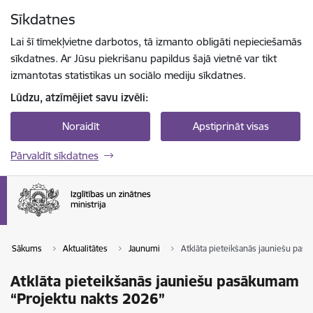
Pāriet uz lapas saturu
Sīkdatnes
Spied
lai meklētu
Enter
Lai šī tīmekļvietne darbotos, tā izmanto obligāti nepieciešamās
sīkdatnes. Ar Jūsu piekrišanu papildus šajā vietnē var tikt
izmantotas statistikas un sociālo mediju sīkdatnes.
Lūdzu, atzīmējiet savu izvēli:
Noraidīt
Apstiprināt visas
Pārvaldīt sīkdatnes
Sākums
Aktualitātes
Jaunumi
Atklāta pieteikšanās jauniešu pas
Atklāta pieteikšanās jauniešu pasākumam
“Projektu nakts 2026”