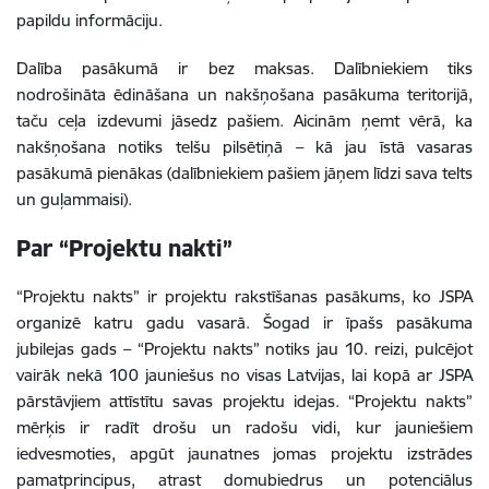
papildu informāciju.
Dalība pasākumā ir bez maksas. Dalībniekiem tiks
nodrošināta ēdināšana un nakšņošana pasākuma teritorijā,
taču ceļa izdevumi jāsedz pašiem. Aicinām ņemt vērā, ka
nakšņošana notiks telšu pilsētiņā – kā jau īstā vasaras
pasākumā pienākas (dalībniekiem pašiem jāņem līdzi sava telts
un guļammaisi).
Par “Projektu nakti”
“Projektu nakts” ir projektu rakstīšanas pasākums, ko JSPA
organizē katru gadu vasarā. Šogad ir īpašs pasākuma
jubilejas gads – “Projektu nakts” notiks jau 10. reizi, pulcējot
vairāk nekā 100 jauniešus no visas Latvijas, lai kopā ar JSPA
pārstāvjiem attīstītu savas projektu idejas. “Projektu nakts”
mērķis ir radīt drošu un radošu vidi, kur jauniešiem
iedvesmoties, apgūt jaunatnes jomas projektu izstrādes
pamatprincipus, atrast domubiedrus un potenciālus