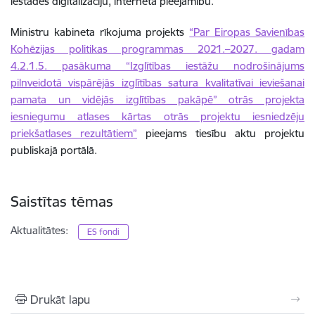
iestādes digitalizāciju, interneta pieejamību.
Ministru kabineta rīkojuma projekts
“Par Eiropas Savienības
Kohēzijas politikas programmas 2021.–2027. gadam
4.2.1.5. pasākuma “Izglītības iestāžu nodrošinājums
pilnveidotā vispārējās izglītības satura kvalitatīvai ieviešanai
pamata un vidējās izglītības pakāpē” otrās projekta
iesniegumu atlases kārtas otrās projektu iesniedzēju
priekšatlases rezultātiem”
pieejams tiesību aktu projektu
publiskajā
portālā.
Saistītas tēmas
Aktualitātes:
ES fondi
Drukāt lapu