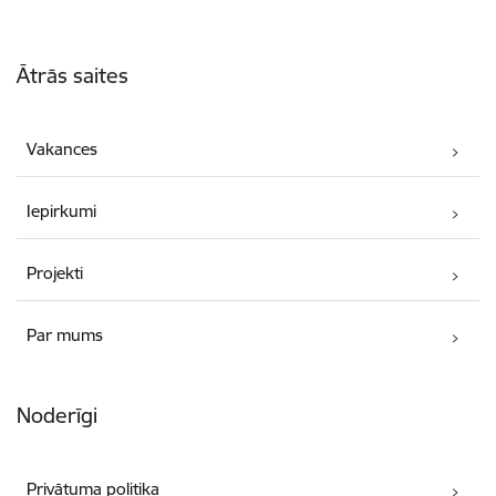
Kājene
Ātrās saites
Vakances
Iepirkumi
Projekti
Par mums
Noderīgi
Privātuma politika