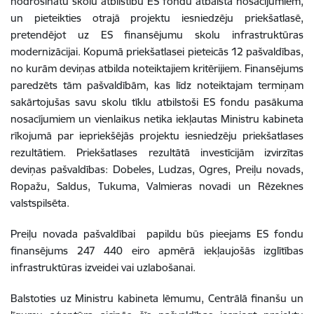
nodrošinātu skolu atbilstību ES fondu atbalsta nosacījumiem,
un pieteikties otrajā projektu iesniedzēju priekšatlasē,
pretendējot uz ES finansējumu skolu infrastruktūras
modernizācijai. Kopumā priekšatlasei pieteicās 12 pašvaldības,
no kurām deviņas atbilda noteiktajiem kritērijiem. Finansējums
paredzēts tām pašvaldībām, kas līdz noteiktajam termiņam
sakārtojušas savu skolu tīklu atbilstoši ES fondu pasākuma
nosacījumiem un vienlaikus netika iekļautas Ministru kabineta
rīkojumā par iepriekšējās projektu iesniedzēju priekšatlases
rezultātiem. Priekšatlases rezultātā investīcijām izvirzītas
deviņas pašvaldības: Dobeles, Ludzas, Ogres, Preiļu novads,
Ropažu, Saldus, Tukuma, Valmieras novadi un Rēzeknes
valstspilsēta.
Preiļu novada pašvaldībai papildu būs pieejams ES fondu
finansējums 247 440 eiro apmērā
iekļaujošās izglītības
infrastruktūras izveidei vai uzlabošanai
.
Balstoties uz Ministru kabineta lēmumu, Centrālā finanšu un