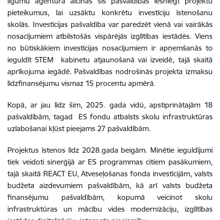
līgumu aģentūra aicinās šīs pašvaldības iesniegt projektu
pieteikumus, lai uzsāktu konkrētu investīciju īstenošanu
skolās. Investīcijas pašvaldība var paredzēt vienā vai vairākās
nosacījumiem atbilstošās vispārējās izglītības iestādēs. Viens
no būtiskākiem investīcijas nosacījumiem ir apņemšanās to
ieguldīt STEM kabinetu atjaunošanā vai izveidē, tajā skaitā
aprīkojuma iegādē. Pašvaldības nodrošinās projekta izmaksu
līdzfinansējumu vismaz 15 procentu apmērā.
Kopā, ar jau līdz šim, 2025. gada vidū, apstiprinātajām 18
pašvaldībām, tagad ES fondu atbalsts skolu infrastruktūras
uzlabošanai kļūst pieejams 27 pašvaldībām.
Projektus īstenos līdz 2028.gada beigām. Minētie ieguldījumi
tiek veidoti sinerģijā ar ES programmas citiem pasākumiem,
tajā skaitā REACT EU, Atveseļošanas fonda investīcijām, valsts
budžeta aizdevumiem pašvaldībām, kā arī valsts budžeta
finansējumu pašvaldībām, kopumā veicinot skolu
infrastruktūras un mācību vides modernizāciju, izglītības