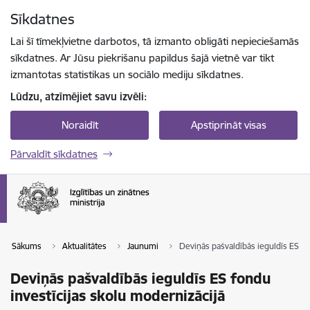
Pāriet uz lapas saturu
Sīkdatnes
Spied
lai meklētu
Enter
Lai šī tīmekļvietne darbotos, tā izmanto obligāti nepieciešamās
sīkdatnes. Ar Jūsu piekrišanu papildus šajā vietnē var tikt
izmantotas statistikas un sociālo mediju sīkdatnes.
Lūdzu, atzīmējiet savu izvēli:
Noraidīt
Apstiprināt visas
Pārvaldīt sīkdatnes
Sākums
Aktualitātes
Jaunumi
Deviņās pašvaldībās ieguldīs ES fo
Deviņās pašvaldībās ieguldīs ES fondu
investīcijas skolu modernizācijā