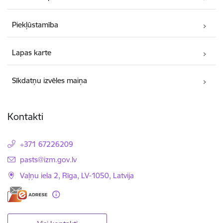
Piekļūstamība
Lapas karte
Sīkdatņu izvēles maiņa
Kontakti
+371 67226209
E-pasts:
pasts@izm.gov.lv
Vaļņu iela 2, Rīga, LV-1050, Latvija