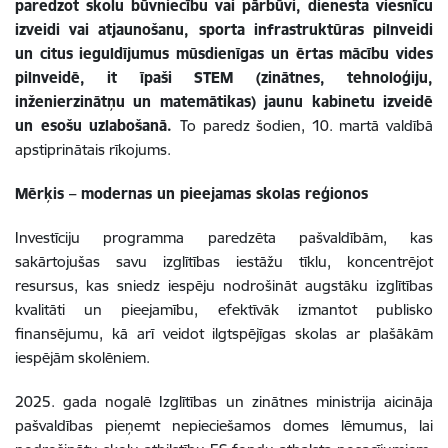
paredzot skolu būvniecību vai pārbūvi, dienesta viesnīcu
izveidi vai atjaunošanu, sporta infrastruktūras pilnveidi
un citus ieguldījumus mūsdienīgas un ērtas mācību vides
pilnveidē, it īpaši STEM (zinātnes, tehnoloģiju,
inženierzinātņu un matemātikas) jaunu kabinetu izveidē
un esošu uzlabošanā.
To paredz šodien, 10. martā valdībā
apstiprinātais rīkojums.
Mērķis – modernas un pieejamas skolas reģionos
Investīciju programma paredzēta pašvaldībām, kas
sakārtojušas savu izglītības iestāžu tīklu, koncentrējot
resursus, kas sniedz iespēju nodrošināt augstāku izglītības
kvalitāti un pieejamību, efektīvāk izmantot publisko
finansējumu, kā arī veidot ilgtspējīgas skolas ar plašākām
iespējām skolēniem.
2025. gada nogalē Izglītības un zinātnes ministrija aicināja
pašvaldības pieņemt nepieciešamos domes lēmumus, lai