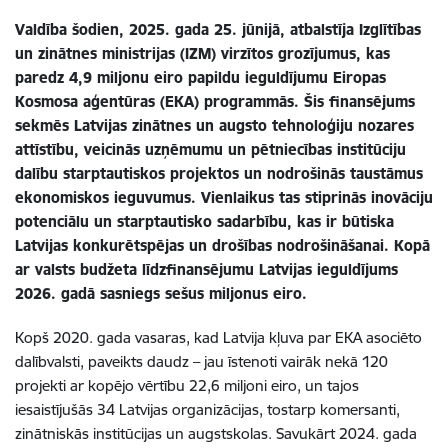
Valdība šodien, 2025. gada 25. jūnijā, atbalstīja Izglītības
un zinātnes ministrijas (IZM) virzītos grozījumus, kas
paredz 4,9 miljonu eiro papildu ieguldījumu Eiropas
Kosmosa aģentūras (EKA) programmās. Šis finansējums
sekmēs Latvijas zinātnes un augsto tehnoloģiju nozares
attīstību, veicinās uzņēmumu un pētniecības institūciju
dalību starptautiskos projektos un nodrošinās taustāmus
ekonomiskos ieguvumus. Vienlaikus tas stiprinās inovāciju
potenciālu un starptautisko sadarbību, kas ir būtiska
Latvijas konkurētspējas un drošības nodrošināšanai. Kopā
ar valsts budžeta līdzfinansējumu Latvijas ieguldījums
2026. gadā sasniegs sešus miljonus eiro.
Kopš 2020. gada vasaras, kad Latvija kļuva par EKA asociēto
dalībvalsti, paveikts daudz – jau īstenoti vairāk nekā 120
projekti ar kopējo vērtību 22,6 miljoni eiro, un tajos
iesaistījušās 34 Latvijas organizācijas, tostarp komersanti,
zinātniskās institūcijas un augstskolas. Savukārt 2024. gada