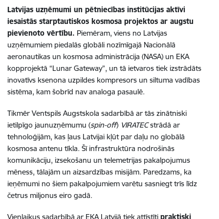
Latvijas uzņēmumi un pētniecības institūcijas aktīvi
iesaistās starptautiskos kosmosa projektos ar augstu
pievienoto vērtību.
Piemēram, viens no Latvijas
uzņēmumiem piedalās globāli nozīmīgajā Nacionālā
aeronautikas un kosmosa administrācija (NASA) un EKA
kopprojektā “Lunar Gateway”, un tā ietvaros tiek izstrādāts
inovatīvs ksenona uzpildes kompresors un siltuma vadības
sistēma, kam šobrīd nav analoga pasaulē.
Tikmēr Ventspils Augstskola sadarbībā ar tās zinātniski
ietilpīgo jaunuzņēmumu (
spin-off
)
VIRATEC
strādā ar
tehnoloģijām, kas ļaus Latvijai kļūt par daļu no globālā
kosmosa antenu tīkla. Šī infrastruktūra nodrošinās
komunikāciju, izsekošanu un telemetrijas pakalpojumus
mēness, tālajām un aizsardzības misijām. Paredzams, ka
ieņēmumi no šiem pakalpojumiem varētu sasniegt trīs līdz
četrus miljonus eiro gadā.
Vienlaikus sadarbībā ar EKA Latvijā tiek attīstīti
praktiski