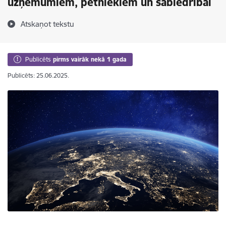
uzņēmumiem, pētniekiem un sabiedrībai
Atskaņot tekstu
Publicēts
pirms vairāk nekā 1 gada
Publicēts: 25.06.2025.