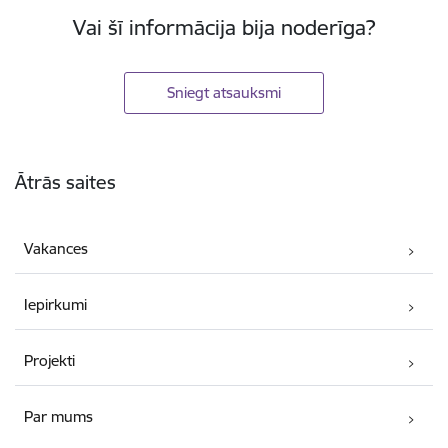
Vai šī informācija bija noderīga?
Sniegt atsauksmi
Kājene
Ātrās saites
Vakances
Iepirkumi
Projekti
Par mums