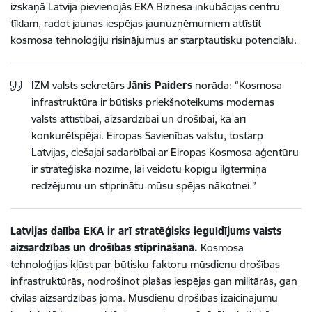
izskaņā Latvija pievienojās EKA Biznesa inkubācijas centru
tīklam, radot jaunas iespējas jaunuzņēmumiem attīstīt
kosmosa tehnoloģiju risinājumus ar starptautisku potenciālu.
IZM valsts sekretārs
Jānis Paiders
norāda: “Kosmosa
infrastruktūra ir būtisks priekšnoteikums modernas
valsts attīstībai, aizsardzībai un drošībai, kā arī
konkurētspējai. Eiropas Savienības valstu, tostarp
Latvijas, ciešajai sadarbībai ar Eiropas Kosmosa aģentūru
ir stratēģiska nozīme, lai veidotu kopīgu ilgtermiņa
redzējumu un stiprinātu mūsu spējas nākotnei.”
Latvijas dalība EKA ir arī stratēģisks ieguldījums valsts
aizsardzības un drošības stiprināšanā.
Kosmosa
tehnoloģijas kļūst par būtisku faktoru mūsdienu drošības
infrastruktūrās, nodrošinot plašas iespējas gan militārās, gan
civilās aizsardzības jomā. Mūsdienu drošības izaicinājumu