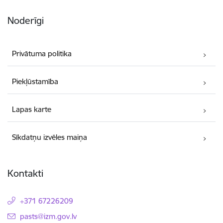
Noderīgi
Privātuma politika
Piekļūstamība
Lapas karte
Sīkdatņu izvēles maiņa
Kontakti
+371 67226209
E-pasts:
pasts@izm.gov.lv