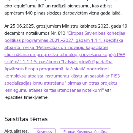
eiro ieguldījumu IKP un radījuši pienesumu, kas atbilst
apmēram 140 pilnas slodzes darbavietām viena gada laikā.
Ar 25.06.2025. grozījumiem Ministru kabineta 2023. gada 19.
decembra noteikumos Nr. 810
"Eiropas Savienības kohēzijas
politikas programmas 2021.–2027. gadam 1.1.1. specifiskā
atbalsta mērķa "Pētniecības un inovāciju kapacitātes
stiprināšana un progresīvu tehnoloģiju ieviešana kopējā P&A
sistēmā" 1.1.1.5. pasākuma "Latvijas pilnvērtīga dalība
Apvārsnis Eiropa programmā, tajā skaitā nodrošinot
kompleksu atbalsta instrumentu klāstu un sasaisti ar RIS3
specializācijas jomu attīstīšanu" pirmās un otrās projektu
iesniegumu atlases kārtas īstenošanas noteikumi"
var
iepazīties tīmekļvietnē.
Saistītas tēmas
Aktualitātes:
Kosmoss
Eiropas Kosmosa aģentūra