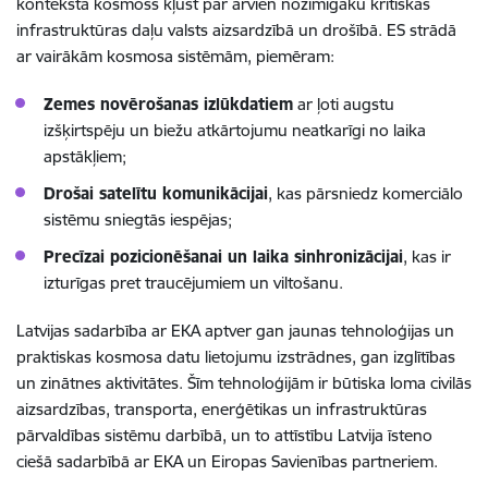
kontekstā kosmoss kļūst par arvien nozīmīgāku kritiskās
infrastruktūras daļu valsts aizsardzībā un drošībā. ES strādā
ar vairākām kosmosa sistēmām, piemēram:
Zemes novērošanas izlūkdatiem
ar ļoti augstu
izšķirtspēju un biežu atkārtojumu neatkarīgi no laika
apstākļiem;
Drošai satelītu komunikācijai
, kas pārsniedz komerciālo
sistēmu sniegtās iespējas;
Precīzai pozicionēšanai un laika sinhronizācijai
, kas ir
izturīgas pret traucējumiem un viltošanu.
Latvijas sadarbība ar EKA aptver gan jaunas tehnoloģijas un
praktiskas kosmosa datu lietojumu izstrādnes, gan izglītības
un zinātnes aktivitātes. Šīm tehnoloģijām ir būtiska loma civilās
aizsardzības, transporta, enerģētikas un infrastruktūras
pārvaldības sistēmu darbībā, un to attīstību Latvija īsteno
ciešā sadarbībā ar EKA un Eiropas Savienības partneriem.