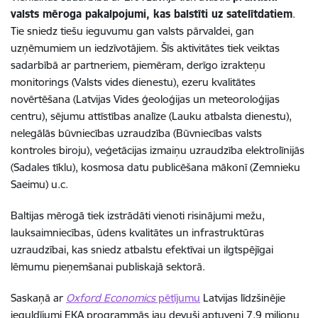
valsts mēroga pakalpojumi, kas balstīti uz satelītdatiem
.
Tie sniedz tiešu ieguvumu gan valsts pārvaldei, gan
uzņēmumiem un iedzīvotājiem. Šīs aktivitātes tiek veiktas
sadarbībā ar partneriem, piemēram, derīgo izrakteņu
monitorings (Valsts vides dienestu), ezeru kvalitātes
novērtēšana (Latvijas Vides ģeoloģijas un meteoroloģijas
centru), sējumu attīstības analīze (Lauku atbalsta dienestu),
nelegālās būvniecības uzraudzība (Būvniecības valsts
kontroles biroju), veģetācijas izmaiņu uzraudzība elektrolīnijās
(Sadales tīklu), kosmosa datu publicēšana mākonī (Zemnieku
Saeimu) u.c.
Baltijas mērogā tiek izstrādāti vienoti risinājumi mežu,
lauksaimniecības, ūdens kvalitātes un infrastruktūras
uzraudzībai, kas sniedz atbalstu efektīvai un ilgtspējīgai
lēmumu pieņemšanai publiskajā sektorā.
Saskaņā ar
Oxford Economics
pētījumu
Latvijas līdzšinējie
ieguldījumi EKA programmās jau devuši aptuveni 7,9 miljonu