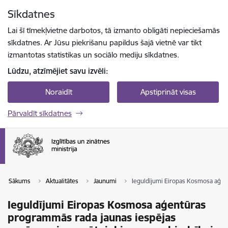
Pāriet uz lapas saturu
Sīkdatnes
Spied
lai meklētu
Enter
Lai šī tīmekļvietne darbotos, tā izmanto obligāti nepieciešamās
sīkdatnes. Ar Jūsu piekrišanu papildus šajā vietnē var tikt
izmantotas statistikas un sociālo mediju sīkdatnes.
Lūdzu, atzīmējiet savu izvēli:
Noraidīt
Apstiprināt visas
Pārvaldīt sīkdatnes
Sākums
Aktualitātes
Jaunumi
Ieguldījumi Eiropas Kosmosa aģe
Ieguldījumi Eiropas Kosmosa aģentūras
programmās rada jaunas iespējas