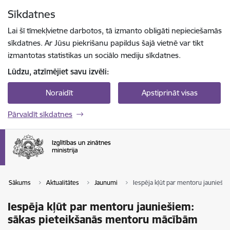
Pāriet uz lapas saturu
Sīkdatnes
Spied
lai meklētu
Enter
Lai šī tīmekļvietne darbotos, tā izmanto obligāti nepieciešamās
sīkdatnes. Ar Jūsu piekrišanu papildus šajā vietnē var tikt
izmantotas statistikas un sociālo mediju sīkdatnes.
Lūdzu, atzīmējiet savu izvēli:
Noraidīt
Apstiprināt visas
Pārvaldīt sīkdatnes
Sākums
Aktualitātes
Jaunumi
Iespēja kļūt par mentoru jaunieš
Iespēja kļūt par mentoru jauniešiem:
sākas pieteikšanās mentoru mācībām