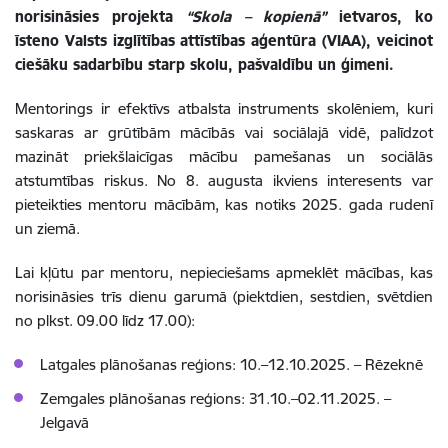
norisināsies projekta
“Skola – kopienā”
ietvaros, ko
īsteno Valsts izglītības attīstības aģentūra (VIAA), veicinot
ciešāku sadarbību starp skolu, pašvaldību un ģimeni.
Mentorings ir efektīvs atbalsta instruments skolēniem, kuri
saskaras ar grūtībām mācībās vai sociālajā vidē, palīdzot
mazināt priekšlaicīgas mācību pamešanas un sociālās
atstumtības riskus. No 8. augusta ikviens interesents var
pieteikties mentoru mācībām, kas notiks 2025. gada rudenī
un ziemā.
Lai kļūtu par mentoru, nepieciešams apmeklēt mācības, kas
norisināsies trīs dienu garumā (piektdien, sestdien, svētdien
no plkst. 09.00 līdz 17.00):
Latgales plānošanas reģions: 10.–12.10.2025. – Rēzeknē
Zemgales plānošanas reģions: 31.10.–02.11.2025. –
Jelgavā