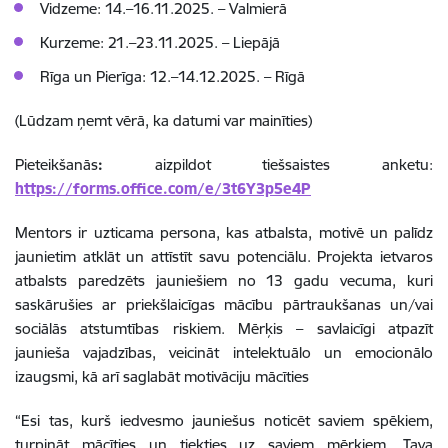
Vidzeme: 14.–16.11.2025. – Valmierā
Kurzeme: 21.–23.11.2025. – Liepājā
Rīga un Pierīga: 12.–14.12.2025. – Rīgā
(Lūdzam ņemt vērā, ka datumi var mainīties)
Pieteikšanās
:
aizpildot tiešsaistes anketu:
https://forms.office.com/e/3t6Y3p5e4P
Mentors ir uzticama persona, kas atbalsta, motivē un palīdz
jaunietim atklāt un attīstīt savu potenciālu. Projekta ietvaros
atbalsts paredzēts jauniešiem no 13 gadu vecuma, kuri
saskārušies ar priekšlaicīgas mācību pārtraukšanas un/vai
sociālās atstumtības riskiem.
Mērķis – savlaicīgi atpazīt
jaunieša vajadzības, veicināt intelektuālo un emocionālo
izaugsmi, kā arī saglabāt motivāciju mācīties
“Esi tas, kurš iedvesmo jauniešus noticēt saviem spēkiem,
turpināt mācīties un tiekties uz saviem mērķiem. Tava