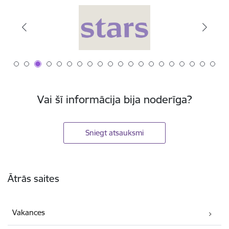
Vai šī informācija bija noderīga?
Sniegt atsauksmi
Kājene
Ātrās saites
Vakances