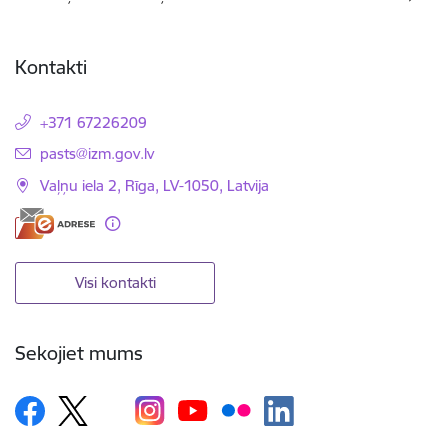
Kontakti
+371 67226209
E-pasts:
pasts@izm.gov.lv
Vaļņu iela 2, Rīga, LV-1050, Latvija
Visi kontakti
Sekojiet mums