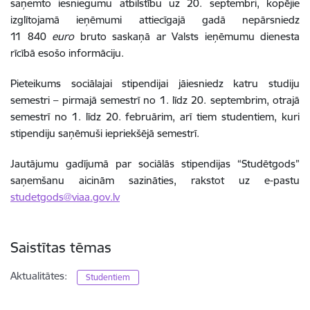
saņemto iesniegumu atbilstību uz 20. septembri, kopējie
izglītojamā ieņēmumi attiecīgajā gadā nepārsniedz
11 840
euro
bruto saskaņā ar Valsts ieņēmumu dienesta
rīcībā esošo informāciju.
Pieteikums sociālajai stipendijai jāiesniedz katru studiju
semestri – pirmajā semestrī no 1. līdz 20. septembrim, otrajā
semestrī no 1. līdz 20. februārim, arī tiem studentiem, kuri
stipendiju saņēmuši iepriekšējā semestrī.
Jautājumu gadījumā par sociālās stipendijas “Studētgods”
saņemšanu aicinām sazināties, rakstot uz e-pastu
studetgods@viaa.gov.lv
Saistītas tēmas
Aktualitātes:
Studentiem