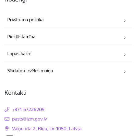
Privātuma politika
Piekļūstamība
Lapas karte
Sīkdatņu izvēles maiņa
Kontakti
+371 67226209
E-pasts:
pasts@izm.gov.lv
Vaļņu iela 2, Rīga, LV-1050, Latvija