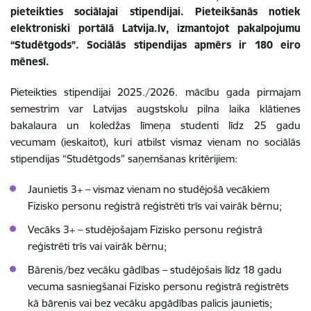
pieteikties sociālajai stipendijai. Pieteikšanās notiek
elektroniski portālā Latvija.lv, izmantojot pakalpojumu
“Studētgods”. Sociālās stipendijas apmērs ir 180 eiro
mēnesī.
Pieteikties stipendijai 2025./2026. mācību gada pirmajam
semestrim var Latvijas augstskolu pilna laika klātienes
bakalaura un koledžas līmeņa studenti līdz 25 gadu
vecumam (ieskaitot), kuri atbilst vismaz vienam no sociālās
stipendijas “Studētgods” saņemšanas kritērijiem:
Jaunietis 3+ – vismaz vienam no studējošā vecākiem
Fizisko personu reģistrā reģistrēti trīs vai vairāk bērnu;
Vecāks 3+ – studējošajam Fizisko personu reģistrā
reģistrēti trīs vai vairāk bērnu;
Bārenis/bez vecāku gādības – studējošais līdz 18 gadu
vecuma sasniegšanai Fizisko personu reģistrā reģistrēts
kā bārenis vai bez vecāku apgādības palicis jaunietis;