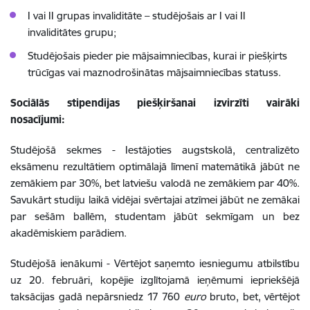
I vai II grupas invaliditāte – studējošais ar I vai II
invaliditātes grupu;
Studējošais pieder pie mājsaimniecības, kurai ir piešķirts
trūcīgas vai maznodrošinātas mājsaimniecības statuss.
Sociālās stipendijas piešķiršanai izvirzīti vairāki
nosacījumi:
Studējošā sekmes - Iestājoties augstskolā, centralizēto
eksāmenu rezultātiem optimālajā līmenī matemātikā jābūt ne
zemākiem par 30%, bet latviešu valodā ne zemākiem par 40%.
Savukārt studiju laikā vidējai svērtajai atzīmei jābūt ne zemākai
par sešām ballēm, studentam jābūt sekmīgam un bez
akadēmiskiem parādiem.
Studējošā ienākumi - Vērtējot saņemto iesniegumu atbilstību
uz 20. februāri, kopējie izglītojamā ieņēmumi iepriekšējā
taksācijas gadā nepārsniedz 17 760
euro
bruto, bet, vērtējot