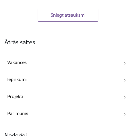
Sniegt atsauksmi
Kājene
Ātrās saites
Vakances
Iepirkumi
Projekti
Par mums
Noderīgi