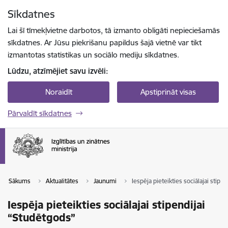
Pāriet uz lapas saturu
Sīkdatnes
Spied
lai meklētu
Enter
Lai šī tīmekļvietne darbotos, tā izmanto obligāti nepieciešamās
sīkdatnes. Ar Jūsu piekrišanu papildus šajā vietnē var tikt
izmantotas statistikas un sociālo mediju sīkdatnes.
Lūdzu, atzīmējiet savu izvēli:
Noraidīt
Apstiprināt visas
Pārvaldīt sīkdatnes
Sākums
Aktualitātes
Jaunumi
Iespēja pieteikties sociālajai stipe
Iespēja pieteikties sociālajai stipendijai
“Studētgods”