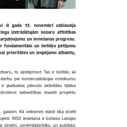
ki šī gada 13. novembrī uzklausīja
nga izstrādātajām nozaru attīstības
 starpziņojumu un ieviešanas progresu.
par fundamentālo un lietišķo pētījumu
ai prioritātes un iespējamo atbalstu,
aru, to apstiprinot. Tas ir būtiski, lai
u darbu pie komercializācijas noteikumu
ir jāatbalsta plānoto aktivitāšu tālāka
rošinot sabiedrības iesaisti projektu
 gadam. Kā veiksmes stāsti tika izcelti
ojekti. RIS3 ieviešana ir būtiska Latvijas
rp zinātni, uzņēmējdarbību un publisko