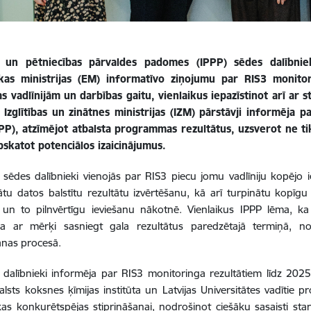
u un pētniecības pārvaldes padomes (IPPP) sēdes dalībnie
as ministrijas (EM) informatīvo ziņojumu par RIS3 monitori
as vadlīnijām un darbības gaitu, vienlaikus iepazīstinot arī ar
 Izglītības un zinātnes ministrijas (IZM) pārstāvji informēja 
PP), atzīmējot atbalsta programmas rezultātus, uzsverot ne tik
pskatot potenciālos izaicinājumus.
ēdes dalībnieki vienojās par RIS3 piecu jomu vadlīniju kopējo ietv
tu datos balstītu rezultātu izvērtēšanu, kā arī turpinātu kopīg
 un to pilnvērtīgu ieviešanu nākotnē. Vienlaikus IPPP lēma, ka 
na ar mērķi sasniegt gala rezultātus paredzētajā termiņā, nod
anas procesā.
alībnieki informēja par RIS3 monitoringa rezultātiem līdz 2025.
Valsts koksnes ķīmijas institūta un Latvijas Universitātes vadītie pr
s konkurētspējas stiprināšanai, nodrošinot ciešāku sasaisti sta