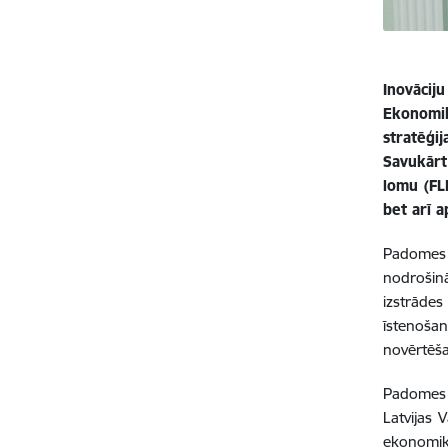
Inovācij
Ekonomik
stratēģij
Savukārt
lomu (FL
bet arī a
Padomes s
nodrošinā
izstrādes
īstenoša
novērtēš
Padomes d
Latvijas 
ekonomika