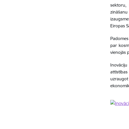
sektoru, 
zināšanu 
izaugsmei
Eiropas S
Padomes s
par kosmo
vienojās 
Inovācij
attīstība
uzraugot
ekonomika