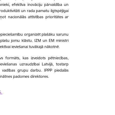
nieki, efektīva inovāciju pārvaldība un
oduktivitāti un rada pamatu ilgtspējīgai
ot nacionālās attīstības prioritātes ar
epieciešamību organizēt plašāku sarunu
ē plašu jomu klāstu.
IZM un EM ministri
ektīvai ieviešanai tuvākajā nākotnē.
vs formāts, kas izveidots pētniecības,
ieviešanas uzraudzībai Latvijā, tostarp
IS3 vadības grupu darbu. IPPP piedalās
s Zinātnes padomes direktores.