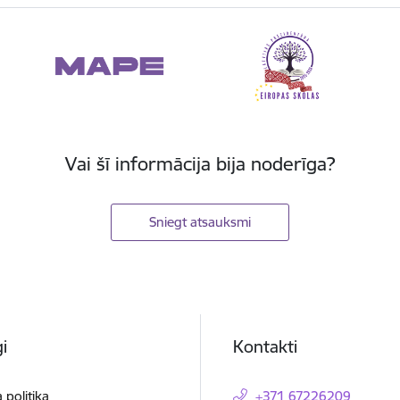
Vai šī informācija bija noderīga?
Sniegt atsauksmi
i
Kontakti
 politika
+371 67226209