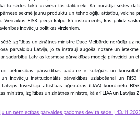
kā to sēdes laikā uzsvēra tās dalībnieki. Kā norādīja sēdes dalīb
pārnese sekmē jaunu produktu un tehnoloģiju attīstību, veicina pr
. Vienlaikus RIS3 pieeja kalpo kā instruments, kas palīdz saskaņ
avienības inovāciju politikas virzieniem.
ēdē izglītības un zinātnes ministre Dace Melbārde norādīja uz n
sa pārvaldību Latvijā, jo tā ir strauji augoša nozare un ietekm
par sadarbību Latvijas kosmosa pārvaldības modeļa pilnveidei un ef
u un pētniecības pārvaldības padome ir koleģiāls un konsultatī
s un inovāciju institucionālās pārvaldības uzlabošanai un RIS3 
 Latvijas Investīciju attīstības aģentūras (LIAA) koordinēto R
s ministrs, izglītības un zinātnes ministre, kā arī LIAA un Latvija