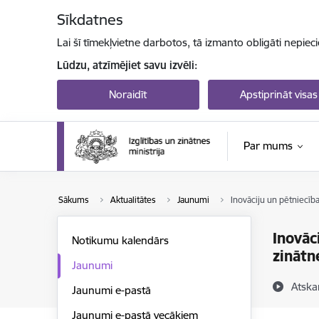
Pāriet uz lapas saturu
Sīkdatnes
Lai šī tīmekļvietne darbotos, tā izmanto obligāti nepiec
Lūdzu, atzīmējiet savu izvēli:
Noraidīt
Apstiprināt visas
Par mums
Sākums
Aktualitātes
Jaunumi
Inovāciju un pētniecīb
Inovāc
Notikumu kalendārs
zinātn
Jaunumi
Atska
Jaunumi e-pastā
Jaunumi e-pastā vecākiem