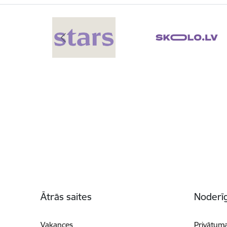
Kājene
Ātrās saites
Noderīg
Vakances
Privātuma