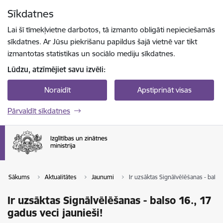
Pāriet uz lapas saturu
Sīkdatnes
Spied
lai meklētu
Enter
Lai šī tīmekļvietne darbotos, tā izmanto obligāti nepieciešamās
sīkdatnes. Ar Jūsu piekrišanu papildus šajā vietnē var tikt
izmantotas statistikas un sociālo mediju sīkdatnes.
Lūdzu, atzīmējiet savu izvēli:
Noraidīt
Apstiprināt visas
Pārvaldīt sīkdatnes
Sākums
Aktualitātes
Jaunumi
Ir uzsāktas Signālvēlēšanas - balso 
Ir uzsāktas Signālvēlēšanas - balso 16., 17
gadus veci jaunieši!