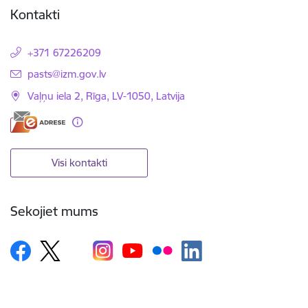
Kontakti
+371 67226209
E-pasts:
pasts@izm.gov.lv
Vaļņu iela 2, Rīga, LV-1050, Latvija
Visi kontakti
Sekojiet mums