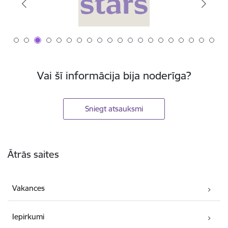
Vai šī informācija bija noderīga?
Sniegt atsauksmi
Kājene
Ātrās saites
Vakances
Iepirkumi