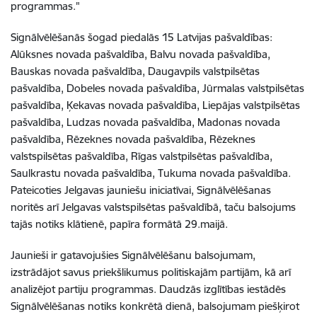
programmas."
Signālvēlēšanās šogad piedalās 15 Latvijas pašvaldības:
Alūksnes novada pašvaldība, Balvu novada pašvaldība,
Bauskas novada pašvaldība, Daugavpils valstpilsētas
pašvaldība, Dobeles novada pašvaldība, Jūrmalas valstpilsētas
pašvaldība, Ķekavas novada pašvaldība, Liepājas valstpilsētas
pašvaldība, Ludzas novada pašvaldība, Madonas novada
pašvaldība, Rēzeknes novada pašvaldība, Rēzeknes
valstspilsētas pašvaldība, Rīgas valstpilsētas pašvaldība,
Saulkrastu novada pašvaldība, Tukuma novada pašvaldība.
Pateicoties Jelgavas jauniešu iniciatīvai, Signālvēlēšanas
noritēs arī Jelgavas valstspilsētas pašvaldībā, taču balsojums
tajās notiks klātienē, papīra formātā 29.maijā.
Jaunieši ir gatavojušies Signālvēlēšanu balsojumam,
izstrādājot savus priekšlikumus politiskajām partijām, kā arī
analizējot partiju programmas. Daudzās izglītības iestādēs
Signālvēlēšanas notiks konkrētā dienā, balsojumam piešķirot