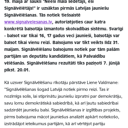
19. maijā ar saukli "Neesi malā sēdētājs, esi
Signālvēlētājs!" ir uzsāktas pirmās Latvijas jauniešu
Signālvēlēšanas. Tās notiek tiešsaistē
www.signalvelesanas.lv
, autorizējoties caur katra
konkrētā balsotāja izmantoto skolvadības sistēmu. Svarīgi
- balsot var tikai 16, 17 gadus veci jaunieši, balsotājs var
balsot tikai vienu reizi. Balsojums var tikt veikts līdz 31.
maijam. Signālvēlēšanu balsojums notiek par tām pašām
partijām un deputātu kandidātiem, kā Pašvaldību
vēlēšanās. Signālvēlēšanu rezultāti tiks paziņoti 7. jūnijā
plkst. 20.01.
Kā uzsver Signālvēlēšanu rīkotāju pārstāve Liene Valdmane:
"Signālvēlēšanas šogad Latvijā notiek pirmo reizi. Tas ir
nozīmīgs solis, lai stiprinātu jauniešu izpratni par demokrātiju,
savu lomu demokrātiskā sabiedrībā, kā arī ļautu sabiedrībai
sadzirdēt jauniešu balsi. Signālvēlēšanas ir izglītības projekts,
pirms balsojuma mācot jauniešus analizēt apkārt notiekošo,
izstrādājot ieteikumus partijām, kā arī vērtējot partiju