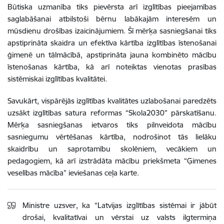
Būtiska uzmanība tiks pievērsta arī izglītības pieejamības
saglabāšanai atbilstoši bērnu labākajām interesēm un
mūsdienu drošības izaicinājumiem. Šī mērķa sasniegšanai tiks
apstiprināta skaidra un efektīva kārtība izglītības īstenošanai
ģimenē un tālmācībā, apstiprināta jauna kombinēto mācību
īstenošanas kārtība, kā arī noteiktas vienotas prasības
sistēmiskai izglītības kvalitātei.
Savukārt, vispārējās izglītības kvalitātes uzlabošanai paredzēts
uzsākt izglītības satura reformas “Skola2030” pārskatīšanu.
Mērķa sasniegšanas ietvaros tiks pilnveidota mācību
sasniegumu vērtēšanas kārtība, nodrošinot tās lielāku
skaidrību un saprotamību skolēniem, vecākiem un
pedagogiem, kā arī izstrādāta mācību priekšmeta “Ģimenes
veselības mācība” ieviešanas ceļa karte.
Ministre uzsver, ka “Latvijas izglītības sistēmai ir jābūt
drošai, kvalitatīvai un vērstai uz valsts ilgtermiņa