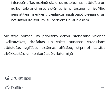
interesēm. Tas nozīmē skaidrus noteikumus, atbildību un
nulles toleranci pret sistēmas izmantošanu ar izglītību
nesaistītiem mērķiem, vienlaikus saglabājot pieejamu un
kvalitatīvu izglītību mūsu bērniem un jauniešiem.”
Ministrijā norāda, ka prioritāro darbu īstenošana veicinās
kvalitatīvākas, drošākas un valsts attīstības vajadzībām
atbilstošas izglītības sistēmas attīstību, stiprinot Latvijas
cilvēkkapitālu un konkurētspēju ilgtermiņā.
Drukāt lapu
Dalīties