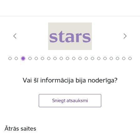
Vai šī informācija bija noderīga?
Sniegt atsauksmi
Kājene
Ātrās saites