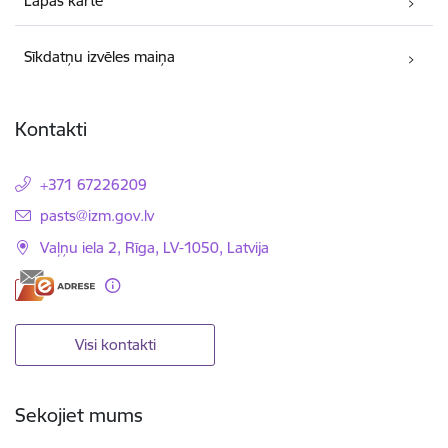
Lapas karte
Sīkdatņu izvēles maiņa
Kontakti
+371 67226209
E-pasts:
pasts@izm.gov.lv
Vaļņu iela 2, Rīga, LV-1050, Latvija
Visi kontakti
Sekojiet mums