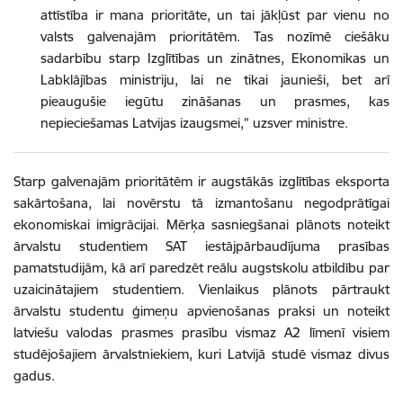
attīstība ir mana prioritāte, un tai jākļūst par vienu no
valsts galvenajām prioritātēm. Tas nozīmē ciešāku
sadarbību starp Izglītības un zinātnes, Ekonomikas un
Labklājības ministriju, lai ne tikai jaunieši, bet arī
pieaugušie iegūtu zināšanas un prasmes, kas
nepieciešamas Latvijas izaugsmei,” uzsver ministre.
Starp galvenajām prioritātēm ir augstākās izglītības eksporta
sakārtošana, lai novērstu tā izmantošanu negodprātīgai
ekonomiskai imigrācijai. Mērķa sasniegšanai plānots noteikt
ārvalstu studentiem SAT iestājpārbaudījuma prasības
pamatstudijām, kā arī paredzēt reālu augstskolu atbildību par
uzaicinātajiem studentiem. Vienlaikus plānots pārtraukt
ārvalstu studentu ģimeņu apvienošanas praksi un noteikt
latviešu valodas prasmes prasību vismaz A2 līmenī visiem
studējošajiem ārvalstniekiem, kuri Latvijā studē vismaz divus
gadus.