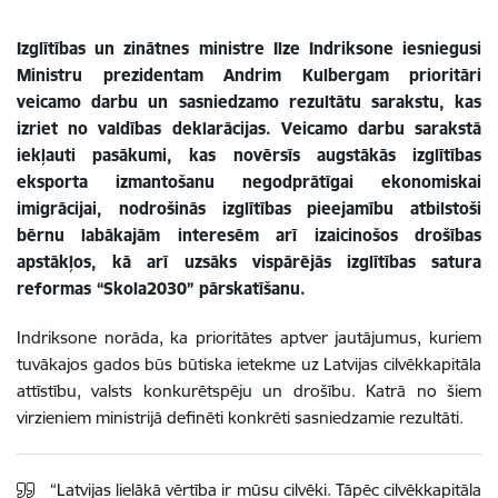
Izglītības un zinātnes ministre Ilze Indriksone iesniegusi
Ministru prezidentam Andrim Kulbergam prioritāri
veicamo darbu un sasniedzamo rezultātu sarakstu, kas
izriet no valdības deklarācijas. Veicamo darbu sarakstā
iekļauti pasākumi, kas novērsīs augstākās izglītības
eksporta izmantošanu negodprātīgai ekonomiskai
imigrācijai, nodrošinās izglītības pieejamību atbilstoši
bērnu labākajām interesēm arī izaicinošos drošības
apstākļos, kā arī uzsāks vispārējās izglītības satura
reformas “Skola2030” pārskatīšanu.
Indriksone norāda, ka prioritātes aptver jautājumus, kuriem
tuvākajos gados būs būtiska ietekme uz Latvijas cilvēkkapitāla
attīstību, valsts konkurētspēju un drošību. Katrā no šiem
virzieniem ministrijā definēti konkrēti sasniedzamie rezultāti.
“Latvijas lielākā vērtība ir mūsu cilvēki. Tāpēc cilvēkkapitāla