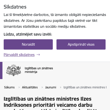
Pāriet uz lapas saturu
Sīkdatnes
Spied
lai meklētu
Enter
Lai šī tīmekļvietne darbotos, tā izmanto obligāti nepieciešamās
sīkdatnes. Ar Jūsu piekrišanu papildus šajā vietnē var tikt
izmantotas statistikas un sociālo mediju sīkdatnes.
Lūdzu, atzīmējiet savu izvēli:
Noraidīt
Apstiprināt visas
Pārvaldīt sīkdatnes
Sākums
Aktualitātes
Jaunumi
Izglītības un zinātnes ministres Ilz
Izglītības un zinātnes ministres Ilzes
Indriksones prioritāri veicamo darbu