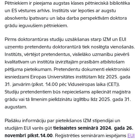
Pētniekiem ir pieejama augstas klases pētnieciskā bibliotēka
un ES vēstures arhīvs. Institūts var lepoties ar augstu
absolventu īpatsvaru un laba darba perspektīvām
doktora
grādu ieguvušiem
pētniekiem.
Pirms doktorantūras studiju uzsākšanas starp IZM un EUI
uzņemto pretendentu doktorantūrā tiek noslēgta vienošanās.
Institūts, vērtējot pretendentus, vislielāko uzmanību pievērš
kvalitatīvam un institūta izvirzītajām prasībām atbilstošam
pētījuma pieteikumam. Pretendentu dokumenti elektroniski
iesniedzami Eiropas Universitātes institūtam līdz 2025. gada
31. janvārim (plkst. 14.00 pēc
Viduseiropas laika (CET))
.
Studiju pretendentiem būs nepieciešams apliecināt maģistra
grādu vai tā līmenim pielīdzinātu izglītību līdz 2025. gada 31.
augustam.
Plašāku informāciju par pieteikšanos IZM stipendijai un
studijām EUI varēs gūt
tiešsaistes seminārā 2024. gada 26.
novembrī
plkst.14.00
. Reģistrēties semināram iespējams
EUI