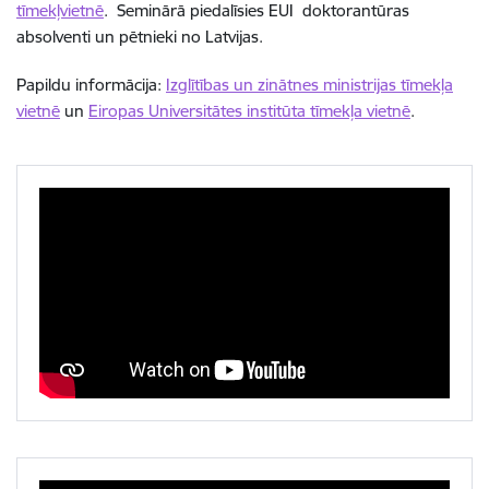
tīmekļvietnē
. Seminārā piedalīsies EUI doktorantūras
absolventi un pētnieki no Latvijas.
Papildu informācija:
Izglītības un zinātnes ministrijas tīmekļa
vietnē
un
Eiropas Universitātes institūta tīmekļa vietnē
.