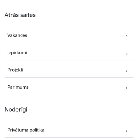
Kājene
Ātrās saites
Vakances
Iepirkumi
Projekti
Par mums
Noderīgi
Privātuma politika