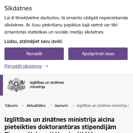
Pāriet uz lapas saturu
Sīkdatnes
Spied
lai meklētu
Enter
Lai šī tīmekļvietne darbotos, tā izmanto obligāti nepieciešamās
sīkdatnes. Ar Jūsu piekrišanu papildus šajā vietnē var tikt
izmantotas statistikas un sociālo mediju sīkdatnes.
Lūdzu, atzīmējiet savu izvēli:
Noraidīt
Apstiprināt visas
Pārvaldīt sīkdatnes
Sākums
Aktualitātes
Jaunumi
Izglītības un zinātnes ministrija ai
Izglītības un zinātnes ministrija aicina
pieteikties doktorantūras stipendijām