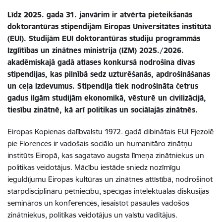
Līdz 2025. gada 31. janvārim ir atvērta pieteikšanās
doktorantūras stipendijām Eiropas Universitātes institūtā
(EUI). Studijām EUI doktorantūras studiju programmās
Izglītības un zinātnes ministrija (IZM) 2025./2026.
akadēmiskajā gadā atlases konkursā nodrošina divas
stipendijas, kas pilnībā sedz uzturēšanās, apdrošināšanas
un ceļa izdevumus. Stipendija tiek nodrošināta četrus
gadus ilgām studijām ekonomikā, vēsturē un civilizācijā,
tiesību zinātnē, kā arī politikas un sociālajās zinātnēs.
Eiropas Kopienas dalībvalstu 1972. gadā dibinātais EUI Fjezolē
pie Florences ir vadošais sociālo un humanitāro zinātņu
institūts Eiropā, kas sagatavo augsta līmeņa zinātniekus un
politikas veidotājus. Mācību iestāde sniedz nozīmīgu
ieguldījumu Eiropas kultūras un zinātnes attīstībā, nodrošinot
starpdisciplināru pētniecību, spēcīgas intelektuālas diskusijas
semināros un konferencēs, iesaistot pasaules vadošos
zinātniekus, politikas veidotājus un valstu vadītājus.