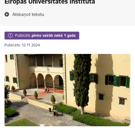
Eiropas Universitātes institūtā
Atskaņot tekstu
Publicēts
pirms vairāk nekā 1 gada
Publicēts: 12.11.2024.