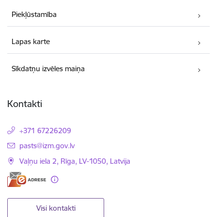
Piekļūstamība
Lapas karte
Sīkdatņu izvēles maiņa
Kontakti
+371 67226209
E-pasts:
pasts@izm.gov.lv
Vaļņu iela 2, Rīga, LV-1050, Latvija
Visi kontakti