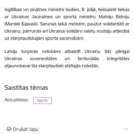
Izglītības un zinātnes ministre šodien, 8. jūlijā, tiešsaistē tiekas
ar Ukrainas Jaunatnes un sporta ministru Matviju Bidniju
(Матвій Бідний). Sarunas laikā ministre, paužot solidaritāti ar
Ukrainu, pārrunās arī Ukrainai solidāro valstu nostāju attiecībā
uz starptautiskajām sporta sacensībām.
Latvija turpinās nelokāmi atbalstīt Ukrainu līdz pilnīgai
Ukrainas suverenitātes un teritoriālās integritātes
atjaunošanai tās starptautiski atzītajās robežās.
Saistītas tēmas
Aktualitātes:
Sports
Drukāt lapu