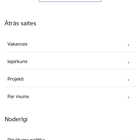
Kājene
Ātrās saites
Vakances
Iepirkumi
Projekti
Par mums
Noderīgi
Privātuma politika