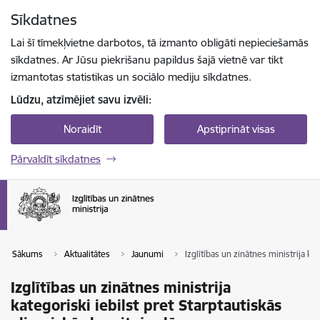
Pāriet uz lapas saturu
Sīkdatnes
Spied
lai meklētu
Enter
Lai šī tīmekļvietne darbotos, tā izmanto obligāti nepieciešamās
sīkdatnes. Ar Jūsu piekrišanu papildus šajā vietnē var tikt
izmantotas statistikas un sociālo mediju sīkdatnes.
Lūdzu, atzīmējiet savu izvēli:
Noraidīt
Apstiprināt visas
Pārvaldīt sīkdatnes
Sākums
Aktualitātes
Jaunumi
Izglītības un zinātnes ministrija k
Izglītības un zinātnes ministrija
kategoriski iebilst pret Starptautiskās