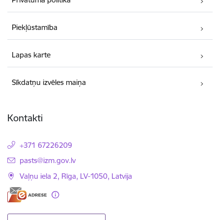
Piekļūstamība
Lapas karte
Sīkdatņu izvēles maiņa
Kontakti
+371 67226209
E-pasts:
pasts@izm.gov.lv
Vaļņu iela 2, Rīga, LV-1050, Latvija