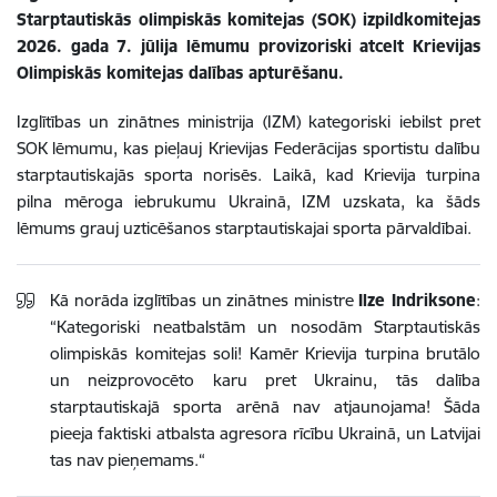
Starptautiskās olimpiskās komitejas (SOK) izpildkomitejas
2026. gada 7. jūlija lēmumu provizoriski atcelt Krievijas
Olimpiskās komitejas dalības apturēšanu.
Izglītības un zinātnes ministrija (IZM) kategoriski iebilst pret
SOK lēmumu, kas pieļauj Krievijas Federācijas sportistu dalību
starptautiskajās sporta norisēs. Laikā, kad Krievija turpina
pilna mēroga iebrukumu Ukrainā, IZM uzskata, ka šāds
lēmums grauj uzticēšanos starptautiskajai sporta pārvaldībai.
Kā norāda izglītības un zinātnes ministre
Ilze Indriksone
:
“Kategoriski neatbalstām un nosodām Starptautiskās
olimpiskās komitejas soli! Kamēr Krievija turpina brutālo
un neizprovocēto karu pret Ukrainu, tās dalība
starptautiskajā sporta arēnā nav atjaunojama! Šāda
pieeja faktiski atbalsta agresora rīcību Ukrainā, un Latvijai
tas nav pieņemams.“