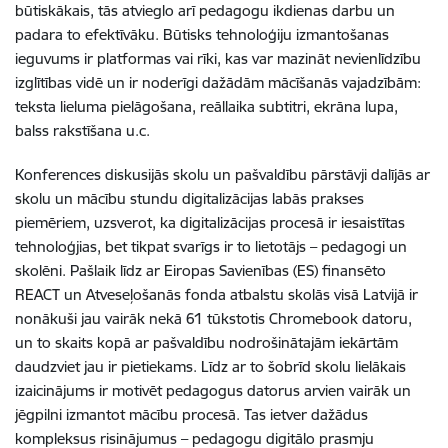
būtiskākais, tās atvieglo arī pedagogu ikdienas darbu un
padara to efektīvāku.
Būtisks tehnoloģiju izmantošanas
ieguvums ir platformas vai rīki, kas var mazināt nevienlīdzību
izglītības vidē un ir noderīgi dažādām mācīšanās vajadzībām:
teksta lieluma pielāgošana, reāllaika subtitri, ekrāna lupa,
balss rakstīšana u.c.
Konferences diskusijās skolu un pašvaldību pārstāvji dalījās ar
skolu un mācību stundu digitalizācijas labās prakses
piemēriem, uzsverot, ka digitalizācijas procesā ir iesaistītas
tehnoloģjias, bet tikpat svarīgs ir to lietotājs – pedagogi un
skolēni. Pašlaik līdz ar Eiropas Savienības (ES) finansēto
REACT un Atveseļošanās fonda atbalstu skolās visā Latvijā ir
nonākuši jau vairāk nekā 61 tūkstotis Chromebook datoru,
un to skaits kopā ar pašvaldību nodrošinātajām iekārtām
daudzviet jau ir pietiekams. Līdz ar to šobrīd skolu lielākais
izaicinājums ir motivēt pedagogus datorus arvien vairāk un
jēgpilni izmantot mācību procesā. Tas ietver dažādus
kompleksus risinājumus – pedagogu digitālo prasmju