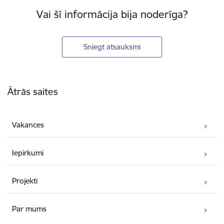
Vai šī informācija bija noderīga?
Sniegt atsauksmi
Kājene
Ātrās saites
Vakances
Iepirkumi
Projekti
Par mums