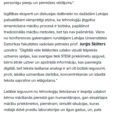
personīgu pieeju un pieredzes vēstījumu”.
Izglītības eksperti un diskusijas dalībnieki no dažādām Latvijas
pašvaldībām vienprātīgi atzina, ka
tehnoloģiju jēgpilna
izmantošana mācību procesā ir būtiska, papildinot
tradicionālās mācību metodes, bet tas nav pašmērķis. Viens
no konferences galvenajiem runātājiem Latvijas Universitātes
Datorikas fakultātes vadošais pētnieks prof.
Jurģis Šķilters
uzsvēra: “Digitālā vide lielākoties uzlabo vizuāli telpiskās
uztveres spējas, kas svarīgas tieši STEM priekšmetu apguvē,
bērni ātrāk uztver un apstrādā informāciju, kas pasniegta
digitāli, bet teksta lasīšanai analogi ir arī citi būtiski ieguvumi,
proti, labāka uzmanības darbība, koncentrēšanās un izlasītā
teksta sapratne un ielāgošana.”
Lielākie ieguvumi no tehnoloģiju lietošanas ir iespēja uzlabot
bērna mācīšanās pieredzi gan humanitārajos, gan eksaktajos
mācību priekšmetos, piemēram, simulēt situācijas, kuras
reālajā dzīvē prasītu laboratorijas un ilgus gadus, un, pats