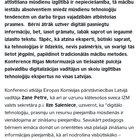
attīstīšana mūsdienu izglītībā ir nepieciešamība, tā mācību
iestāžu absolventiem sniedz mūsdienu tehnoloģiju
tendencēm un darba tirgus vajadzībām atbilstošas
prasmes. Bērni ātrāk uztver digitāli pasniegtu
informāciju, bet, lasot grāmatu, labāk saprot un iegaumē
izlasīto tekstu. Tāpēc, kā atzina eksperti, būtiski saprast,
ka tehnoloģijas ir līdzeklis, nevis pašmērķis, un svarīgi tās
lietot jēgpilni, papildinot tradicionālās mācību metodes.
Konference
Rīgas Motormuzejā un tiešsaistē pulcēja
pašvaldību digitalizācijas vadītājus un skolu izglītības
tehnoloģiju ekspertus no visas Latvijas.
Konferenci atklāja Eiropas Komisijas pārstāvniecības Latvijā
vadītāja
Zane Petre,
kā arī ar uzrunu klātesošos sveica IZM
valsts sekretāra p.i.
Ilze Saleniece
, uzsverot, ka “digitālo
tehnoloģiju, prasmju un resursu pieejamība mūsdienās ir
vienādojama ar zināšanu pieejamību. Savukārt pedagogs
bērniem iemāca domāt un orientēties visā plašajā zināšanu un
informācijas pieejamībā, kā arī nodrošina visbūtiskāko –