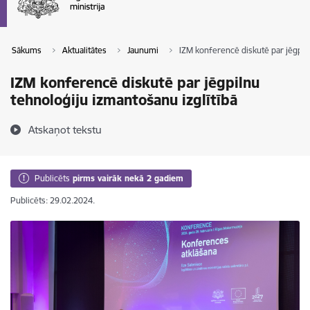
Sākums
Aktualitātes
Jaunumi
IZM konferencē diskutē par jēgpiln
IZM konferencē diskutē par jēgpilnu
tehnoloģiju izmantošanu izglītībā
Atskaņot tekstu
Publicēts
pirms vairāk nekā 2 gadiem
Publicēts: 29.02.2024.