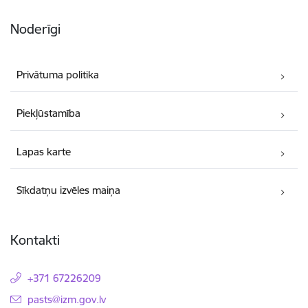
Noderīgi
Privātuma politika
Piekļūstamība
Lapas karte
Sīkdatņu izvēles maiņa
Kontakti
+371 67226209
E-pasts:
pasts@izm.gov.lv