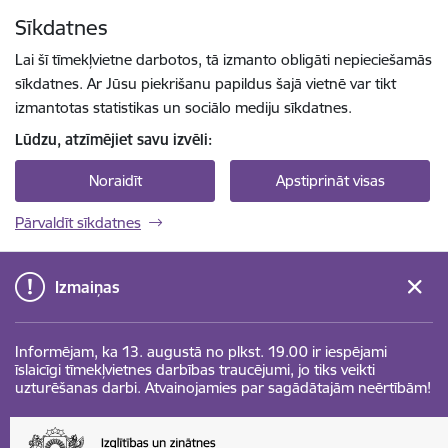
Pāriet uz lapas saturu
Sīkdatnes
Spied
lai meklētu
Enter
Lai šī tīmekļvietne darbotos, tā izmanto obligāti nepieciešamās
sīkdatnes. Ar Jūsu piekrišanu papildus šajā vietnē var tikt
izmantotas statistikas un sociālo mediju sīkdatnes.
Lūdzu, atzīmējiet savu izvēli:
Noraidīt
Apstiprināt visas
Pārvaldīt sīkdatnes
Izmaiņas
Informējam, ka 13. augustā no plkst. 19.00 ir iespējami
īslaicīgi tīmekļvietnes darbības traucējumi, jo tiks veikti
uzturēšanas darbi. Atvainojamies par sagādātajām neērtībām!