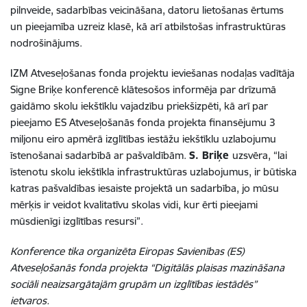
pilnveide, sadarbības veicināšana, datoru lietošanas ērtums
un pieejamība uzreiz klasē, kā arī atbilstošas infrastruktūras
nodrošinājums.
IZM
Atveseļošanas fonda projektu ieviešanas nodaļas vadītāja
Signe Briķe konferencē klātesošos informēja par drīzumā
gaidāmo skolu iekštīklu vajadzību priekšizpēti, kā arī par
pieejamo ES Atveseļošanās fonda projekta finansējumu 3
miljonu eiro apmērā izglītības iestāžu iekštīklu uzlabojumu
īstenošanai sadarbībā ar pašvaldībām.
S. Briķe
uzsvēra, “lai
īstenotu skolu iekštīkla infrastruktūras uzlabojumus, ir būtiska
katras pašvaldības iesaiste projektā un sadarbība, jo mūsu
mērķis ir veidot kvalitatīvu skolas vidi, kur ērti pieejami
mūsdienīgi izglītības resursi”.
Konference tika organizēta Eiropas Savienības (ES)
Atveseļošanās fonda projekta “Digitālās plaisas mazināšana
sociāli neaizsargātajām grupām un izglītības iestādēs”
ietvaros.