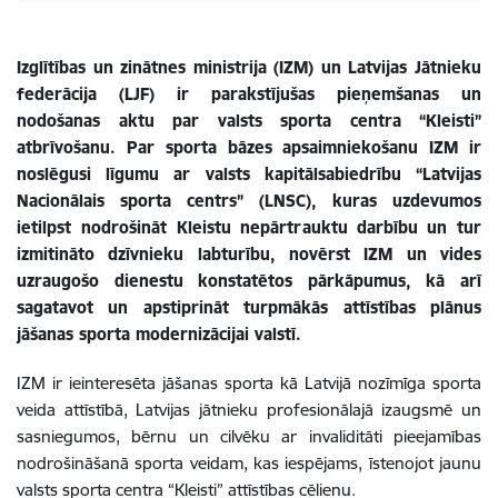
Izglītības un zinātnes ministrija (IZM) un Latvijas Jātnieku
federācija (LJF) ir parakstījušas pieņemšanas un
nodošanas aktu par valsts sporta centra “Kleisti”
atbrīvošanu. Par sporta bāzes apsaimniekošanu IZM ir
noslēgusi līgumu ar valsts kapitālsabiedrību “Latvijas
Nacionālais sporta centrs” (LNSC), kuras uzdevumos
ietilpst nodrošināt Kleistu nepārtrauktu darbību
un tur
izmitināto dzīvnieku labturību, novērst IZM un vides
uzraugošo dienestu konstatētos pārkāpumus, kā arī
sagatavot un apstiprināt turpmākās attīstības plānus
jāšanas sporta modernizācijai valstī.
IZM ir
ieinteresēta jāšanas sporta kā Latvijā nozīmīga sporta
veida attīstībā, Latvijas jātnieku profesionālajā izaugsmē un
sasniegumos, bērnu un cilvēku ar invaliditāti pieejamības
nodrošināšanā sporta veidam, kas iespējams, īstenojot jaunu
valsts sporta centra “Kleisti” attīstības cēlienu.