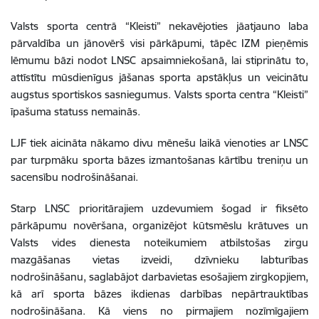
Valsts sporta centrā “Kleisti” nekavējoties jāatjauno laba
pārvaldība un jānovērš visi pārkāpumi, tāpēc IZM pieņēmis
lēmumu bāzi nodot LNSC apsaimniekošanā, lai stiprinātu to,
attīstītu mūsdienīgus jāšanas sporta apstākļus un veicinātu
augstus sportiskos sasniegumus. Valsts sporta centra “Kleisti”
īpašuma statuss nemainās.
LJF tiek aicināta nākamo divu mēnešu laikā vienoties ar LNSC
par turpmāku sporta bāzes izmantošanas kārtību treniņu un
sacensību nodrošināšanai.
Starp LNSC prioritārajiem uzdevumiem šogad ir fiksēto
pārkāpumu novēršana, organizējot kūtsmēslu krātuves un
Valsts vides dienesta noteikumiem atbilstošas zirgu
mazgāšanas vietas izveidi, dzīvnieku labturības
nodrošināšanu, saglabājot darbavietas esošajiem zirgkopjiem,
kā arī sporta bāzes ikdienas darbības nepārtrauktības
nodrošināšana. Kā viens no pirmajiem nozīmīgajiem