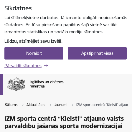
Pāriet uz lapas saturu
Sīkdatnes
Spied
lai meklētu
Enter
Lai šī tīmekļvietne darbotos, tā izmanto obligāti nepieciešamās
sīkdatnes. Ar Jūsu piekrišanu papildus šajā vietnē var tikt
izmantotas statistikas un sociālo mediju sīkdatnes.
Lūdzu, atzīmējiet savu izvēli:
Noraidīt
Apstiprināt visas
Pārvaldīt sīkdatnes
Sākums
Aktualitātes
Jaunumi
IZM sporta centrā “Kleisti” atjauno
IZM sporta centrā “Kleisti” atjauno valsts
pārvaldību jāšanas sporta modernizācijai