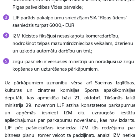
Rīgas pašvaldības Vides pārvalde;
LJF parāds pakalpojumu sniedzējam SIA “Rīgas ūdens”
sasniedzis turpat 6000,- EUR;
IZM Kleistos fiksējusi nesaskaņotu komercdarbību,
nodrošinot telpas mazumtirdzniecības veikalam, dzērienu
un uzkodu automātu darbību un tml.;
zirgu īpašnieki ir vērsušies ministrijā un norādījuši uz zirgu
kopšanas un uzturēšanas pārkāpumiem.
Uz pārkāpumiem uzmanību vērsa arī Saeimas Izglītības,
kultūras un zinātnes komisijas Sporta apakškomisijas
deputāti, kas apmeklēja bāzi 21. oktobrī. Tikšanās laikā
ministrijā 29. novembrī LJF atzina konstatētos pārkāpumus
un apņēmās iesniegt IZM citu uzraugošo iestāžu
apliecinājumus par pārkāpumu novēršanu, kas nav izdarīts.
LJF pēc pašiniciatīvas iesniedza IZM tās redzējumu par
biznesa plānu, tomēr veicot tā padziļinātu analīzi IZM netika