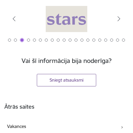
Vai šī informācija bija noderīga?
Sniegt atsauksmi
Kājene
Ātrās saites
Vakances