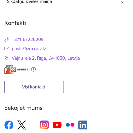
Sīkdatņu izvēles maiņa
Kontakti
+371 67226209
E-pasts:
pasts@izm.gov.lv
Vaļņu iela 2, Rīga, LV-1050, Latvija
Visi kontakti
Sekojiet mums