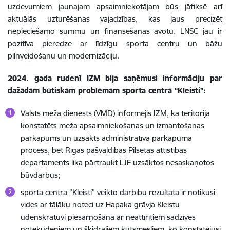
uzdevumiem jaunajam apsaimniekotājam būs jāfiksē arī
aktuālās uzturēšanas vajadzības, kas ļaus precizēt
nepieciešamo summu un finansēšanas avotu. LNSC jau ir
pozitīva pieredze ar līdzīgu sporta centru un bāžu
pilnveidošanu un modernizāciju.
2024. gada rudenī IZM bija saņēmusi informāciju par
dažādām būtiskām problēmām sporta centrā “Kleisti”:
Valsts meža dienests (VMD) informējis IZM, ka teritorijā
konstatēts meža apsaimniekošanas un izmantošanas
pārkāpums un uzsākts administratīvā pārkāpuma
process, bet Rīgas pašvaldības Pilsētas attīstības
departaments lika pārtraukt LJF uzsāktos nesaskaņotos
būvdarbus;
sporta centra “Kleisti” veikto darbību rezultātā ir notikusi
vides ar tālāku noteci uz Hapaka grāvja Kleistu
ūdenskrātuvi piesārņošana ar neattīrītiem sadzīves
notekūdeņiem un šķidrajiem kūtsmēsliem, ko konstatējusi