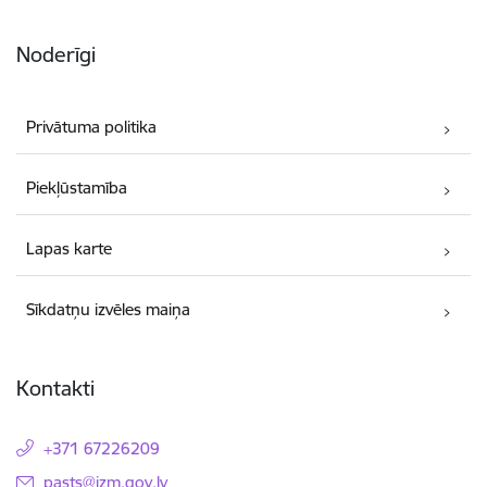
Noderīgi
Privātuma politika
Piekļūstamība
Lapas karte
Sīkdatņu izvēles maiņa
Kontakti
+371 67226209
E-pasts:
pasts@izm.gov.lv