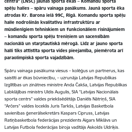
centra” (LNSC) jaunās sporta ēkas – Komandu sporta
spēļu halles – spāru vainaga pasākums. Jaunā sporta ēka
atrodas Kr. Barona ielā 99C, Rīgā. Komandu sporta spēļu
halle nodrošinās kvalitatīvu infrastruktūru ar
mūsdienīgiem tehniskiem un funkcionāliem risinājumiem
– komandu sporta spēļu treniņiem un sacensībām
nacionālā un starptautiskā mērogā. Līdz ar jauno sporta
halli tiks attīstīta sporta vides pieejamība, piemērota arī
paraolimpiskā sporta vajadzībām.
Spāru vainaga pasākuma viesus – kolēģus un partnerus, kas
saistīti ar ēkas būvniecību, – uzrunāja Latvijas Republikas
Izglītības un zinātnes ministre Anda Čakša, Latvijas Republikas
Labklājības ministrs Uldis Augulis, SIA “Latvijas Nacionālais
sporta centrs” valdes priekšsēdētājs Daniēls Nātriņš, SIA
“Arčers” valdes loceklis Juris Tarkšs, Latvijas Basketbola
savienības ģenerālsekretārs Kaspars Cipruss, Latvijas
Ratiņbasketbola federācijas prezidents Aigars Miklāvs un
Latvijas Futbola federācijas biroja vadītājs Askolds Uldriķis.