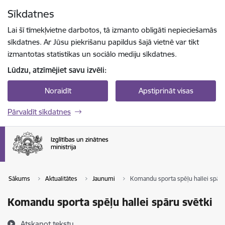
Pāriet uz lapas saturu
Sīkdatnes
Spied
lai meklētu
Enter
Lai šī tīmekļvietne darbotos, tā izmanto obligāti nepieciešamās
sīkdatnes. Ar Jūsu piekrišanu papildus šajā vietnē var tikt
izmantotas statistikas un sociālo mediju sīkdatnes.
Lūdzu, atzīmējiet savu izvēli:
Noraidīt
Apstiprināt visas
Pārvaldīt sīkdatnes
Sākums
Aktualitātes
Jaunumi
Komandu sporta spēļu hallei spāru
Komandu sporta spēļu hallei spāru svētki
Atskaņot tekstu