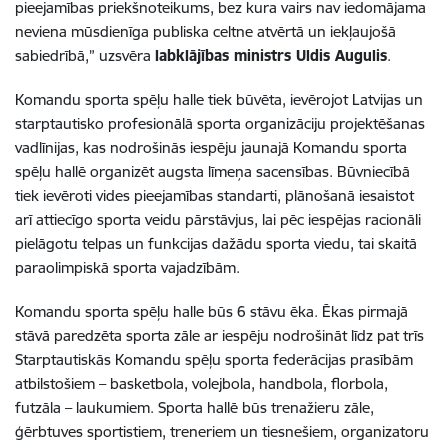
pieejamības priekšnoteikums, bez kura vairs nav iedomājama
neviena mūsdienīga publiska celtne atvērtā un iekļaujošā
sabiedrībā,” uzsvēra
labklājības ministrs Uldis Augulis
.
Komandu sporta spēļu halle tiek būvēta, ievērojot Latvijas un
starptautisko profesionālā sporta organizāciju projektēšanas
vadlīnijas, kas nodrošinās iespēju jaunajā Komandu sporta
spēļu hallē organizēt augsta līmeņa sacensības. Būvniecībā
tiek ievēroti vides pieejamības standarti, plānošanā iesaistot
arī attiecīgo sporta veidu pārstāvjus, lai pēc iespējas racionāli
pielāgotu telpas un funkcijas dažādu sporta viedu, tai skaitā
paraolimpiskā sporta vajadzībām.
Komandu sporta spēļu halle būs 6 stāvu ēka. Ēkas pirmajā
stāvā paredzēta sporta zāle ar iespēju nodrošināt līdz pat trīs
Starptautiskās Komandu spēļu sporta federācijas prasībām
atbilstošiem – basketbola, volejbola, handbola, florbola,
futzāla – laukumiem. Sporta hallē būs trenažieru zāle,
ģērbtuves sportistiem, treneriem un tiesnešiem, organizatoru