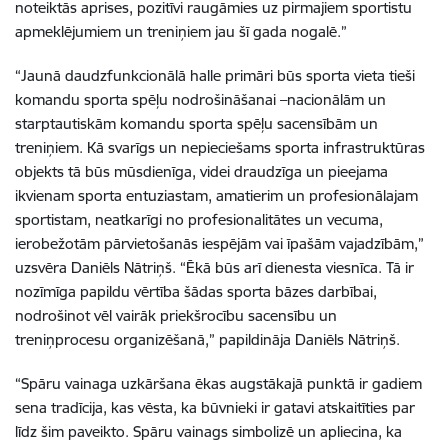
noteiktās aprises, pozitīvi raugāmies uz pirmajiem sportistu
apmeklējumiem un treniņiem jau šī gada nogalē.”
“Jaunā daudzfunkcionālā halle primāri būs sporta vieta tieši
komandu sporta spēļu nodrošināšanai –nacionālām un
starptautiskām komandu sporta spēļu sacensībām un
treniņiem. Kā svarīgs un nepieciešams sporta infrastruktūras
objekts tā būs mūsdienīga, videi draudzīga un pieejama
ikvienam sporta entuziastam, amatierim un profesionālajam
sportistam, neatkarīgi no profesionalitātes un vecuma,
ierobežotām pārvietošanās iespējām vai īpašām vajadzībām,”
uzsvēra Daniēls Nātriņš. “Ēkā būs arī dienesta viesnīca. Tā ir
nozīmīga papildu vērtība šādas sporta bāzes darbībai,
nodrošinot vēl vairāk priekšrocību sacensību un
treniņprocesu organizēšanā,” papildināja Daniēls Nātriņš.
“Spāru vainaga uzkāršana ēkas augstākajā punktā ir gadiem
sena tradīcija, kas vēsta, ka būvnieki ir gatavi atskaitīties par
līdz šim paveikto. Spāru vainags simbolizē un apliecina, ka