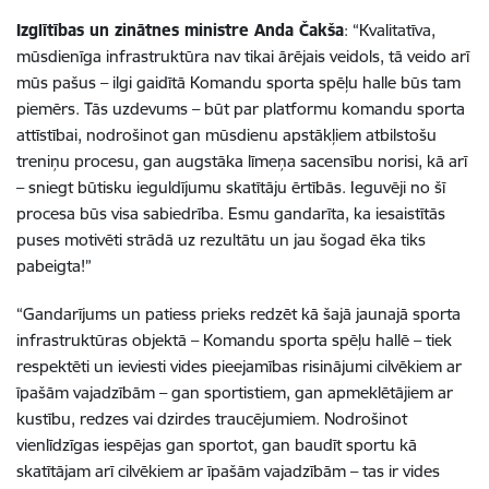
Izglītības un zinātnes ministre Anda Čakša
: “Kvalitatīva,
mūsdienīga infrastruktūra nav tikai ārējais veidols, tā veido arī
mūs pašus – ilgi gaidītā Komandu sporta spēļu halle būs tam
piemērs. Tās uzdevums – būt par platformu komandu sporta
attīstībai, nodrošinot gan mūsdienu apstākļiem atbilstošu
treniņu procesu, gan augstāka līmeņa sacensību norisi, kā arī
– sniegt būtisku ieguldījumu skatītāju ērtībās. Ieguvēji no šī
procesa būs visa sabiedrība. Esmu gandarīta, ka iesaistītās
puses motivēti strādā uz rezultātu un jau šogad ēka tiks
pabeigta!”
“Gandarījums un patiess prieks redzēt kā šajā jaunajā sporta
infrastruktūras objektā – Komandu sporta spēļu hallē – tiek
respektēti un ieviesti vides pieejamības risinājumi cilvēkiem ar
īpašām vajadzībām – gan sportistiem, gan apmeklētājiem ar
kustību, redzes vai dzirdes traucējumiem. Nodrošinot
vienlīdzīgas iespējas gan sportot, gan baudīt sportu kā
skatītājam arī cilvēkiem ar īpašām vajadzībām – tas ir vides