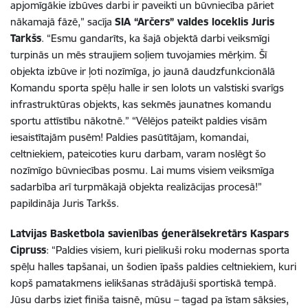
apjomīgākie izbūves darbi ir paveikti un būvniecība pāriet
nākamajā fāzē,” sacīja
SIA “Arčers” valdes loceklis Juris
Tarkšs
. “Esmu gandarīts, ka šajā objektā darbi veiksmīgi
turpinās un mēs straujiem soļiem tuvojamies mērķim. Šī
objekta izbūve ir ļoti nozīmīga, jo jaunā daudzfunkcionālā
Komandu sporta spēļu halle ir sen lolots un valstiski svarīgs
infrastruktūras objekts, kas sekmēs jaunatnes komandu
sportu attīstību nākotnē.” “Vēlējos pateikt paldies visām
iesaistītajām pusēm! Paldies pasūtītājam, komandai,
celtniekiem, pateicoties kuru darbam, varam noslēgt šo
nozīmīgo būvniecības posmu. Lai mums visiem veiksmīga
sadarbība arī turpmākajā objekta realizācijas procesā!”
papildināja Juris Tarkšs.
Latvijas Basketbola savienības ģenerālsekretārs Kaspars
Cipruss
: “Paldies visiem, kuri pielikuši roku modernas sporta
spēļu halles tapšanai, un šodien īpašs paldies celtniekiem, kuri
kopš pamatakmens ielikšanas strādājuši sportiskā tempā.
Jūsu darbs iziet finiša taisnē, mūsu – tagad pa īstam sāksies,