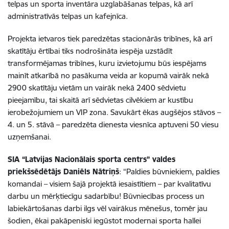
telpas un sporta inventāra uzglabāšanas telpas, kā arī
administratīvās telpas un kafejnīca.
Projekta ietvaros tiek paredzētas stacionārās tribīnes, kā arī
skatītāju ērtībai tiks nodrošināta iespēja uzstādīt
transformējamas tribīnes, kuru izvietojumu būs iespējams
mainīt atkarībā no pasākuma veida ar kopumā vairāk nekā
2900 skatītāju vietām un vairāk nekā 2400 sēdvietu
pieejamību, tai skaitā arī sēdvietas cilvēkiem ar kustību
ierobežojumiem un VIP zona. Savukārt ēkas augšējos stāvos –
4. un 5. stāvā – paredzēta dienesta viesnīca aptuveni 50 viesu
uzņemšanai.
SIA “Latvijas Nacionālais sporta centrs” valdes
priekšsēdētājs Daniēls Nātriņš
: “Paldies būvniekiem, paldies
komandai – visiem šajā projektā iesaistītiem – par kvalitatīvu
darbu un mērķtiecīgu sadarbību! Būvniecības process un
labiekārtošanas darbi ilgs vēl vairākus mēnešus, tomēr jau
šodien, ēkai pakāpeniski iegūstot modernai sporta hallei