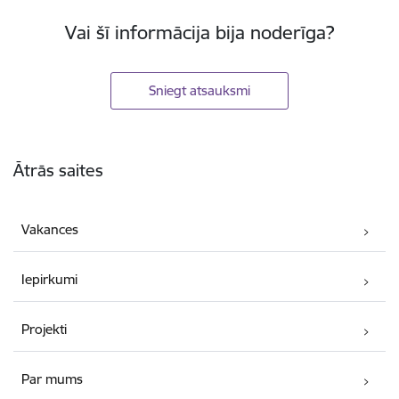
Vai šī informācija bija noderīga?
Sniegt atsauksmi
Kājene
Ātrās saites
Vakances
Iepirkumi
Projekti
Par mums