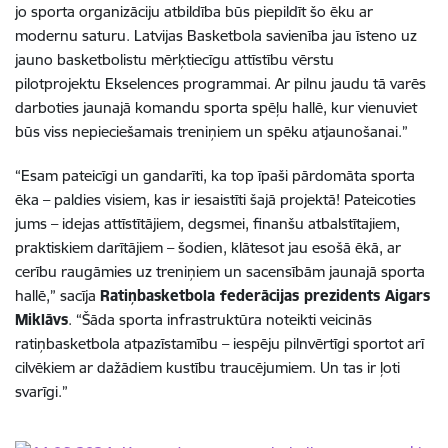
jo sporta organizāciju atbildība būs piepildīt šo ēku ar
modernu saturu. Latvijas Basketbola savienība jau īsteno uz
jauno basketbolistu mērķtiecīgu attīstību vērstu
pilotprojektu Ekselences programmai. Ar pilnu jaudu tā varēs
darboties jaunajā komandu sporta spēļu hallē, kur vienuviet
būs viss nepieciešamais treniņiem un spēku atjaunošanai.”
“Esam pateicīgi un gandarīti, ka top īpaši pārdomāta sporta
ēka – paldies visiem, kas ir iesaistīti šajā projektā! Pateicoties
jums – idejas attīstītājiem, degsmei, finanšu atbalstītajiem,
praktiskiem darītājiem – šodien, klātesot jau esošā ēkā, ar
cerību raugāmies uz treniņiem un sacensībām jaunajā sporta
hallē,” sacīja
Ratiņbasketbola federācijas prezidents Aigars
Miklāvs
. “Šāda sporta infrastruktūra noteikti veicinās
ratiņbasketbola atpazīstamību – iespēju pilnvērtīgi sportot arī
cilvēkiem ar dažādiem kustību traucējumiem. Un tas ir ļoti
svarīgi.”