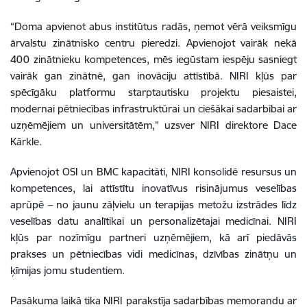
“Doma apvienot abus institūtus radās, ņemot vērā veiksmīgu
ārvalstu zinātnisko centru pieredzi. Apvienojot vairāk nekā
400 zinātnieku kompetences, mēs iegūstam iespēju sasniegt
vairāk gan zinātnē, gan inovāciju attīstībā. NIRI kļūs par
spēcīgāku platformu starptautisku projektu piesaistei,
modernai pētniecības infrastruktūrai un ciešākai sadarbībai ar
uzņēmējiem un universitātēm,” uzsver NIRI direktore Dace
Kārkle.
Apvienojot OSI un BMC kapacitāti, NIRI konsolidē resursus un
kompetences, lai attīstītu inovatīvus risinājumus veselības
aprūpē – no jaunu zāļvielu un terapijas metožu izstrādes līdz
veselības datu analītikai un personalizētajai medicīnai. NIRI
kļūs par nozīmīgu partneri uzņēmējiem, kā arī piedāvās
prakses un pētniecības vidi medicīnas, dzīvības zinātņu un
ķīmijas jomu studentiem.
Pasākuma laikā tika NIRI parakstīja sadarbības memorandu ar