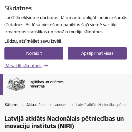
Pāriet uz lapas saturu
Sīkdatnes
Spied
lai meklētu
Enter
Lai šī tīmekļvietne darbotos, tā izmanto obligāti nepieciešamās
sīkdatnes. Ar Jūsu piekrišanu papildus šajā vietnē var tikt
izmantotas statistikas un sociālo mediju sīkdatnes.
Lūdzu, atzīmējiet savu izvēli:
Noraidīt
Apstiprināt visas
Pārvaldīt sīkdatnes
Sākums
Aktualitātes
Jaunumi
Latvijā atklāts Nacionālais pētniecīb
Latvijā atklāts Nacionālais pētniecības un
inovāciju institūts (NIRI)