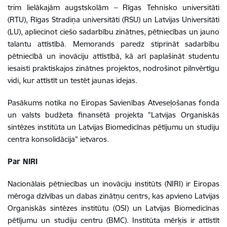
trim lielākajām augstskolām – Rīgas Tehnisko universitāti
(RTU), Rīgas Stradiņa universitāti (RSU) un Latvijas Universitāti
(LU), apliecinot ciešo sadarbību zinātnes, pētniecības un jauno
talantu attīstībā. Memorands paredz stiprināt sadarbību
pētniecībā un inovāciju attīstībā, kā arī paplašināt studentu
iesaisti praktiskajos zinātnes projektos, nodrošinot pilnvērtīgu
vidi, kur attīstīt un testēt jaunas idejas.
Pasākums notika no Eiropas Savienības Atveseļošanas fonda
un valsts budžeta finansētā projekta "Latvijas Organiskās
sintēzes institūta un Latvijas Biomedicīnas pētījumu un studiju
centra konsolidācija" ietvaros.
Par NIRI
Nacionālais pētniecības un inovāciju institūts (NIRI) ir Eiropas
mēroga dzīvības un dabas zinātņu centrs, kas apvieno Latvijas
Organiskās sintēzes institūtu (OSI) un Latvijas Biomedicīnas
pētījumu un studiju centru (BMC). Institūta mērķis ir attīstīt