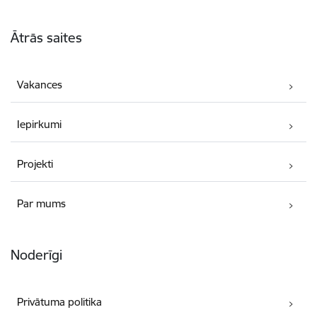
Kājene
Ātrās saites
Vakances
Iepirkumi
Projekti
Par mums
Noderīgi
Privātuma politika