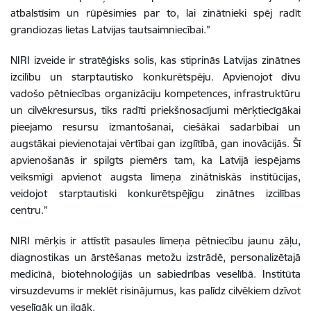
atbalstīsim un rūpēsimies par to, lai zinātnieki spēj radīt
grandiozas lietas Latvijas tautsaimniecībai.”
NIRI izveide ir stratēģisks solis, kas stiprinās Latvijas zinātnes
izcilību un starptautisko konkurētspēju. Apvienojot divu
vadošo pētniecības organizāciju kompetences, infrastruktūru
un cilvēkresursus, tiks radīti priekšnosacījumi mērķtiecīgākai
pieejamo resursu izmantošanai, ciešākai sadarbībai un
augstākai pievienotajai vērtībai gan izglītībā, gan inovācijās. Šī
apvienošanās ir spilgts piemērs tam, ka Latvijā iespējams
veiksmīgi apvienot augsta līmeņa zinātniskās institūcijas,
veidojot starptautiski konkurētspējīgu zinātnes izcilības
centru.”
NIRI mērķis ir attīstīt pasaules līmeņa pētniecību jaunu zāļu,
diagnostikas un ārstēšanas metožu izstrādē, personalizētajā
medicīnā, biotehnoloģijās un sabiedrības veselībā. Institūta
virsuzdevums ir meklēt risinājumus, kas palīdz cilvēkiem dzīvot
veselīgāk un ilgāk.