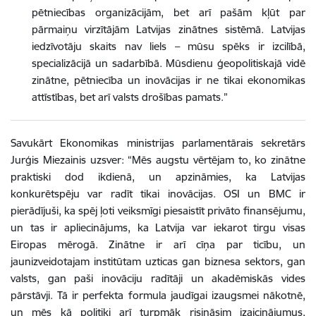
pētniecības organizācijām, bet arī pašām kļūt par
pārmaiņu virzītājām Latvijas zinātnes sistēmā. Latvijas
iedzīvotāju skaits nav liels – mūsu spēks ir izcilībā,
specializācijā un sadarbībā. Mūsdienu ģeopolitiskajā vidē
zinātne, pētniecība un inovācijas ir ne tikai ekonomikas
attīstības, bet arī valsts drošības pamats.”
Savukārt Ekonomikas ministrijas parlamentārais sekretārs
Jurģis Miezainis uzsver: “Mēs augstu vērtējam to, ko zinātne
praktiski dod ikdienā, un apzināmies, ka Latvijas
konkurētspēju var radīt tikai inovācijas. OSI un BMC ir
pierādījuši, ka spēj ļoti veiksmīgi piesaistīt privāto finansējumu,
un tas ir apliecinājums, ka Latvija var iekarot tirgu visas
Eiropas mērogā. Zinātne ir arī cīņa par ticību, un
jaunizveidotajam institūtam uzticas gan biznesa sektors, gan
valsts, gan paši inovāciju radītāji un akadēmiskās vides
pārstāvji. Tā ir perfekta formula jaudīgai izaugsmei nākotnē,
un mēs kā politiķi arī turpmāk risināsim izaicinājumus,