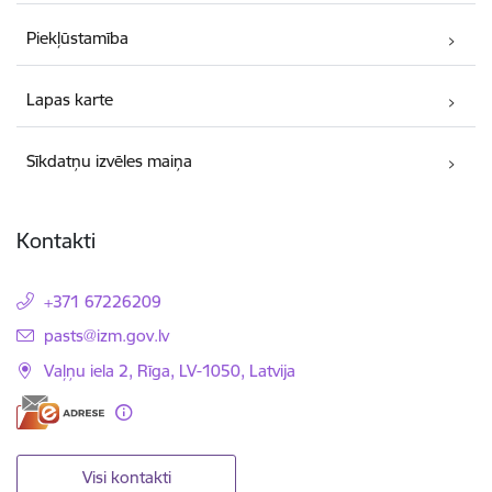
Piekļūstamība
Lapas karte
Sīkdatņu izvēles maiņa
Kontakti
+371 67226209
E-pasts:
pasts@izm.gov.lv
Vaļņu iela 2, Rīga, LV-1050, Latvija
Visi kontakti