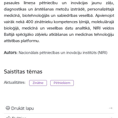
pasaules līmeņa pētniecību un inovācijas jaunu zāļu,
diagnostikas un ārstēšanas metožu izstrādē, personalizētajā
medicīnā, biotehnoloģijās un sabiedrības veselībā. Apvienojot
vairāk nekā 400 zinātnieku kompetences ķīmijā, molekulārajā
bioloģijā, medicīnā un veselības datu analītikā, NIRI veidos
Baltijā spēcīgāko zāļvielu atklāšanas un medicīnas tehnoloģiju
attīstības platformu.
Autors:
Nacionālais pētniecības un inovāciju institūts (NIRI)
Saistītas tēmas
Aktualitātes:
Zinātne
Pētniekiem
Drukāt lapu