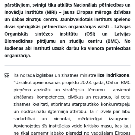
pārstāvjiem, svinīgi tika atklāts Nacionālais pētniecības un
inovāciju institūts (NIRI) – jauns Eiropas mēroga dzīvības
un dabas zinātņu centrs. Jaunizveidotais institūts apvieno
divas spēcīgākās pētniecības organizācijas valstī – Latvijas
Organiskās sintēzes institūtu (OSI) un Latvijas
Biomedicīnas pētījumu un studiju centru (BMC). No
šodienas abi institūti uzsāk darbu kā vienota pētniecības
organizācija.
Kā norāda izglītības un zinātnes ministre
Ilze Indriksone
:
“Uzsākot apvienošanās projektu 2023. gadā, OSI un BMC
pieņēma apzinātu un stratēģisku lēmumu – apvienot
zināšanas, kompetences, cilvēkus un resursus, lai celtu
zinātnes kvalitāti, stiprinātu starptautisko konkurētspēju
un nodrošinātu ilgtermiņa attīstību. Tā ir izvēle par labu
sadarbībai un vienotai, mērķtiecīgai izaugsmei.
Apvienojoties šīs institūcijas veido kritisko masu, kas ļauj
ne tikai pārņemt labāko pieredzi no vadošajām Eiropas