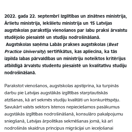
2022. gada 22. septembrī Izglītības un zinātnes ministrija,
Ārlietu ministrija, Iekšlietu ministrija un 15 Latvijas
augstskolas parakstīja vienošanos par labu praksi ārvalstu
studējošo piesaistē un studiju nodrošināšanā
.
A
ugstskolas saņēma
Labās prakses augstskolas (
Best
Practice University
) sertifikātus, kas apliecina, ka tās
izpilda labas pārvaldības un ministriju noteiktos kritērijus
atbildīgā ārvalstu studentu piesaistē un kvalitatīvu studiju
nodrošināšanā.
Parakstot vienošanos, augstskolas apstiprina, ka turpinās
darbu pie Latvijas augstākās izglītības starptautiskās
atzīšanas, kā arī sekmēs studiju kvalitāti un konkurētspēju.
Savukārt valsts sektors īstenos nepieciešamos pasākumus
augstākās izglītības nodrošināšanā, konsulāro pakalpojumu
sniegšanā, Latvijas ārpolitikas sekmēšanas jomā, kā arī
nodrošinās skaidrus principus migrācijai un ieceļošanai