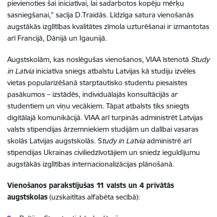
pievienoties šai iniciatīvai, lai sadarbotos kopēju mērķu
sasniegšanai,” sacīja D.Traidās. Līdzīga satura vienošanās
augstākās izglītības kvalitātes zīmola uzturēšanai ir izmantotas
arī Francijā, Dānijā un Igaunijā.
Augstskolām, kas noslēgušas vienošanos, VIAA īstenotā
Study
in Latvia
iniciatīva sniegs atbalstu Latvijas kā studiju izvēles
vietas popularizēšanā starptautisko studentu piesaistes
pasākumos – izstādēs, individuālajās konsultācijās ar
studentiem un viņu vecākiem. Tāpat atbalsts tiks sniegts
digitālajā komunikācijā. VIAA arī turpinās administrēt Latvijas
valsts stipendijas ārzemniekiem studijām un dalībai vasaras
skolās Latvijas augstskolās. S
tudy in Latvia
administrē arī
stipendijas Ukrainas civiliedzīvotājiem un sniedz ieguldījumu
augstākās izglītības internacionalizācijas plānošanā.
Vienošanos parakstījušas 11 valsts un 4 privātās
augstskolas
(uzskaitītas alfabēta secībā):