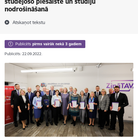
studējošo piesaistē un studiju
nodrošināšanā
Atskaņot tekstu
Publicēts
pirms vairāk nekā 3 gadiem
Publicēts: 22.09.2022.