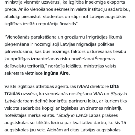
ministrija vienmēr uzsvērusi, ka izglītība ir sekmīga eksporta
prece. Ar šo vienošanos sekmēsim valsts institūciju sadarbību,
atbildīgi piesaistot studentus un stiprinot Latvijas augstākās
izglītības iestāžu reputāciju ārvalstīs”.
“Vienošanās parakstīšana un grozījumu Imigrācijas likumā
pieņemšana ir nozīmīgi soļi Latvijas migrācijas politikas
pilnveidošanā, kas būs nozīmīgs faktors uzturēšanās tiesību
ļaunprātīgas izmantošanas risku novēršanai Šengenas
dalībvalstu teritorijā,” norādīja Iekšlietu ministrijas valsts
sekretāra vietniece
Ingūna Aire
.
Valsts izglītības attīstības aģentūras (VIAA) direktore
Dita
Traidās
uzsvēra, ka vienošanās noslēgšana VIAA un
Study in
Latvia
darbam definē konkrētu partneru loku, ar kuriem tiks
veidota sadarbība kopīgi ar Izglītības un zinātnes ministriju
noteiktajās mērķa valstīs. “
Study in Latvia
Labās prakses
augstskolas sertifikāts liecina par kvalitatīvu darbu, ko šīs 15
augstskolas jau veic. Aicinām arī citas Latvijas augstskolas