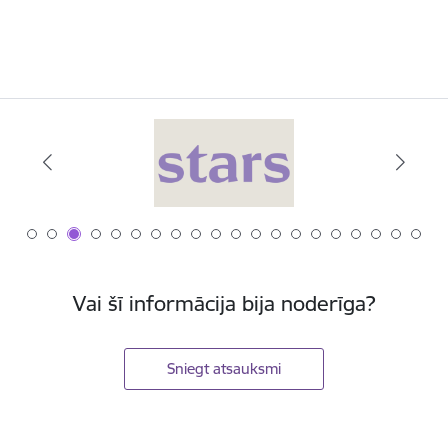
Vai šī informācija bija noderīga?
Sniegt atsauksmi
Kājene