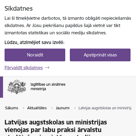
Pāriet uz lapas saturu
Sīkdatnes
Spied
lai meklētu
Enter
Lai šī tīmekļvietne darbotos, tā izmanto obligāti nepieciešamās
sīkdatnes. Ar Jūsu piekrišanu papildus šajā vietnē var tikt
izmantotas statistikas un sociālo mediju sīkdatnes.
Lūdzu, atzīmējiet savu izvēli:
Noraidīt
Apstiprināt visas
Pārvaldīt sīkdatnes
Sākums
Aktualitātes
Jaunumi
Latvijas augstskolas un ministrijas
Latvijas augstskolas un ministrijas
vienojas par labu praksi ārvalstu