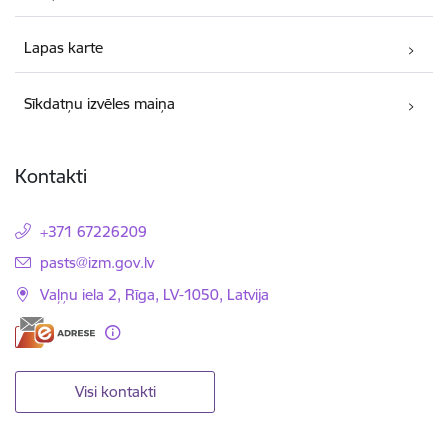
Lapas karte
Sīkdatņu izvēles maiņa
Kontakti
+371 67226209
E-pasts:
pasts@izm.gov.lv
Vaļņu iela 2, Rīga, LV-1050, Latvija
Visi kontakti