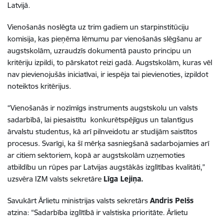
Latvijā.
Vienošanās noslēgta uz trim gadiem un starpinstitūciju
komisija, kas pieņēma lēmumu par vienošanās slēgšanu ar
augstskolām, uzraudzīs dokumentā pausto principu un
kritēriju izpildi, to pārskatot reizi gadā. Augstskolām, kuras vēl
nav pievienojušās iniciatīvai, ir iespēja tai pievienoties, izpildot
noteiktos kritērijus.
“Vienošanās ir nozīmīgs instruments augstskolu un valsts
sadarbībā, lai piesaistītu konkurētspējīgus un talantīgus
ārvalstu studentus, kā arī pilnveidotu ar studijām saistītos
procesus. Svarīgi, ka šī mērķa sasniegšanā sadarbojamies arī
ar citiem sektoriem, kopā ar augstskolām uzņemoties
atbildību un rūpes par Latvijas augstākās izglītības kvalitāti,”
uzsvēra IZM valsts sekretāre
Līga Lejiņa.
Savukārt Ārlietu ministrijas valsts sekretārs
Andris Pelšs
atzina: “Sadarbība izglītībā ir valstiska prioritāte. Ārlietu