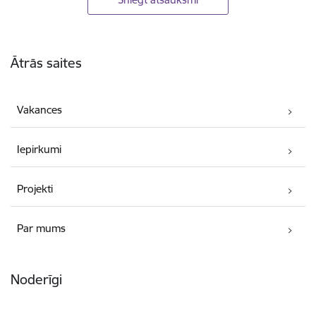
Kājene
Ātrās saites
Vakances
Iepirkumi
Projekti
Par mums
Noderīgi