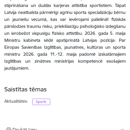
stiprināšana un duālās karjeras attīstība sportistiem. Tāpat
Latvija neatbalsta pārmērīgi agrīnu sporta specializāciju bērnu
un jauniešu vecumā, kas var ievērojami palielināt fiziskās
pārslodzes traumu risku, priekšlaicīgu psiholoģisko izdegšanu
un ierobežot vispusīgu fizisko attīstību. 2026. gada 5. maija
Ministru kabineta sēdē apstiprinātā Latvijas pozīcija: Par
Eiropas Savienības Izglītības, jaunatnes, kultūras un sporta
ministru 2026. gada 11.-12. maija padomē izskatāmajiem
Izglītības un zinātnes ministrijas kompetencē esošajiem
jautājumiem.
Saistītas tēmas
Aktualitātes:
Sports
Drukāt lapu