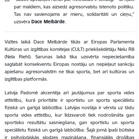
par maldiem, kas aizsedz agresorvalstu īstenoto politiku.
Tas nav savienojams ar mieru, solidaritāti un cieņu,”
uzsvēra
Dace Melbārde
.
Vizītes laikā Dace Melbārde tikās ar Eiropas Parlamenta
Kultūras un izglītības komitejas (CULT) priekšsēdētāju Nelu Rīli
(Nela Riehl). Sarunas laikā tika uzsvērta nepieciešamība
saglabāt konsekventu Eiropas nostāju un nepieļaut sankciju
apiešanu agresorvalstīm ne tikai sporta, bet arī kultūras un
izglītības platformās.
Latvija Padomē akcentēja arī jautājumus par sporta vides
attīstību, kurā prioritāte ir sportistu un sporta speciālistu
fiziskā un garīgā labbūtība. Latvijas nostāja ir vērsta uz tādu
sporta vides attīstību, kur līdzsvaroti tiek nodrošināta gan
sportisko rezultātu sasniegšana, gan sportistu un sporta
speciālistu fiziskā un garīgā labbūtība. Šajā jomā īpaši būtiska
ir psiholoģiskās slodzes mazināšana, finansiālās drošības