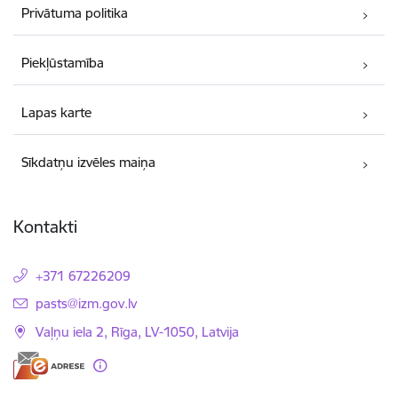
Privātuma politika
Piekļūstamība
Lapas karte
Sīkdatņu izvēles maiņa
Kontakti
+371 67226209
E-pasts:
pasts@izm.gov.lv
Vaļņu iela 2, Rīga, LV-1050, Latvija