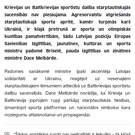
Krievijas un Baltkrievijas sportistu dalība starptautiskajās
sacensībās nav pieļaujama. Agresorvalstu atgriešanās
starptautiskajā sporta apritē, kamēr turpinās karš
Ukrainā, ir klajā pretrunā ar sporta un olimpiskās
kustības pamatvērtībām, šādu Latvijas pozīciju Eiropas
Savienības Izglītības, jaunatnes, kultūras un sporta
ministru padomē Briselē, pauda izglītības un zinātnes
ministre Dace Melbārde.
Padomes sanāksmē ministre īpaši akcentēja Latvijas
solidaritāti ar Ukrainu, reaģējot uz nesenajiem
starptautiskajiem lēmumiem attiecībā uz Baltkrievijas sportistu
dalību sacensībās. Dace Melbārde norādīja, ka Krievija un
Baltkrievija joprojām rupji pārkāpj starptautiskās tiesības,
izmantojot sporta platformas un nacionālos simbolus kara
noziegumu attaisnošanai un propagandai.
“Šādos apstākļos runāt par neitralitāti ir liekulīgi – tā kļūst