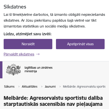
Pāriet uz lapas saturu
Sīkdatnes
Spied
lai meklētu
Enter
Lai šī tīmekļvietne darbotos, tā izmanto obligāti nepieciešamās
sīkdatnes. Ar Jūsu piekrišanu papildus šajā vietnē var tikt
izmantotas statistikas un sociālo mediju sīkdatnes.
Lūdzu, atzīmējiet savu izvēli:
Noraidīt
Apstiprināt visas
Pārvaldīt sīkdatnes
Sākums
Aktualitātes
Jaunumi
Melbārde: Agresorvalstu sportistu 
Melbārde: Agresorvalstu sportistu dalība
starptautiskās sacensībās nav pieļaujama